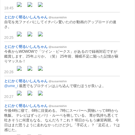
18:45
とにかく明るいしんちゃん
@susamishin
自宅を光ファイバにしてイチバン驚いたのが動画のアップロードの速
さ。
20:25
とにかく明るいしんちゃん
@susamishin
今夜からWOWOWで「ツイン・ピークス」があるので録画対応ですが
鑑賞します、25年ぶりか。（笑） 25年前、睡眠不足に陥った記憶が蘇
りマッスル！
20:26
とにかく明るいしんちゃん
@susamishin
@ume_i
最悪でもプロテインはぶち込んで寝たほうが良いよ。
20:27
とにかく明るいしんちゃん
@susamishin
午後4時に寝て、6時に目覚める。 7時にスーパーへ買物いって8時から
晩飯。 テレビはずっとパリ・ルーベを映している。 胃が気持ち悪くて
吐きそうに何度もなる。 なんだろ？これ？ 明日からもう練習再開。 今
日はまだ思うように走れなかったけど少し「手応え」？「足応え」？は
感じた。