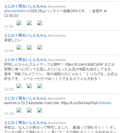
とにかく明るいしんちゃん
@susamishin
@susamishin
のSOL26はバッテリー残量20%です。：放電中 at
12:50:33
12:50
とにかく明るいしんちゃん
@susamishin
昼寝したい
13:09
とにかく明るいしんちゃん
@susamishin
[PR]しんちゃんグルメマップ公開中！ https://t.co/eU3ddCqAiF ボクが
実際に食べに行ってお気に入りになったお店の地図を紹介してます。
基本「B級グルメファン」 味や値段だけじゃなく「くつろげる」お店も
好きです。 コーヒーだけでゆっくりできるカフェも大好き！
13:15
とにかく明るいしんちゃん
@susamishin
went for a 15.3 kilometer road ride. https://t.co/Jk43wpFksH
#strava
15:18
とにかく明るいしんちゃん
@susamishin
伊吹山、なんとか終わって帰宅しました。 腹減って倒れそう！！ そし
ていまは眠くて倒れそう！！ 常にナニカで倒れそう！！ おやすみマン