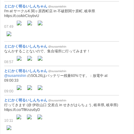
とにかく明るいしんちゃん
@susamishin
I'm at サークルK 関ヶ原西町店 in 不破郡関ケ原町, 岐阜県
https://t.co/klrCloybvU
07:49
とにかく明るいしんちゃん
@susamishin
なんかすることないので、集合場所に行ってみます！
08:57
とにかく明るいしんちゃん
@susamishin
@susamishin
のSOL26はバッテリー残量60%です。：放電中 at
09:00:33
09:00
とにかく明るいしんちゃん
@susamishin
行ってきます (@ 伊吹山口 交差点 in せきがはらちょう, 岐阜県, 岐阜県)
https://t.co/TftKnzu6yD
10:11