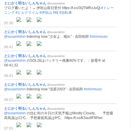
とにかく明るいしんちゃん
@susamishin
ブログ書いたよ！→ 伊吹山前日受付 https://t.co/3QTWRzJuQj
#トレー
ニング
#ヒルクライム
#伊吹山
#桜
#自転車
05:30
とにかく明るいしんちゃん
@susamishin
@susamishin
listening now "少女よ、眠れ" - 吉田拓郎
#shinmusic
06:41
とにかく明るいしんちゃん
@susamishin
@susamishin
のSOL26はバッテリー残量80%です。：放電中 at
06:41:32
06:41
とにかく明るいしんちゃん
@susamishin
@susamishin
listening now "流星2003" - 吉田拓郎
#shinmusic
06:57
とにかく明るいしんちゃん
@susamishin
@susamishin
の住む街の今日の天気予報はMostly Cloudy。 予想最
高気温は21℃、 予想最低気温は9℃。 https://t.co/K3au9F9Pwc
07:01