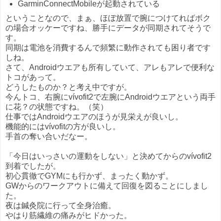
GarminConnectMobileが起動されている
ということなので、まぁ、ほぼ放置で腕につけてればボク
の場合オッケーですね、勝手にデータが同期されてそうで
す。
同期は電池を消費するんで頻繁に動作されても困り者です
しね。
さて、Androidウエアも所有していて、アレもアレで便利な
トコがあって。
どうしたものか？と考え中ですが。
今んトコ、右腕にvívofit2で左腕にAndroidウエアという両手
に花？の状態ですね。（笑）
仕事ではAndroidウエアのほうが見栄えが良いし。
機能的にはvívofitの方が良いし。
手首の奪い合いだなー。
「今日はいっさいの運動をしない」と決めてからのvívofit2
到着でしたが。
初心貫徹でGYMにも行かず、まったく動かず。
GWからのワークアウトに備えて回復を図ることにしまし
た。
夜は鍼灸院に行って全身治癒。
やはり筋繊維の痛みがヒドかった。