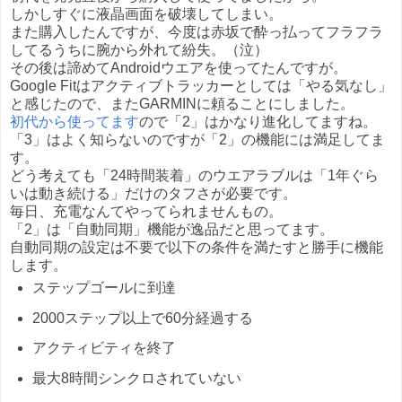
しかしすぐに液晶画面を破壊してしまい。
また購入したんですが、今度は赤坂で酔っ払ってフラフラ
してるうちに腕から外れて紛失。（泣）
その後は諦めてAndroidウエアを使ってたんですが。
Google Fitはアクティブトラッカーとしては「やる気なし」
と感じたので、またGARMINに頼ることにしました。
初代から使ってます
ので「2」はかなり進化してますね。
「3」はよく知らないのですが「2」の機能には満足してま
す。
どう考えても「24時間装着」のウエアラブルは「1年ぐら
いは動き続ける」だけのタフさが必要です。
毎日、充電なんてやってられませんもの。
「2」は「自動同期」機能が逸品だと思ってます。
自動同期の設定は不要で以下の条件を満たすと勝手に機能
します。
ステップゴールに到達
2000ステップ以上で60分経過する
アクティビティを終了
最大8時間シンクロされていない