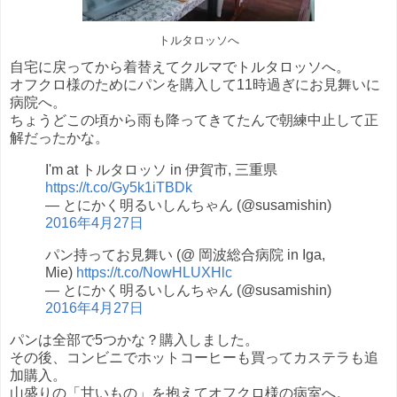
トルタロッソへ
自宅に戻ってから着替えてクルマでトルタロッソへ。
オフクロ様のためにパンを購入して11時過ぎにお見舞いに
病院へ。
ちょうどこの頃から雨も降ってきてたんで朝練中止して正
解だったかな。
I'm at トルタロッソ in 伊賀市, 三重県
https://t.co/Gy5k1iTBDk
— とにかく明るいしんちゃん (@susamishin)
2016年4月27日
パン持ってお見舞い (@ 岡波総合病院 in Iga,
Mie)
https://t.co/NowHLUXHlc
— とにかく明るいしんちゃん (@susamishin)
2016年4月27日
パンは全部で5つかな？購入しました。
その後、コンビニでホットコーヒーも買ってカステラも追
加購入。
山盛りの「甘いもの」を抱えてオフクロ様の病室へ。