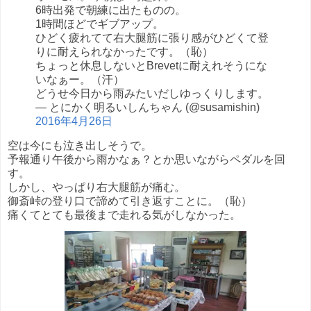
6時出発で朝練に出たものの。
1時間ほどでギブアップ。
ひどく疲れてて右大腿筋に張り感がひどくて登
りに耐えられなかったです。（恥）
ちょっと休息しないとBrevetに耐えれそうにな
いなぁー。（汗）
どうせ今日から雨みたいだしゆっくりします。
— とにかく明るいしんちゃん (@susamishin)
2016年4月26日
空は今にも泣き出しそうで。
予報通り午後から雨かなぁ？とか思いながらペダルを回
す。
しかし、やっぱり右大腿筋が痛む。
御斎峠の登り口で諦めて引き返すことに。（恥）
痛くてとても最後まで走れる気がしなかった。