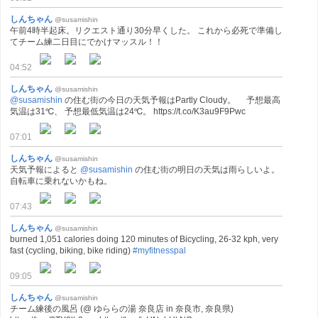
しんちゃん
@susamishin
午前4時半起床。リクエスト通り30分早くした。 これから必死で準備し
てチーム練二日目にでかけマッスル！！
04:52
しんちゃん
@susamishin
@susamishin
の住む街の今日の天気予報はPartly Cloudy。 予想最高
気温は31℃、 予想最低気温は24℃。 https://t.co/K3au9F9Pwc
07:01
しんちゃん
@susamishin
天気予報によると
@susamishin
の住む街の明日の天気は雨らしいよ。
自転車に乗れないかもね。
07:43
しんちゃん
@susamishin
burned 1,051 calories doing 120 minutes of Bicycling, 26-32 kph, very
fast (cycling, biking, bike riding)
#myfitnesspal
09:05
しんちゃん
@susamishin
チーム練後の風呂 (@ ゆららの湯 奈良店 in 奈良市, 奈良県)