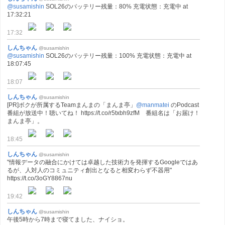
@susamishin
SOL26のバッテリー残量：80% 充電状態：充電中 at
17:32:21
17:32
しんちゃん
@susamishin
@susamishin
SOL26のバッテリー残量：100% 充電状態：充電中 at
18:07:45
18:07
しんちゃん
@susamishin
[PR]ボクが所属するTeamまんまの「まんま亭」
@manmatei
のPodcast
番組が放送中！聴いてね！ https://t.co/r5txbh9zfM 番組名は「お届け！
まんま亭」。
18:45
しんちゃん
@susamishin
"情報データの融合にかけては卓越した技術力を発揮するGoogleではあ
るが、人対人のコミュニティ創出となると相変わらず不器用"
https://t.co/3oGY8867nu
19:42
しんちゃん
@susamishin
午後5時から7時まで寝てました、ナイショ。