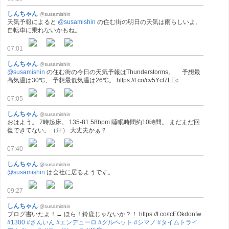
しんちゃん
@susamishin
天気予報によると
@susamishin
の住む街の明日の天気は雨らしいよ。
自転車に乗れないかもね。
07:01
しんちゃん
@susamishin
@susamishin
の住む街の今日の天気予報はThunderstorms。 予想最
高気温は30℃、 予想最低気温は26℃。 https://t.co/cv5Yct7LEc
07:05
しんちゃん
@susamishin
おはよう。 7時起床。 135-81 58bpm 睡眠時間約10時間。 まだまだ回
復できてない。（汗） 大丈夫かぁ？
07:40
しんちゃん
@susamishin
@susamishin
は会社に居るようです。
09:27
しんちゃん
@susamishin
ブログ書いたよ！→ ほら！鈴鹿じゃないか？！ https://t.co/tcEOkdonfw
#1300
#さんいん
#エンデューロ
#グルペット
#シマノ
#タイムトライ