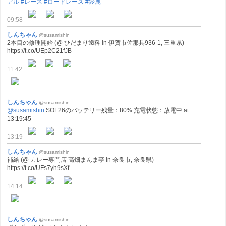
アル
#レース
#ロードレース
#鈴鹿
09:58
しんちゃん
@susamishin
2本目の修理開始 (@ ひだまり歯科 in 伊賀市佐那具936-1, 三重県)
https://t.co/UEp2C21fJB
11:42
しんちゃん
@susamishin
@susamishin
SOL26のバッテリー残量：80% 充電状態：放電中 at
13:19:45
13:19
しんちゃん
@susamishin
補給 (@ カレー専門店 高畑まんま亭 in 奈良市, 奈良県)
https://t.co/UFs7yh9sXf
14:14
しんちゃん
@susamishin