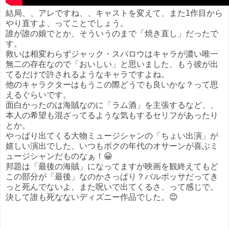
結局、、アレですね、、キャストを変えて、また1作目から
やり直すよ、ってことでしょう。
誰が誰の娘でとか、そういうのまで「焼き直し」だったで
す。
救いは相変わらずジャック・スパロウはキャラが濃い唯一
無二の存在なので「おいしい」と思いました、もう彼が出
てるだけで許されるようなキャラですよね。
他のキャラクターはもうこの際どうでも良いかな？って思
えるぐらいです。
面白かったのは海賊なのに「ラム酒」を主張するなど、、
本人の希望も混ざってるような気もするセリフがあったり
とか。
やっぱり出てくる大物ミュージシャンの「ちょい出演」が
嬉しい演出でした、いつもボクの年代のオサーンが喜ぶミ
ュージシャンだものなぁ！😀
邦題は「最後の海賊」になってますが映画を観終えてもど
この部分が「最後」なのかさっぱり？バルボッサだってき
っと死んでないよ、また呪いで出てくるさ、って感じで。
決して誰も死なないディズニー作品でした。😊