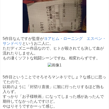
5作目なんですが監督が
ヨアヒム・ローニング
エスペン・
サンドベリ
というお二人に。
ただディズニー作品なので、ヒトが殺されても決して血が
流れたりしません。
もの凄くソフトな戦闘シーンですね、相変わらずです。
5作目ということでそろそろマンネリでしょ？な感じに思っ
てたので。
以前のように「封切り直後」に観に行ったりするほど熱も
入らず。
すっかり「お子様映画」になってしまった感があったんで
期待してなかったんですけど。
やはりそうですかーって感じ。