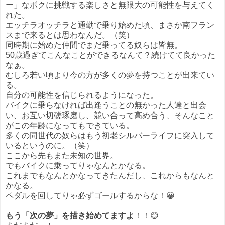
ー」なボクに挑戦する楽しさと無限大の可能性を与えてく
れた。
エッチラオッチラと通勤で乗り始めた頃、まさか南フラン
スまで来るとは思わなんだ。（笑）
同時期に始めた仲間でまだ乗ってる奴らは皆無。
50歳過ぎてこんなことができるなんて？続けてて良かった
なぁ。
むしろ若い頃より今の方が多くの夢を持つことが出来てい
る。
自分の可能性を信じられるようになった。
バイクに乗らなければ出逢うことの無かった人達と出会
い、お互い切磋琢磨し、競い合って高め合う、そんなこと
がこの年齢になってもできている。
多くの同世代の奴らはもう初老シルバーライフに突入して
いるというのに。（笑）
ここから先もまた未知の世界。
でもバイクに乗ってりゃなんとかなる。
これまでもなんとかなってきたんだし、これからもなんと
かなる。
ペダルを回してりゃ必ずゴールするからな！😀
もう「次の夢」を描き始めてますよ
！！😊