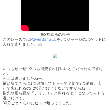
第2補給所の様子
このレースでは
PowerBar GEL
を6つジャージのポケットに
入れて走りました。🚴
いつもせいぜい2つも消費すればいいとこだったんですけ
ど。
今回は違いましたねー。
補給所でさらに1つ追加してもらって全部で7つ消費。💦
汗で失われるのは水分だけじゃないですからねー。
指先や脹ら脛が「チリチリ」と痺れるようになったらもう
遅いわけで。
30分ごとぐらいにヒトツ喰ってました。