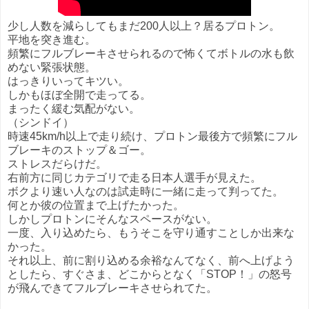
少し人数を減らしてもまだ200人以上？居るプロトン。
平地を突き進む。
頻繁にフルブレーキさせられるので怖くてボトルの水も飲
めない緊張状態。
はっきりいってキツい。
しかもほぼ全開で走ってる。
まったく緩む気配がない。
（シンドイ）
時速45km/h以上で走り続け、プロトン最後方で頻繁にフル
ブレーキのストップ＆ゴー。
ストレスだらけだ。
右前方に同じカテゴリで走る日本人選手が見えた。
ボクより速い人なのは試走時に一緒に走って判ってた。
何とか彼の位置まで上げたかった。
しかしプロトンにそんなスペースがない。
一度、入り込めたら、もうそこを守り通すことしか出来な
かった。
それ以上、前に割り込める余裕なんてなく、前へ上げよう
としたら、すぐさま、どこからとなく「STOP！」の怒号
が飛んできてフルブレーキさせられてた。