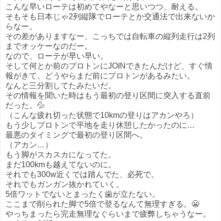
こんな早いローテは初めてやなーと思いつつ、耐える。
そもそも日本じゃ2列縦隊でローテとか交通法で出来ないか
らなー。
その差がありますなー、こっちでは自転車の縦列走行は2列
までオッケーなのだー。
なので、ローテが早い早い。
そして何とか前のプロトンにJOINできたんだけど、すぐ情
報がきて、どうやらまだ前にプロトンがあるみたい。
なんと三分割してたみたいだ。
その情報を聞いた時はもう最初の登り区間に突入する直前
だった。💦
（こんな疲れ切った状態で10kmの登りはアカンやろ）
もう少しプロトンで平地を走り休憩したかったのに…
最悪のタイミングで最初の登り区間へ。
（アカン…）
もう脚がスカスカになってた。
まだ100kmも越えてないのに。
それでも300w近くでは踏んでた、必死で。
それでもガンガン抜かれていく。
5倍ワットでないとまったく歯が立たない。
ここまで削られた脚で5倍で登るなんて無理すぎる。😬
やっちまったら完走無理なぐらいまで疲弊しちゃうなー。