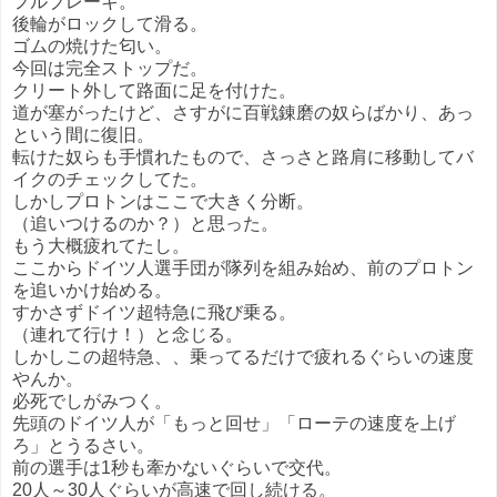
フルブレーキ。
後輪がロックして滑る。
ゴムの焼けた匂い。
今回は完全ストップだ。
クリート外して路面に足を付けた。
道が塞がったけど、さすがに百戦錬磨の奴らばかり、あっ
という間に復旧。
転けた奴らも手慣れたもので、さっさと路肩に移動してバ
イクのチェックしてた。
しかしプロトンはここで大きく分断。
（追いつけるのか？）と思った。
もう大概疲れてたし。
ここからドイツ人選手団が隊列を組み始め、前のプロトン
を追いかけ始める。
すかさずドイツ超特急に飛び乗る。
（連れて行け！）と念じる。
しかしこの超特急、、乗ってるだけで疲れるぐらいの速度
やんか。
必死でしがみつく。
先頭のドイツ人が「もっと回せ」「ローテの速度を上げ
ろ」とうるさい。
前の選手は1秒も牽かないぐらいで交代。
20人～30人ぐらいが高速で回し続ける。