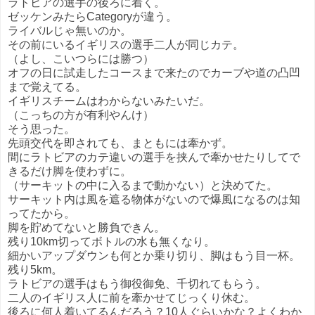
ラトビアの選手の後ろに着く。
ゼッケンみたらCategoryが違う。
ライバルじゃ無いのか。
その前にいるイギリスの選手二人が同じカテ。
（よし、こいつらには勝つ）
オフの日に試走したコースまで来たのでカーブや道の凸凹
まで覚えてる。
イギリスチームはわからないみたいだ。
（こっちの方が有利やんけ）
そう思った。
先頭交代を即されても、まともには牽かず。
間にラトビアのカテ違いの選手を挟んで牽かせたりしてで
きるだけ脚を使わずに。
（サーキットの中に入るまで動かない）と決めてた。
サーキット内は風を遮る物体がないので爆風になるのは知
ってたから。
脚を貯めてないと勝負できん。
残り10km切ってボトルの水も無くなり。
細かいアップダウンも何とか乗り切り、脚はもう目一杯。
残り5km。
ラトビアの選手はもう御役御免、千切れてもらう。
二人のイギリス人に前を牽かせてじっくり休む。
後ろに何人着いてるんだろう？10人ぐらいかな？よくわか