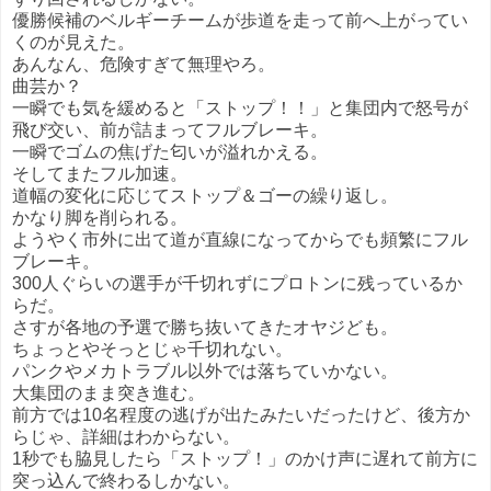
優勝候補のベルギーチームが歩道を走って前へ上がってい
くのが見えた。
あんなん、危険すぎて無理やろ。
曲芸か？
一瞬でも気を緩めると「ストップ！！」と集団内で怒号が
飛び交い、前が詰まってフルブレーキ。
一瞬でゴムの焦げた匂いが溢れかえる。
そしてまたフル加速。
道幅の変化に応じてストップ＆ゴーの繰り返し。
かなり脚を削られる。
ようやく市外に出て道が直線になってからでも頻繁にフル
ブレーキ。
300人ぐらいの選手が千切れずにプロトンに残っているか
らだ。
さすが各地の予選で勝ち抜いてきたオヤジども。
ちょっとやそっとじゃ千切れない。
パンクやメカトラブル以外では落ちていかない。
大集団のまま突き進む。
前方では10名程度の逃げが出たみたいだったけど、後方か
らじゃ、詳細はわからない。
1秒でも脇見したら「ストップ！」のかけ声に遅れて前方に
突っ込んで終わるしかない。