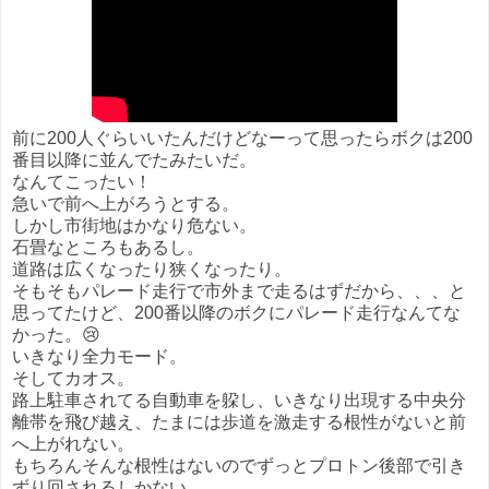
前に200人ぐらいいたんだけどなーって思ったらボクは200
番目以降に並んでたみたいだ。
なんてこったい！
急いで前へ上がろうとする。
しかし市街地はかなり危ない。
石畳なところもあるし。
道路は広くなったり狭くなったり。
そもそもパレード走行で市外まで走るはずだから、、、と
思ってたけど、200番以降のボクにパレード走行なんてな
かった。😢
いきなり全力モード。
そしてカオス。
路上駐車されてる自動車を躱し、いきなり出現する中央分
離帯を飛び越え、たまには歩道を激走する根性がないと前
へ上がれない。
もちろんそんな根性はないのでずっとプロトン後部で引き
ずり回されるしかない。