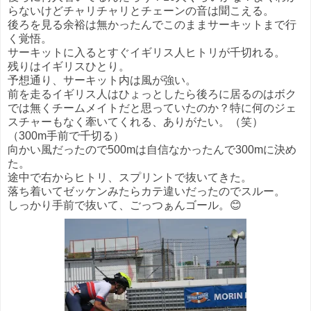
らないけどチャリチャリとチェーンの音は聞こえる。
後ろを見る余裕は無かったんでこのままサーキットまで行
く覚悟。
サーキットに入るとすぐイギリス人ヒトリが千切れる。
残りはイギリスひとり。
予想通り、サーキット内は風が強い。
前を走るイギリス人はひょっとしたら後ろに居るのはボク
では無くチームメイトだと思っていたのか？特に何のジェ
スチャーもなく牽いてくれる、ありがたい。（笑）
（300m手前で千切る）
向かい風だったので500mは自信なかったんで300mに決め
た。
途中で右からヒトリ、スプリントで抜いてきた。
落ち着いてゼッケンみたらカテ違いだったのでスルー。
しっかり手前で抜いて、ごっつぁんゴール。😊