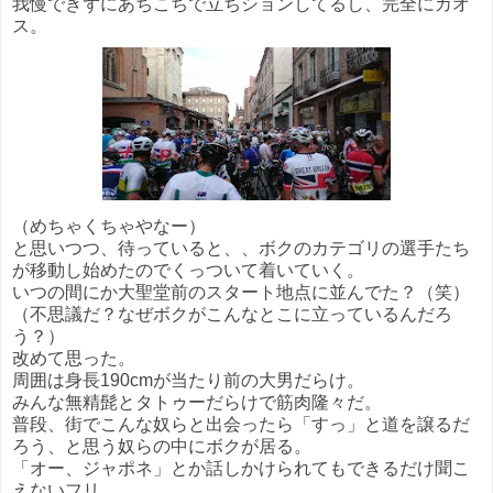
我慢できずにあちこちで立ちションしてるし、完全にカオ
ス。
（めちゃくちゃやなー）
と思いつつ、待っていると、、ボクのカテゴリの選手たち
が移動し始めたのでくっついて着いていく。
いつの間にか大聖堂前のスタート地点に並んでた？（笑）
（不思議だ？なぜボクがこんなとこに立っているんだろ
う？）
改めて思った。
周囲は身長190cmが当たり前の大男だらけ。
みんな無精髭とタトゥーだらけで筋肉隆々だ。
普段、街でこんな奴らと出会ったら「すっ」と道を譲るだ
ろう、と思う奴らの中にボクが居る。
「オー、ジャポネ」とか話しかけられてもできるだけ聞こ
えないフリ。