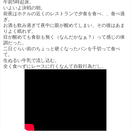
午前5時起床。
いよいよ決戦の朝。
前夜はホテルの近くのレストランで夕食を食べ、、食べ過
ぎ。
お酒も飲み過ぎて夜中に眼が醒めてしまい、その後はあま
りよく眠れず。
目が醒めても食欲も無く（なんだかなぁ？）って感じの体
調だった。
二日ぐらい前のちょっと硬くなったパンを千切って食べ
て。
生ぬるい牛乳で流し込む。
全く食べずにレースに行くなんて自殺行為だし。