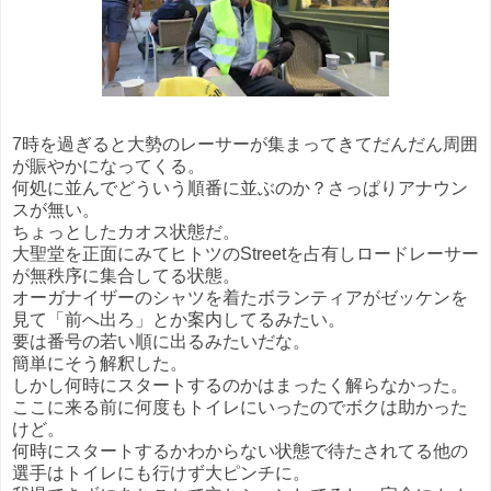
7時を過ぎると大勢のレーサーが集まってきてだんだん周囲
が賑やかになってくる。
何処に並んでどういう順番に並ぶのか？さっぱりアナウン
スが無い。
ちょっとしたカオス状態だ。
大聖堂を正面にみてヒトツのStreetを占有しロードレーサー
が無秩序に集合してる状態。
オーガナイザーのシャツを着たボランティアがゼッケンを
見て「前へ出ろ」とか案内してるみたい。
要は番号の若い順に出るみたいだな。
簡単にそう解釈した。
しかし何時にスタートするのかはまったく解らなかった。
ここに来る前に何度もトイレにいったのでボクは助かった
けど。
何時にスタートするかわからない状態で待たされてる他の
選手はトイレにも行けず大ピンチに。