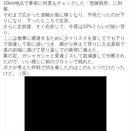
10km地点で事前に何度もチェックした「危険箇所」に到
着。
それまで広かった道幅が急に狭くなり、平坦だったのが下
りになり、下ったところで左折。
さらに左折後、すぐ右折して、今度は10%ぐらいの短い登
り。
ここは無事に通過するために少々リスクを冒してでも下り
で加速して前に追いつき、曲がり終えて登りに入る直前で
道の右端に逃げて登り返しでの衝突に備えた。
案の定、ガシャガシャと変速ミスして急減速して分断され
たので、いい感じに前のプロトンで残れた。
ボクが考えた作戦で功を奏したのはこのヒトツだけだった
けど。（笑）