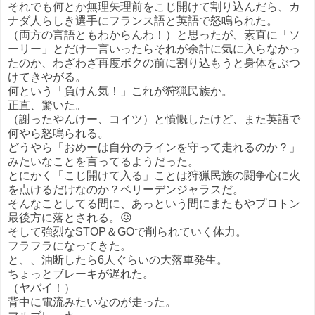
それでも何とか無理矢理前をこじ開けて割り込んだら、カ
ナダ人らしき選手にフランス語と英語で怒鳴られた。
（両方の言語ともわからんわ！）と思ったが、素直に「ソ
ーリー」とだけ一言いったらそれが余計に気に入らなかっ
たのか、わざわざ再度ボクの前に割り込もうと身体をぶつ
けてきやがる。
何という「負けん気！」これが狩猟民族か。
正直、驚いた。
（謝ったやんけー、コイツ）と憤慨したけど、また英語で
何やら怒鳴られる。
どうやら「おめーは自分のラインを守って走れるのか？」
みたいなことを言ってるようだった。
とにかく「こじ開けて入る」ことは狩猟民族の闘争心に火
を点けるだけなのか？ベリーデンジャラスだ。
そんなことしてる間に、あっという間にまたもやプロトン
最後方に落とされる。😖
そして強烈なSTOP＆GOで削られていく体力。
フラフラになってきた。
と、、油断したら6人ぐらいの大落車発生。
ちょっとブレーキが遅れた。
（ヤバイ！）
背中に電流みたいなのが走った。