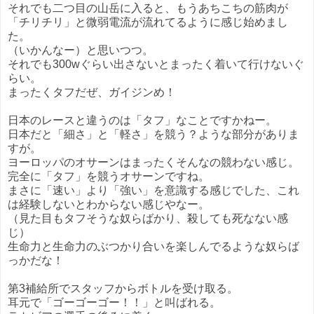
それでも二つ目の山岳に入ると、もうあちこちの筋肉が
「チリチリ」と微弱電流が流れてるように感じ始めまし
た。
（いかんなー）と思いつつ。
それでも300wぐらい出さないとまったく着いて行けないぐ
らい。
まったくタフだぜ、ガイジンめ！
日本のレースと違うのは「タフ」なことですかねー。
日本だと「細さ」と「軽さ」を競う？ような部分がありま
すが。
ヨーロッパのオサーンはまったくそんなの競わない感じ。
完全に「タフ」を競うオサーンですね。
まさに「速い」より「強い」を意識する感じでした、これ
は経験しないとわからない感じやなー。
（見た目もタフそうな奴らばかり、殺しても死なない感
じ）
生命力と生命力のぶつかり合いを楽しんでるような奴らば
っかだな！
第3補給所でスタッフからボトルを受け取る。
耳元で「ゴーゴーゴー！！」と叫ばれる。