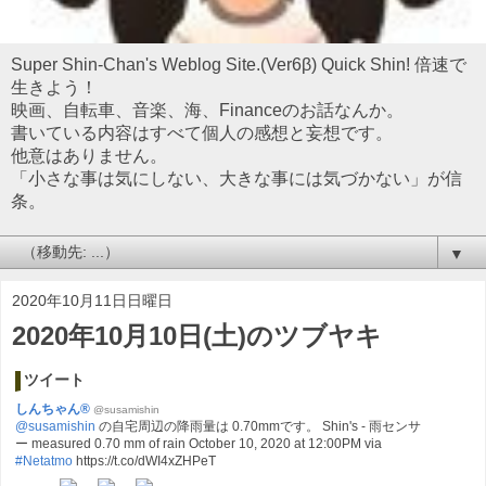
Super Shin-Chan's Weblog Site.(Ver6β) Quick Shin! 倍速で
生きよう！
映画、自転車、音楽、海、Financeのお話なんか。
書いている内容はすべて個人の感想と妄想です。
他意はありません。
「小さな事は気にしない、大きな事には気づかない」が信
条。
▼
2020年10月11日日曜日
2020年10月10日(土)のツブヤキ
ツイート
しんちゃん®
@susamishin
@susamishin
の自宅周辺の降雨量は 0.70mmです。 Shin's - 雨センサ
ー measured 0.70 mm of rain October 10, 2020 at 12:00PM via
#Netatmo
https://t.co/dWI4xZHPeT