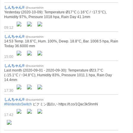
しんちゃん®
@susamishin
Yesterday (2020-10-09): Temperature Ø17°C (↓16°C / ↑17.5°C),
Humidity 97%, Pressure 1018 hpa, Rain Day 41.1mm
09:12
しんちゃん®
@susamishin
14:53 Temp. 18.6°C, Hum. 100%, Dewp. 18.8°C, Bar. 1008.5 hpa, Rain
Today 36.6000 mm
15:00
しんちゃん®
@susamishin
Last month (2020-09-01 - 2020-09-30): Temperature Ø23.7°C
(↓15.1°C / ↑34.8°C), Humidity 83%, Pressure 1011.1 hpa, Rain Day
14.4mm
17:30
しんちゃん®
@susamishin
#NintendoSwitch
ピクミン面白い https://t.co/1Qac3kShmN
17:42