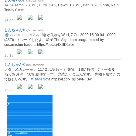
しんちゃん®
@susamishin
14:54 Temp. 20.8°C, Hum. 69%, Dewp. 13.8°C, Bar. 1020.5 hpa, Rain
Today 0 mm
15:00
しんちゃん®
@susamishin
.
@susamishin
のアルゴ🤖が先物をWed, 7 Oct 2020 15:00:04 +0900
(JST)にトレードしたよ。😊💰 The Algorithm programmed by
susamishin trade… https://t.co/cj4XSD1vor
15:12
しんちゃん®
@susamishin
大引け乙カレー🍛。 11⤴ 2⤵ 1変わらず 先物 1勝⤴ 投信 ⤴ トータル
+2.8% 月次 +7.6% 続伸でーす。😊💰ごっつぁんです。 先物も勝てたの
で嬉しいです。
#TradeNote
https://t.co/xRgR4yNF3w
15:26