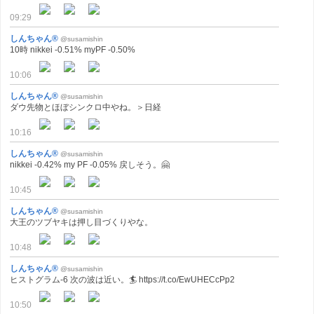
09:29
しんちゃん®
@susamishin
10時 nikkei -0.51% myPF -0.50%
10:06
しんちゃん®
@susamishin
ダウ先物とほぼシンクロ中やね。＞日経
10:16
しんちゃん®
@susamishin
nikkei -0.42% my PF -0.05% 戻しそう。🤗
10:45
しんちゃん®
@susamishin
大王のツブヤキは押し目づくりやな。
10:48
しんちゃん®
@susamishin
ヒストグラム-6 次の波は近い。🏄 https://t.co/EwUHECcPp2
10:50