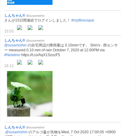
しんちゃん®
@susamishin
さんが15日間連続でログインしました！
#myfitnesspal
15:53
しんちゃん®
@susamishin
@susamishin
の自宅周辺の降雨量は 0.10mmです。 Shin's - 雨センサ
ー measured 0.10 mm of rain October 7, 2020 at 12:00PM via
#Netatmo
https://t.co/AqX1SzozF5
16:12
しんちゃん®
@susamishin
.
@susamishin
のアルゴ🤖が先物をWed, 7 Oct 2020 17:00:05 +0900