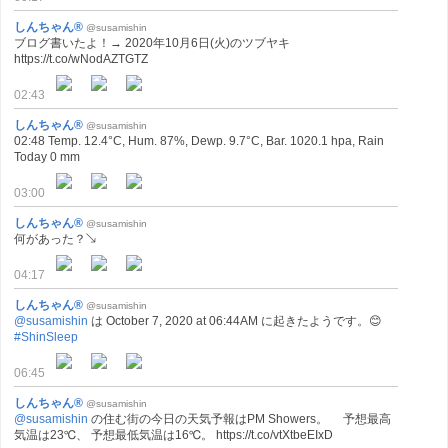
しんちゃん®
@susamishin
ブログ書いたよ！→ 2020年10月6日(火)のツブヤキ
https://t.co/wNodAZTGTZ
02:43
しんちゃん®
@susamishin
02:48 Temp. 12.4°C, Hum. 87%, Dewp. 9.7°C, Bar. 1020.1 hpa, Rain
Today 0 mm
03:00
しんちゃん®
@susamishin
何があった？↘️
04:17
しんちゃん®
@susamishin
@susamishin
は October 7, 2020 at 06:44AM に起きたようです。😊
#ShinSleep
06:45
しんちゃん®
@susamishin
@susamishin
の住む街の今日の天気予報はPM Showers。 予想最高
気温は23℃、 予想最低気温は16℃。 https://t.co/vtXtbeEIxD