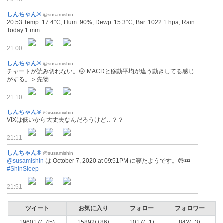
しんちゃん®
@susamishin
20:53 Temp. 17.4°C, Hum. 90%, Dewp. 15.3°C, Bar. 1022.1 hpa, Rain
Today 1 mm
21:00
しんちゃん®
@susamishin
チャートが読み切れない。😖 MACDと移動平均が違う動きしてる感じ
がする。＞先物
21:10
しんちゃん®
@susamishin
VIXは低いから大丈夫なんだろうけど…？？
21:11
しんちゃん®
@susamishin
@susamishin
は October 7, 2020 at 09:51PM に寝たようです。😪💤
#ShinSleep
21:51
ツイート
お気に入り
フォロー
フォロワー
196017(+45)
15892(+86)
1017(+1)
842(+3)