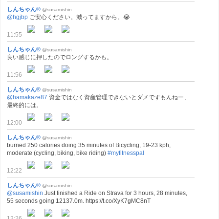
しんちゃん®
@susamishin
@hgjbp
ご安心ください。減ってますから。😭
11:55
しんちゃん®
@susamishin
良い感じに押したのでロングするかも。
11:56
しんちゃん®
@susamishin
@hamakaze87
資金ではなく資産管理できないとダメですもんねー、
最終的には。
12:00
しんちゃん®
@susamishin
burned 250 calories doing 35 minutes of Bicycling, 19-23 kph,
moderate (cycling, biking, bike riding)
#myfitnesspal
12:22
しんちゃん®
@susamishin
@susamishin
Just finished a Ride on Strava for 3 hours, 28 minutes,
55 seconds going 12137.0m. https://t.co/XyK7gMC8nT
12:26