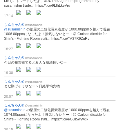
(JST)にトレードしたよ。😊💰 The Algorithm programmed by
susamishin trade… https://t.co/9LlhLkeVrq
17:14
しんちゃん®
@susamishin
@susamishin
の部屋の二酸化炭素濃度が 1000.00ppmを越えて現在
1006.00ppmになったよ！換気しないとー！😖 Carbon dioxide for
Shin's - Fighting Room stati… https://t.co/YA37R9ZgRy
18:27
しんちゃん®
@susamishin
今日の報告観てるとみんな成績良いなー
19:30
しんちゃん®
@susamishin
まだ騰げそうやなー＞日経平均先物
20:07
しんちゃん®
@susamishin
@susamishin
の部屋の二酸化炭素濃度が 1000.00ppmを越えて現在
1074.00ppmになったよ！換気しないとー！😖 Carbon dioxide for
Shin's - Fighting Room stati… https://t.co/eGUl5wWxlk
20:15