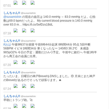
07:01
しんちゃん®
@susamishin
@susamishin
の現在の血圧は 140.0 mmHg ～ 83.0 mmHg だよ。心拍
数は69.0 bpmだったよ。 My current blood pressure is 140.0 mmHg
over 83.0 m… https://t.co/SefDzs1BdL
07:18
しんちゃん®
@susamishin
#おは
午後9時37分就寝 午前6時44分起床 8時間44分 95点 5回中断
56BPM イビキ1時間34分 寒くなったなー 140/83 36.2℃ 未感染
98SpO2% 今日の予定：通勤だけ🚴💨予定。 午前中に銀行へ 午後1時半
から商工会の会議に出席。
07:20
しんちゃん®
@susamishin
たったいま、日曜日の神戸BrevetをDNSしました。😞 月末にまた神戸
のBrevetがあるのでそっちで頑張ります。🔥
07:24
しんちゃん®
@susamishin
早朝にトランプ砲。🚀
07:29