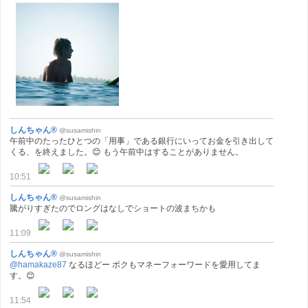
しんちゃん®
@susamishin
午前中のたったひとつの「用事」である銀行にいってお金を引き出して
くる、を終えました。😊 もう午前中はすることがありません。
10:51
しんちゃん®
@susamishin
騰がりすぎたのでロングはなしでショートの波まちかも
11:09
しんちゃん®
@susamishin
@hamakaze87
なるほどー ボクもマネーフォーワードを愛用してま
す。😊
11:54