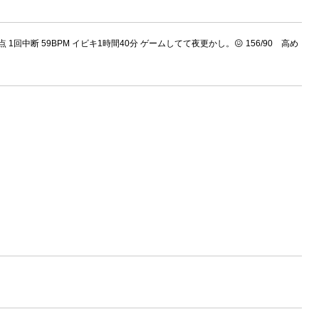
点 1回中断 59BPM イビキ1時間40分 ゲームしてて夜更かし。😖 156/90 高め
。