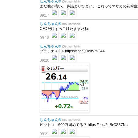
しんちゃん®
@susamishin
まだ喉が痛い。 鼻詰まりひどい。 これってマサカの花粉症
09:17
しんちゃん®
@susamishin
CFDだけずっこけたままだね。
09:18
しんちゃん®
@susamishin
プラチナ＋2％ https://t.co/QOoifVmG44
09:20
しんちゃん®
@susamishin
ビットコ 600万固めてる？ https://t.co/2eBrCS37Nc
09:21