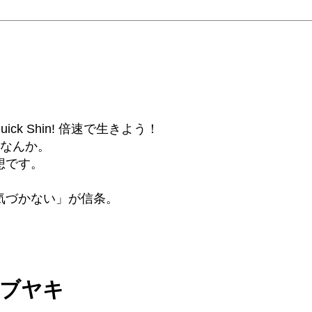
6β) Quick Shin! 倍速で生きよう！
話なんか。
想です。
気づかない」が信条。
ツブヤキ