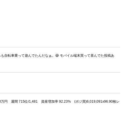
ころも自転車乗って遊んでたんだなぁ。😅 モバイル端末買って喜んでた投稿あ
円 週間 715位/1,481 資産増加率 92.23% (ポジ買)6,019,091x96.90枚レ