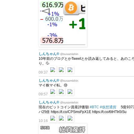
しんちゃん®
@susamishin
10年前のブログとかTweetとか読み返してみると、あの
り。💦
09:37
しんちゃん®
@susamishin
マイ株マイ転。😢
09:57
しんちゃん®
@susamishin
現在のビットコイン資産評価額
#BTC
#仮想通貨
5億9373万
バ25倍 https://t.co/CPSmsFpX1E https://t.co/6tHTIr0iSu
10:16