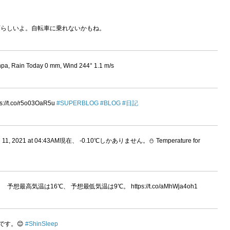
らしいよ。自転車に乗れないかもね。
hpa, Rain Today 0 mm, Wind 244° 1.1 m/s
.co/r5o03OaR5u
#SUPERBLOG
#BLOG
#日記
2021 at 04:43AM現在、 -0.10℃しかありません。⛄ Temperature for
想最高気温は16℃、 予想最低気温は9℃。 https://t.co/aMhWja4oh1
ようです。😊
#ShinSleep