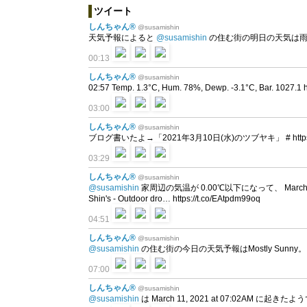
ツイート
しんちゃん®
@susamishin
天気予報によると
@susamishin
の住む街の明日の天気は雨
00:13
しんちゃん®
@susamishin
02:57 Temp. 1.3°C, Hum. 78%, Dewp. -3.1°C, Bar. 1027.1 
03:00
しんちゃん®
@susamishin
ブログ書いたよ→「2021年3月10日(水)のツブヤキ」 # https://t
03:29
しんちゃん®
@susamishin
@susamishin
家周辺の気温が 0.00℃以下になって、 March 11, 
Shin's - Outdoor dro… https://t.co/EAtpdm99oq
04:51
しんちゃん®
@susamishin
@susamishin
の住む街の今日の天気予報はMostly Sunny。 予
07:00
しんちゃん®
@susamishin
@susamishin
は March 11, 2021 at 07:02AM に起きた