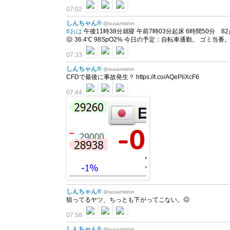
07:02
しんちゃん®
@susamishin
#おは
午後11時38分就寝 午前7時03分起床 6時間50分 82
😖 36.4℃ 98SpO2% 今日の予定：自転車通勤。 ゴミ当番
07:33
しんちゃん®
@susamishin
CFDで最後に事故発生？ https://t.co/AQePliXcF6
07:44
しんちゃん®
@susamishin
狙ってるヤツ、ちっとも下がってこない。😖
07:58
しんちゃん®
@susamishin