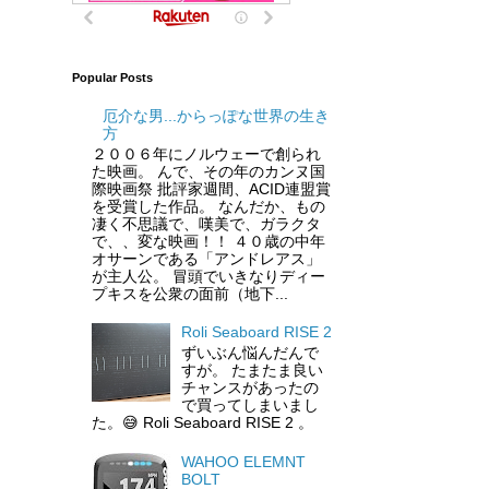
Popular Posts
厄介な男...からっぽな世界の生き
方
２００６年にノルウェーで創られ
た映画。 んで、その年のカンヌ国
際映画祭 批評家週間、ACID連盟賞
を受賞した作品。 なんだか、もの
凄く不思議で、嘆美で、ガラクタ
で、、変な映画！！ ４０歳の中年
オサーンである「アンドレアス」
が主人公。 冒頭でいきなりディー
プキスを公衆の面前（地下...
Roli Seaboard RISE 2
ずいぶん悩んだんで
すが。 たまたま良い
チャンスがあったの
で買ってしまいまし
た。😅 Roli Seaboard RISE 2 。
WAHOO ELEMNT
BOLT