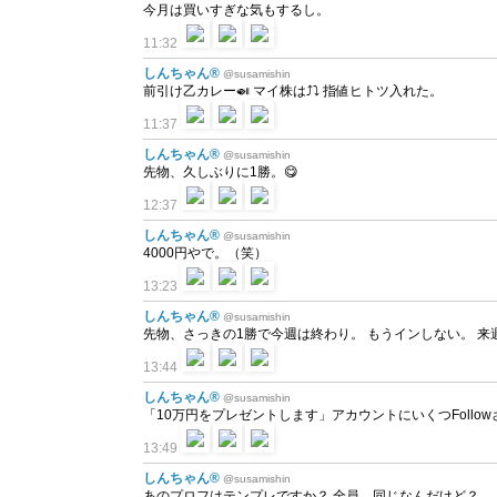
今月は買いすぎな気もするし。
11:32
しんちゃん®
@susamishin
前引け乙カレー🍛 マイ株は⤴⤵ 指値ヒトツ入れた。
11:37
しんちゃん®
@susamishin
先物、久しぶりに1勝。😋
12:37
しんちゃん®
@susamishin
4000円やで。（笑）
13:23
しんちゃん®
@susamishin
先物、さっきの1勝で今週は終わり。 もうインしない。 来週
13:44
しんちゃん®
@susamishin
「10万円をプレゼントします」アカウントにいくつFollo
13:49
しんちゃん®
@susamishin
あのプロフはテンプレですか？ 全員、同じなんだけど？