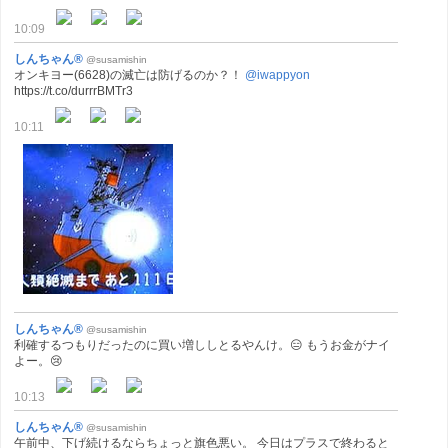
10:09
しんちゃん®
@susamishin
オンキヨー(6628)の滅亡は防げるのか？！
@iwappyon
https://t.co/durrrBMTr3
10:11
しんちゃん®
@susamishin
利確するつもりだったのに買い増ししとるやんけ。😑 もうお金がナイ
よー。😢
10:13
しんちゃん®
@susamishin
午前中、下げ続けるならちょっと旗色悪い。 今日はプラスで終わると