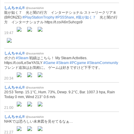
しんちゃん®
@susamishin
龍が如く７ 光と闇の行方 インターナショナル ストーリークリア８
(BRONZE)
#PlayStationTrophy
#PS5Share
,
#龍が如く７
光と闇の行
方 インターナショナル https://t.co/A6nSuhcgs9
19:47
しんちゃん®
@susamishin
ボクの
#Steam
戦績はこちら！ My Steam Activities.
https://t.co/iLeSwYASLY
#Game
#Steam
#PCgame
#SteamCommunity
フレンド追加はお気軽に。 ゲームは好きですけど下手です。
20:34
しんちゃん®
@susamishin
20:53 Temp. 15.1°C, Hum. 73%, Dewp. 9.2°C, Bar. 1007.3 hpa, Rain
Today 0 mm, Wind 213° 0.6 m/s
21:00
しんちゃん®
@susamishin
NHKでは恐ろしい未来図を見せてるなぁ…
21:27