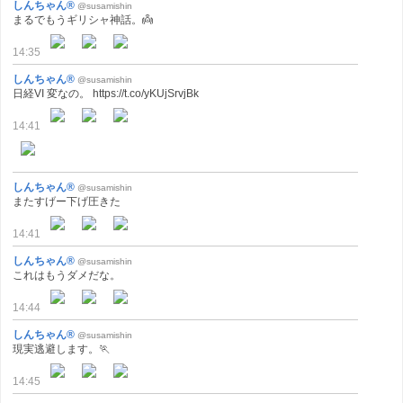
しんちゃん®
@susamishin
まるでもうギリシャ神話。👼
14:35
しんちゃん®
@susamishin
日経VI 変なの。 https://t.co/yKUjSrvjBk
14:41
しんちゃん®
@susamishin
またすげー下げ圧きた
14:41
しんちゃん®
@susamishin
これはもうダメだな。
14:44
しんちゃん®
@susamishin
現実逃避します。🏃
14:45