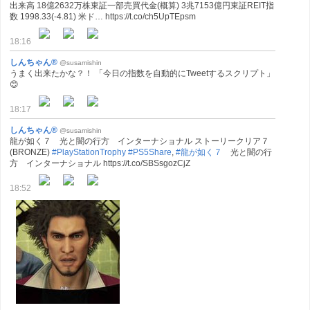
出来高 18億2632万株東証一部売買代金(概算) 3兆7153億円東証REIT指
数 1998.33(-4.81) 米ド… https://t.co/ch5UpTEpsm
18:16
しんちゃん®
@susamishin
うまく出来たかな？！ 「今日の指数を自動的にTweetするスクリプト」
😊
18:17
しんちゃん®
@susamishin
龍が如く７ 光と闇の行方 インターナショナル ストーリークリア７
(BRONZE)
#PlayStationTrophy
#PS5Share
,
#龍が如く７
光と闇の行
方 インターナショナル https://t.co/SBSsgozCjZ
18:52