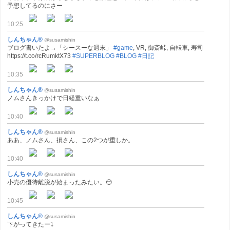
予想してるのにさー
10:25
しんちゃん®
@susamishin
ブログ書いたよ→「シースーな週末」
#game
, VR, 御斎峠, 自転車, 寿司
https://t.co/rcRumktX73
#SUPERBLOG
#BLOG
#日記
10:35
しんちゃん®
@susamishin
ノムさんきっかけで日経重いなぁ
10:40
しんちゃん®
@susamishin
ああ、ノムさん、損さん、この2つが重しか。
10:40
しんちゃん®
@susamishin
小売の優待離脱が始まったみたい。😑
10:45
しんちゃん®
@susamishin
下がってきたー⤵