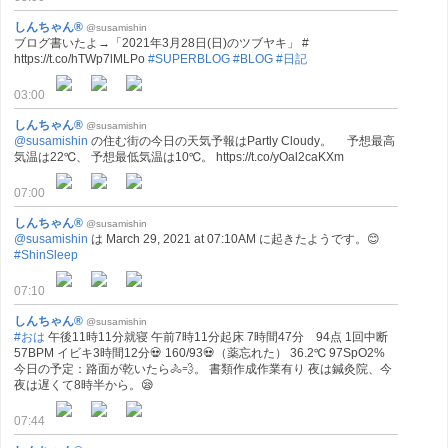
しんちゃん®
@susamishin
ブログ書いたよ→「2021年3月28日(日)のツブヤキ」 #
https://t.co/hTWp7lMLPo
#SUPERBLOG
#BLOG
#日記
03:00
しんちゃん®
@susamishin
@susamishin
の住む街の今日の天気予報はPartly Cloudy。 予想最高
気温は22℃、 予想最低気温は10℃。 https://t.co/yOal2caKXm
07:00
しんちゃん®
@susamishin
@susamishin
は March 29, 2021 at 07:10AM に起きたようです。😊
#ShinSleep
07:10
しんちゃん®
@susamishin
#おは
午後11時11分就寝 午前7時11分起床 7時間47分 94点 1回中断
57BPM イビキ3時間12分💀 160/93💀（薬忘れた） 36.2℃ 97SpO2%
今日の予定：路面が乾いたら🚴💨。 書類作成作業有り 夜は鍼灸院、今
夜は遅くて8時半から。😪
07:44