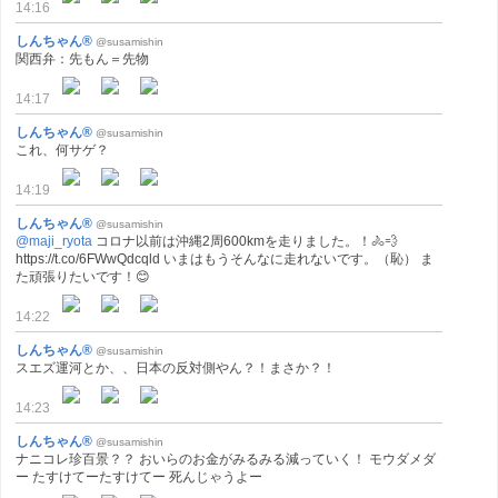
14:16
しんちゃん®
@susamishin
関西弁：先もん＝先物
14:17
しんちゃん®
@susamishin
これ、何サゲ？
14:19
しんちゃん®
@susamishin
@maji_ryota
コロナ以前は沖縄2周600kmを走りました。！🚴💨
https://t.co/6FWwQdcqld いまはもうそんなに走れないです。（恥） ま
た頑張りたいです！😊
14:22
しんちゃん®
@susamishin
スエズ運河とか、、日本の反対側やん？！まさか？！
14:23
しんちゃん®
@susamishin
ナニコレ珍百景？？ おいらのお金がみるみる減っていく！ モウダメダ
ー たすけてーたすけてー 死んじゃうよー