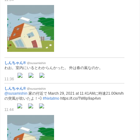
しんちゃん®
@susamishin
わお。室内にいるとわからんかった。 外は春の嵐なのか。
11:36
しんちゃん®
@susamishin
@susamishin
家の付近で March 29, 2021 at 11:41AMに時速21.00km/h
の突風が吹いたよ！💨
#Netatmo
https://t.co/TW8p9ap4vn
11:44