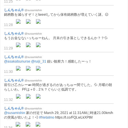
11:25
しんちゃん®
@susamishin
銘柄数を減らすぞ！とtweetしてから保有銘柄数が増えていく謎。😑
11:28
しんちゃん®
@susamishin
もうお金なないっちゅーねん。 月末の引き落としできるんか？？💦
11:29
しんちゃん®
@susamishin
@asakatsunurse
@ruiji_31
鋭い観察力！感動したーっ！
11:30
しんちゃん®
@susamishin
前引け乙カレー🍛 時間が過ぎるのがあっちゅー間でした。💦 月曜の朝
らしいわ。 PFは＋0．2％？ぐらいと低調です。
11:32
しんちゃん®
@susamishin
@susamishin
家の付近で March 29, 2021 at 11:31AMに時速21.00km/h
の突風が吹いたよ！💨
#Netatmo
https://t.co/FQLwLkXPtM
11:34