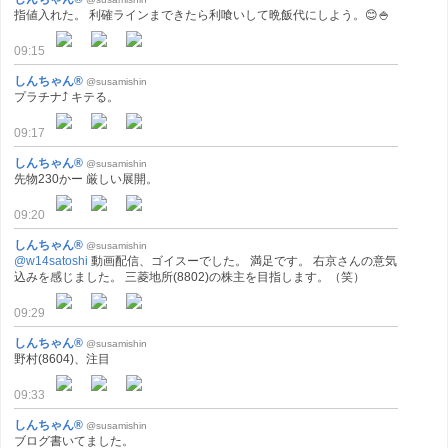
指値入れた。 利確ラインまできたら利喰いして晩飯代にしよう。😊🍚
09:15
しんちゃん®
@susamishin
プラチナ⤴ キテる。
09:17
しんちゃん®
@susamishin
先物230かー 厳しい展開。
09:20
しんちゃん®
@susamishin
@w14satoshi
動画配信、ゴイスーでした。 満足です。 右京さんの意気
込みを感じました。 三菱地所(8802)の株主を目指します。（笑）
09:29
しんちゃん®
@susamishin
野村(8604)、注目
09:33
しんちゃん®
@susamishin
ブログ書いてました。