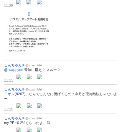
11:09
しんちゃん®
@susamishin
@iwappyon
音無に構え？ スルー？
11:15
しんちゃん®
@susamishin
イオン(8267)、なんでこんなに騰げてるの？今月が優待離脱じゃないよ
ー
11:20
しんちゃん®
@susamishin
my PF +0.2%ぐらいだよ。😑