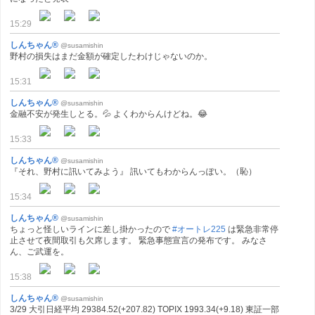
15:29
しんちゃん®
@susamishin
野村の損失はまだ金額が確定したわけじゃないのか。
15:31
しんちゃん®
@susamishin
金融不安が発生しとる。💦 よくわからんけどね。😂
15:33
しんちゃん®
@susamishin
『それ、野村に訊いてみよう』 訊いてもわからんっぽい。（恥）
15:34
しんちゃん®
@susamishin
ちょっと怪しいラインに差し掛かったので
#オートレ225
は緊急非常停
止させて夜間取引も欠席します。 緊急事態宣言の発布です。 みなさ
ん、ご武運を。
15:38
しんちゃん®
@susamishin
3/29 大引日経平均 29384.52(+207.82) TOPIX 1993.34(+9.18) 東証一部