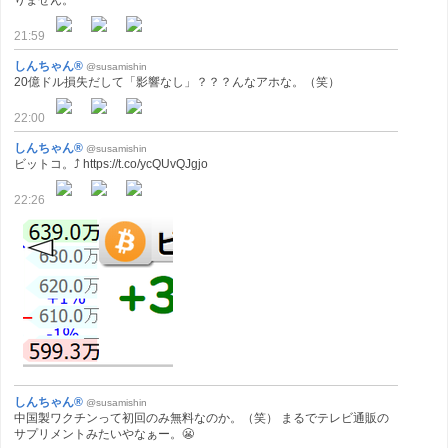
21:59
しんちゃん®
@susamishin
20億ドル損失だして「影響なし」？？？んなアホな。（笑）
22:00
しんちゃん®
@susamishin
ビットコ。⤴ https://t.co/ycQUvQJgjo
22:26
しんちゃん®
@susamishin
中国製ワクチンって初回のみ無料なのか。（笑） まるでテレビ通販の
サプリメントみたいやなぁー。😬