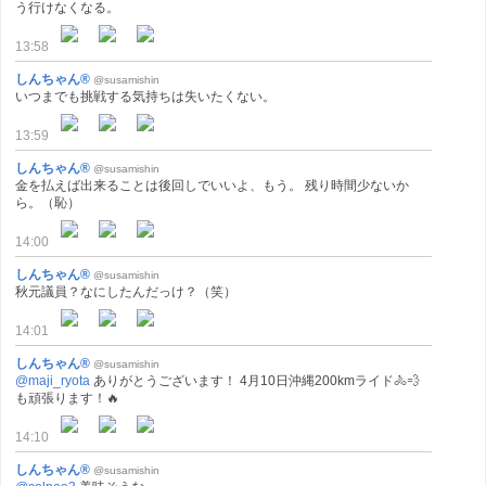
う行けなくなる。
13:58
しんちゃん®
@susamishin
いつまでも挑戦する気持ちは失いたくない。
13:59
しんちゃん®
@susamishin
金を払えば出来ることは後回しでいいよ、もう。 残り時間少ないか
ら。（恥）
14:00
しんちゃん®
@susamishin
秋元議員？なにしたんだっけ？（笑）
14:01
しんちゃん®
@susamishin
@maji_ryota
ありがとうございます！ 4月10日沖縄200kmライド🚴💨
も頑張ります！🔥
14:10
しんちゃん®
@susamishin