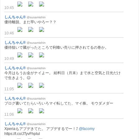
10:45
しんちゃん®
@susamishin
優待離脱、まだ早いやろー？？
10:46
しんちゃん®
@susamishin
優待狙いで騰がったところで利喰い売りに押されてるの巻か。
10:49
しんちゃん®
@susamishin
今月はもうお金がナイよー。 給料日（月末）まで水と空気と日光だけ
で生きよう。😑
11:05
しんちゃん®
@susamishin
ブログ書いてたらいろいろマイ転してた、マイ株。 モウダメダー
11:06
しんちゃん®
@susamishin
Xperiaもアプデきてた。 アプデするでー！⤴
@facomy
https://t.co/JTyvFhpIul