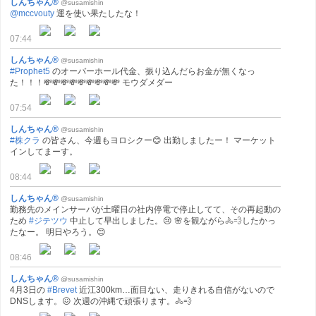
しんちゃん®
@susamishin
@mccvouty
運を使い果たしたな！
07:44
しんちゃん®
@susamishin
#Prophet5
のオーバーホール代金、振り込んだらお金が無くなっ
た！！！💸💸💸💸💸💸💸💸💸 モウダメダー
07:54
しんちゃん®
@susamishin
#株クラ
の皆さん、今週もヨロシクー😊 出勤しましたー！ マーケット
インしてまーす。
08:44
しんちゃん®
@susamishin
勤務先のメインサーバが土曜日の社内停電で停止してて、その再起動の
ため
#ジテツウ
中止して早出しました。😢 🌸を観ながら🚴💨したかっ
たなー。 明日やろう。😊
08:46
しんちゃん®
@susamishin
4月3日の
#Brevet
近江300km…面目ない、走りきれる自信がないので
DNSします。😖 次週の沖縄で頑張ります。🚴💨