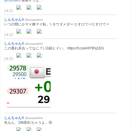
@colnae3
美味そうな…
14:11
しんちゃん®
@susamishin
いつの間にかマイ株マイ転。⤵ モウダメダー たすけてーたすけてー
14:12
しんちゃん®
@susamishin
この垂れ具合ってなに？⤵ 日経ヒドい。 https://t.co/eHIYtFq1EG
14:15
しんちゃん®
@susamishin
先もん、29k割れちゃうよ。😢