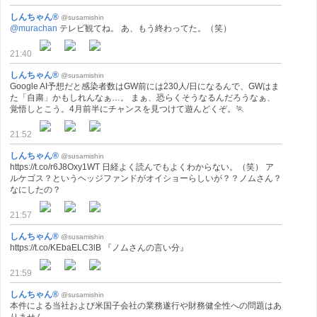
しんちゃん®
@susamishin
@murachan
テレビ観てね。 あ、もう終わってた。（笑）
21:40
しんちゃん®
@susamishin
Google AI予想だと感染者数はGW前には230人/日になるんで、GWはま
た「自粛」かもしれんなぁ…。 まぁ、恐らくそうなるんだろうなぁ、
覚悟しとこう。4月前半にチャンスを見つけて遊んどくぞ。🏃
21:52
しんちゃん®
@susamishin
https://t.co/r6J8Oxy1WT 日経よく読んでもよくわからない。（笑） ア
ルケゴス？というヘッジファンドがオイショーらしいが？？ノムさん？
なにしたの？
21:57
しんちゃん®
@susamishin
https://t.co/KEbaELC3lB 『ノムさんの言い分』
21:59
しんちゃん®
@susamishin
本件による当社および米国子会社の業務遂行や財務健全性への問題はあ
りません。