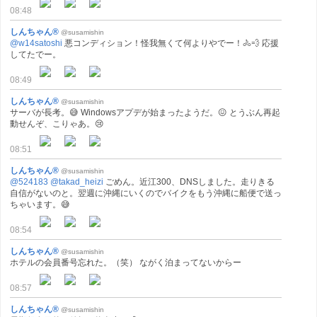
08:48
しんちゃん®
@susamishin
@w14satoshi
悪コンディション！怪我無くて何よりやでー！🚴💨 応援
してたでー。
08:49
しんちゃん®
@susamishin
サーバが長考。😅 Windowsアプデが始まったようだ。😖 とうぶん再起
動せんぞ、こりゃあ。😢
08:51
しんちゃん®
@susamishin
@524183
@takad_heizi
ごめん。近江300、DNSしました。走りきる
自信がないのと。翌週に沖縄にいくのでバイクをもう沖縄に船便で送っ
ちゃいます。😅
08:54
しんちゃん®
@susamishin
ホテルの会員番号忘れた。（笑） ながく泊まってないからー
08:57
しんちゃん®
@susamishin