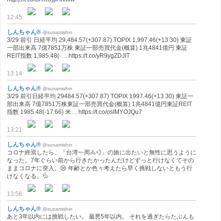
12:45
しんちゃん®
@susamishin
3/29 前引 日経平均 29,484.57(+307.87) TOPIX 1,997.46(+13.30) 東証
一部出来高 7億7851万株 東証一部売買代金(概算) 1兆4841億円 東証
REIT指数 1,985.48(-… https://t.co/yR9ygZDJIT
13:14
しんちゃん®
@susamishin
3/29 前引日経平均 29484.57(+307.87) TOPIX 1997.46(+13.30) 東証一
部出来高 7億7851万株東証一部売買代金(概算) 1兆4841億円東証REIT
指数 1985.48(-17.66) 米… https://t.co/osIMYOJQu7
13:21
しんちゃん®
@susamishin
コロナ終焉したら、「台湾一周🚴💨」の旅に出たいと無性に思うように
なった。7年ぐらい前から行きたかったんだけどずっと行けなくてその
ままコロナに突入。😢 年齢とか色々考えたら早く挑戦しないともう行
けなくなる。💦
13:58
しんちゃん®
@susamishin
あと3年以内には挑戦したい。 最悪5年以内。 それを過ぎたらたぶんも