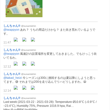
しんちゃん®
@susamishin
@iwappyon
あれ？ うちの周辺だけかな？ また吹き荒れているようで
す。
11:47
しんちゃん®
@susamishin
@iwappyon
風速計の設置場所を変更しておきました。でもけっこう吹
いてるわ。
12:12
しんちゃん®
@susamishin
@takad_heizi
今シーズンは300に挑戦するのは夏以降にしようと思っ
てます。😅 それまでは200を走り込んでリハビリしますわ。😬
12:14
しんちゃん®
@susamishin
Last week (2021-03-22 - 2021-03-28): Temperature Ø10.8°C (↓0.9°C /
↑23.4°C), Humidity 75%, Pressure 1016.9 hpa, Rai…
https://t.co/BRKUjpANWw