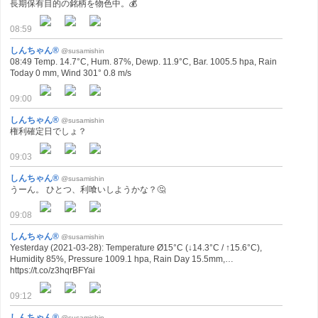
長期保有目的の銘柄を物色中。💰
08:59
しんちゃん®
@susamishin
08:49 Temp. 14.7°C, Hum. 87%, Dewp. 11.9°C, Bar. 1005.5 hpa, Rain
Today 0 mm, Wind 301° 0.8 m/s
09:00
しんちゃん®
@susamishin
権利確定日でしょ？
09:03
しんちゃん®
@susamishin
うーん。 ひとつ、利喰いしようかな？🤔
09:08
しんちゃん®
@susamishin
Yesterday (2021-03-28): Temperature Ø15°C (↓14.3°C / ↑15.6°C),
Humidity 85%, Pressure 1009.1 hpa, Rain Day 15.5mm,…
https://t.co/z3hqrBFYai
09:12
しんちゃん®
@susamishin