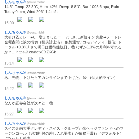
しんちゃん®
@susamishin
14:51 Temp. 22.3°C, Hum. 42%, Dewp. 8.8°C, Bar. 1003.6 hpa, Rain
Today 0 mm, Wind 206° 1.4 m/s
15:00
しんちゃん®
@susamishin
大引け乙カレー🍛。 増えましたー！ 7⤴ 10⤵ 1新規イン 先物➡ノートレ
金曜夜間に涙の損切（損失計上済） 仮想通貨⤴ コモディティ⤵ 投信⤴ ト
ータル +0.8%⤴ さて明日は優待離脱日。🤔 わずか1.3%の月利を守れる
か？… https://t.co/dotxCXZKGk
15:14
しんちゃん®
@susamishin
あ、先物、下げたらアカンラインまで下げた。😭 （個人的ライン）
15:22
しんちゃん®
@susamishin
なんか証券会社が次々と…🤔
15:27
しんちゃん®
@susamishin
スイス金融大手クレディ・スイス・グループが米ヘッジファンドへのマ
ージンコール（追加担保の差し入れ要求）が債務不履行（デフォルト）
になったと発表