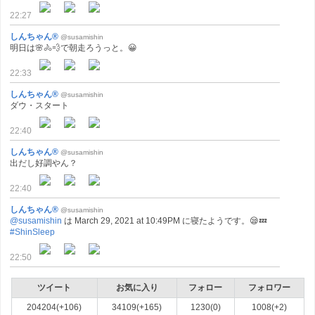
22:27
しんちゃん®
@susamishin
明日は🌸🚴💨で朝走ろうっと。😀
22:33
しんちゃん®
@susamishin
ダウ・スタート
22:40
しんちゃん®
@susamishin
出だし好調やん？
22:40
しんちゃん®
@susamishin
@susamishin
は March 29, 2021 at 10:49PM に寝たようです。😪💤
#ShinSleep
22:50
ツイート
お気に入り
フォロー
フォロワー
204204(+106)
34109(+165)
1230(0)
1008(+2)