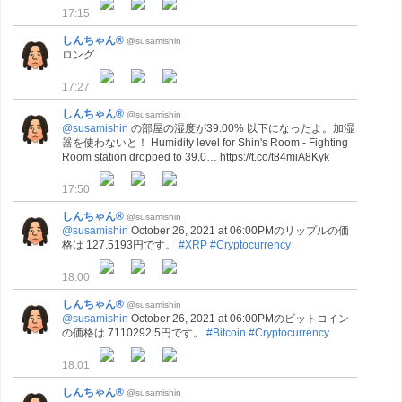
17:15
しんちゃん®
@susamishin
ロング
17:27
しんちゃん®
@susamishin
@susamishin
の部屋の湿度が39.00% 以下になったよ。加湿
器を使わないと！ Humidity level for Shin's Room - Fighting
Room station dropped to 39.0… https://t.co/t84miA8Kyk
17:50
しんちゃん®
@susamishin
@susamishin
October 26, 2021 at 06:00PMのリップルの価
格は 127.5193円です。
#XRP
#Cryptocurrency
18:00
しんちゃん®
@susamishin
@susamishin
October 26, 2021 at 06:00PMのビットコイン
の価格は 7110292.5円です。
#Bitcoin
#Cryptocurrency
18:01
しんちゃん®
@susamishin