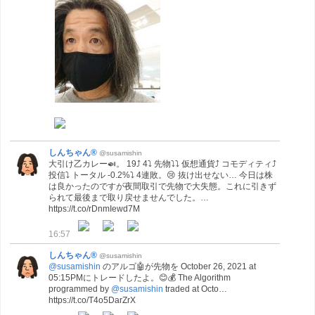
しんちゃん®
@susamishin
大引け乙カレー🍛。 19⤴ 4⤵ 先物⤵⤵ 仮想通貨⤴ コモディティ⤴
投信⤵ トータル -0.2%⤵ 4連敗。😢 抜け出せない… 今日は株
は良かったのですが夜間取引で先物で大失態。これに引きず
られて最後まで取り戻せませんでした。…
https://t.co/rDnmIewd7M
16:57
しんちゃん®
@susamishin
@susamishin
のアルゴ🤖が先物を October 26, 2021 at
05:15PMにトレードしたよ。😊💰 The Algorithm
programmed by
@susamishin
traded at Octo…
https://t.co/T4o5DarZrX