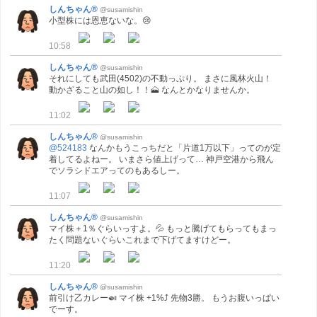
しんちゃん®
@susamishin
小型株には恩恵ないな。😢
10:58
しんちゃん®
@susamishin
それにしても武田(4502)の不動っぷり。 まさに風林火山！
動かざること山の如し！！🗻 なんとかなりませんか。
11:02
しんちゃん®
@susamishin
@524183
なんかもうこっちだと「片道1万以下」ってのが定
着してるよねー。 いまさら値上げって… 神戸空港から飛ん
でソラシドエアってのもあるしー。
11:07
しんちゃん®
@susamishin
マイ株＋1％ぐらいっすよ。💦 もっと騰げてもらってもまっ
たく問題ないぐらいこれまで下げてますけどー。
11:20
しんちゃん®
@susamishin
前引け乙カレー🍛 マイ株 +1%⤴ 先物3勝。 もうお腹いっぱい
でーす。