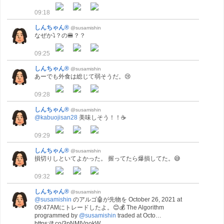
09:18
しんちゃん®
@susamishin
なぜか⤵？の🍔？？
09:25
しんちゃん®
@susamishin
あーでも外食は総じて弱そうだ。😢
09:28
しんちゃん®
@susamishin
@kabuojisan28
美味しそう！！☕
09:29
しんちゃん®
@susamishin
損切りしといてよかった。 握ってたら爆損してた。😅
09:32
しんちゃん®
@susamishin
@susamishin
のアルゴ🤖が先物を October 26, 2021 at
09:47AMにトレードしたよ。😊💰 The Algorithm
programmed by
@susamishin
traded at Octo…
https://t.co/3pNMIVnokW