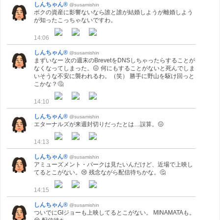
しんちゃん®
@susamishin
ボクの資産に影響ないなら誰と誰が結婚しようが離婚しよう
が知ったこっちゃないですわ。
14:06
しんちゃん®
@susamishin
まずいなー 次の週末のBrevetをDNSしちゃったらすることが
なくなってしまった。😖 何にもすることがないと死んでしま
いそうな不安に襲われるわ。（笑） 勝手に野山を駆け回っと
こかな？🤔
14:10
しんちゃん®
@susamishin
エターナルズが来週封切りだったとは…誤算。😖
14:13
しんちゃん®
@susamishin
アミューズメント・パークは見たいんだけど、近場で上映し
てるとこがない。😢 残念ながら配信待ちかな。🤔
14:15
しんちゃん®
@susamishin
ついでにGIジョーも上映してるとこがない。 MINAMATAも。