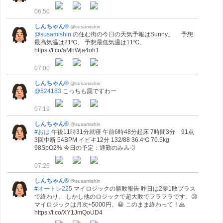
06:50
しんちゃん®
@susamishin
@susamishin
の住む街の今日の天気予報はSunny。 予想
最高気温は21℃、 予想最低気温は11℃。
https://t.co/aMhWja4oh1
07:00
しんちゃん®
@susamishin
@524183
こっちも靄ですわー
07:19
しんちゃん®
@susamishin
#おは
午後11時31分就寝 午前6時48分起床 7時間3分 91点
3回中断 54BPM イビキ12分 132/88 36.4℃ 70.5kg
98SpO2% 今日の予定：通勤のみ🚴💨
07:26
しんちゃん®
@susamishin
#オートレ225
マイロジックの勝敗報告 昨日は2勝1敗プラス
で終わり。 しかし他のロジックで超大敗でフラフラです。😢
マイロジックは月次+5000円。😀 このまま終わって！🙏
https://t.co/XY1JmQoUD4