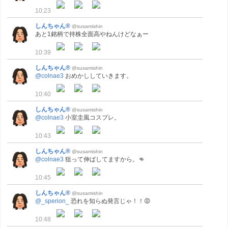
10:23
しんちゃん®
@susamishin
あと1銘柄で持株全面高やねんけどなぁー
10:39
しんちゃん®
@susamishin
@colnae3
おめかししていきます。
10:40
しんちゃん®
@susamishin
@colnae3
小室圭風コスプレ。
10:43
しんちゃん®
@susamishin
@colnae3
狙って伸ばしてますから。👊
10:45
しんちゃん®
@susamishin
@_sperion_
恐れを知らぬ発言じゃ！！😡
10:48