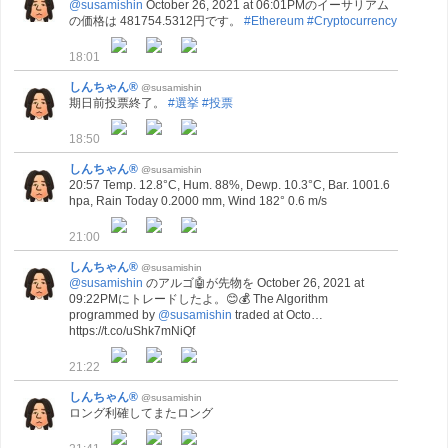
@susamishin
October 26, 2021 at 06:01PMのイーサリアム
の価格は 481754.5312円です。
#Ethereum
#Cryptocurrency
18:01
しんちゃん®
@susamishin
期日前投票終了。
#選挙
#投票
18:50
しんちゃん®
@susamishin
20:57 Temp. 12.8°C, Hum. 88%, Dewp. 10.3°C, Bar. 1001.6
hpa, Rain Today 0.2000 mm, Wind 182° 0.6 m/s
21:00
しんちゃん®
@susamishin
@susamishin
のアルゴ🤖が先物を October 26, 2021 at
09:22PMにトレードしたよ。😊💰 The Algorithm
programmed by
@susamishin
traded at Octo…
https://t.co/uShk7mNiQf
21:22
しんちゃん®
@susamishin
ロング利確してまたロング