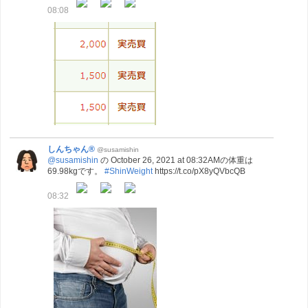
08:08
しんちゃん®
@susamishin
@susamishin
の October 26, 2021 at 08:32AMの体重は
69.98kgです。
#ShinWeight
https://t.co/pX8yQVbcQB
08:32