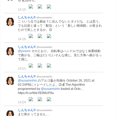
😢 配信待ち。
14:15
しんちゃん®
@susamishin
こういう点では都会？に住んでないとダメだな、とは思う。
でも以前と違って「配信」という「新しい映画館」が産まれ
たので良しとするか。😊
14:16
しんちゃん®
@susamishin
@yosoro
そのとおり。 自転車はハンドルではなく体重移動
で曲がる。二輪はだいたいそんな感じ。見た方角へ曲がるっ
て感じ。
14:21
しんちゃん®
@susamishin
@susamishin
のアルゴ🤖が先物を October 26, 2021 at
02:24PMにトレードしたよ。😊💰 The Algorithm
programmed by
@susamishin
traded at Octo…
https://t.co/WaYB3MUP9u
14:24
しんちゃん®
@susamishin
まだ刺さってません…