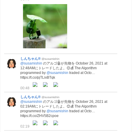
しんちゃん®
@susamishin
@susamishin
のアルゴ🤖が先物を October 26, 2021 at
12:48AMにトレードしたよ。😊💰 The Algorithm
programmed by
@susamishin
traded at Octo…
https://t.co/pjTLixBTqk
00:48
しんちゃん®
@susamishin
@susamishin
のアルゴ🤖が先物を October 26, 2021 at
02:19AMにトレードしたよ。😊💰 The Algorithm
programmed by
@susamishin
traded at Octo…
https://t.co/ZHV5B2cpoe
02:19