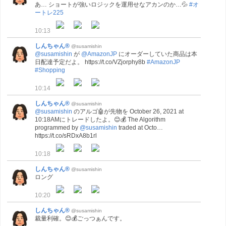
あ… ショートが強いロジックを運用せなアカンのか…💦
#オ
ートレ225
10:13
しんちゃん®
@susamishin
@susamishin
が
@AmazonJP
にオーダーしていた商品は本
日配達予定だよ。 https://t.co/VZjorphy8b
#AmazonJP
#Shopping
10:14
しんちゃん®
@susamishin
@susamishin
のアルゴ🤖が先物を October 26, 2021 at
10:18AMにトレードしたよ。😊💰 The Algorithm
programmed by
@susamishin
traded at Octo…
https://t.co/sRDxA8b1rl
10:18
しんちゃん®
@susamishin
ロング
10:20
しんちゃん®
@susamishin
裁量利確。😊💰ごっつぁんです。