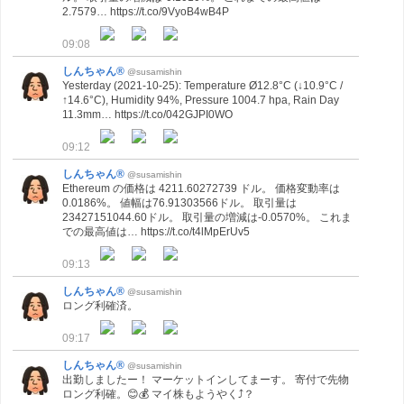
2.7579… https://t.co/9VyoB4wB4P
09:08
しんちゃん®
@susamishin
Yesterday (2021-10-25): Temperature Ø12.8°C (↓10.9°C /
↑14.6°C), Humidity 94%, Pressure 1004.7 hpa, Rain Day
11.3mm… https://t.co/042GJPI0WO
09:12
しんちゃん®
@susamishin
Ethereum の価格は 4211.60272739 ドル。 価格変動率は
0.0186%。 値幅は76.91303566ドル。 取引量は
23427151044.60ドル。 取引量の増減は-0.0570%。 これま
での最高値は… https://t.co/t4lMpErUv5
09:13
しんちゃん®
@susamishin
ロング利確済。
09:17
しんちゃん®
@susamishin
出勤しましたー！ マーケットインしてまーす。 寄付で先物
ロング利確。😊💰 マイ株もようやく⤴？