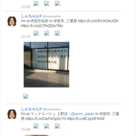
15:00
しんちゃん®
@susamishin
I'm at 伊賀市役所 in 伊賀市, 三重県 https://t.co/oR4JrGeUQN
https://t.co/qCPbQQw7Mo
15:28
しんちゃん®
@susamishin
I'm at マックスバリュ 上野店 -
@aeon_japan
in 伊賀市, 三重
県 https://t.co/OaPsOgSz7G https://t.co/tCzg1tF4nW
15:48