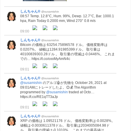
しんちゃん®
@susamishin
08:57 Temp. 12.8°C, Hum. 99%, Dewp. 12.7°C, Bar. 1000.1
hpa, Rain Today 0.2000 mm, Wind 270° 0.8 m/s
09:00
しんちゃん®
@susamishin
Bitcoin の価格は 63254.75896578 ドル。 価格変動率は
0.0207%。 値幅は1284.91985399ドル。 取引量は
40100839303.28ドル 。 取引量の増減は-0.0446%。 これま
での… https://t.co/oxxMyAmN4c
09:01
しんちゃん®
@susamishin
@susamishin
のアルゴ🤖が先物を October 26, 2021 at
09:01AMにトレードしたよ。😊💰 The Algorithm
programmed by
@susamishin
traded at Octo…
https://t.co/RE1qTT3aJp
09:01
しんちゃん®
@susamishin
XRP の価格は 1.09521176 ドル。 価格変動率は-0.0028%。
値幅は-0.0030611378ドル。 取引量は2034005084.98ド
ル。 取引量の増減は-0.1010%。 これまでの最高値は