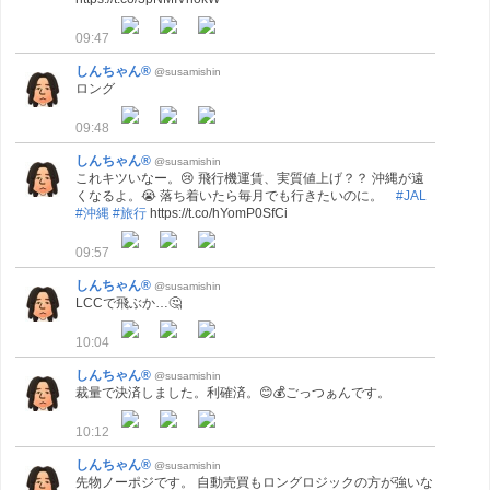
09:47
しんちゃん®
@susamishin
ロング
09:48
しんちゃん®
@susamishin
これキツいなー。😢 飛行機運賃、実質値上げ？？ 沖縄が遠
くなるよ。😭 落ち着いたら毎月でも行きたいのに。
#JAL
#沖縄
#旅行
https://t.co/hYomP0SfCi
09:57
しんちゃん®
@susamishin
LCCで飛ぶか…🤔
10:04
しんちゃん®
@susamishin
裁量で決済しました。利確済。😊💰ごっつぁんです。
10:12
しんちゃん®
@susamishin
先物ノーポジです。 自動売買もロングロジックの方が強いな