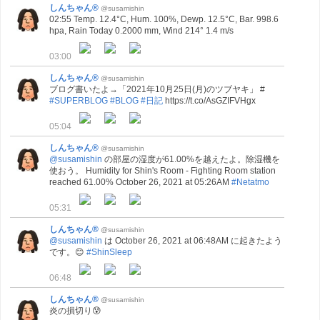
しんちゃん®
@susamishin
02:55 Temp. 12.4°C, Hum. 100%, Dewp. 12.5°C, Bar. 998.6
hpa, Rain Today 0.2000 mm, Wind 214° 1.4 m/s
03:00
しんちゃん®
@susamishin
ブログ書いたよ→「2021年10月25日(月)のツブヤキ」 #
#SUPERBLOG
#BLOG
#日記
https://t.co/AsGZIFVHgx
05:04
しんちゃん®
@susamishin
@susamishin
の部屋の湿度が61.00%を越えたよ。除湿機を
使おう。 Humidity for Shin's Room - Fighting Room station
reached 61.00% October 26, 2021 at 05:26AM
#Netatmo
05:31
しんちゃん®
@susamishin
@susamishin
は October 26, 2021 at 06:48AM に起きたよう
です。😊
#ShinSleep
06:48
しんちゃん®
@susamishin
炎の損切り😰