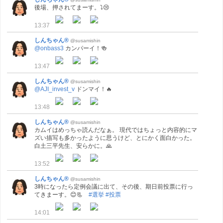
後場、押されてまーす。⤵😢
13:37
しんちゃん®
@susamishin
@onbass3
カンパーイ！🍻
13:47
しんちゃん®
@susamishin
@AJI_invest_v
ドンマイ！🔥
13:48
しんちゃん®
@susamishin
カムイはめっちゃ読んだなぁ。 現代ではちょっと内容的にマ
ズい描写も多かったように思うけど、とにかく面白かった。
白土三平先生、安らかに。🙏
13:52
しんちゃん®
@susamishin
3時になったら定例会議に出て、その後、期日前投票に行っ
てきまーす。😊📃
#選挙
#投票
14:01