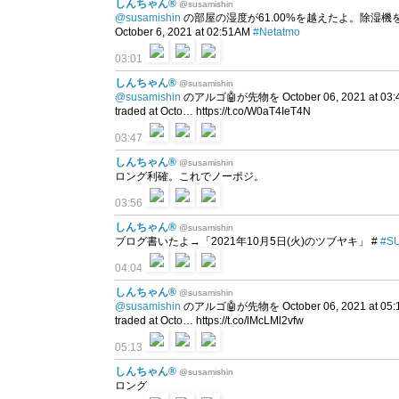
しんちゃん®
@susamishin
@susamishin
の部屋の湿度が61.00%を越えたよ。除湿機を使おう。 Humid
October 6, 2021 at 02:51AM
#Netatmo
03:01
しんちゃん®
@susamishin
@susamishin
のアルゴ🤖が先物を October 06, 2021 at 03
traded at Octo… https://t.co/W0aT4IeT4N
03:47
しんちゃん®
@susamishin
ロング利確。これでノーポジ。
03:56
しんちゃん®
@susamishin
ブログ書いたよ→「2021年10月5日(火)のツブヤキ」 #
#S
04:04
しんちゃん®
@susamishin
@susamishin
のアルゴ🤖が先物を October 06, 2021 at 05
traded at Octo… https://t.co/lMcLMl2vfw
05:13
しんちゃん®
@susamishin
ロング