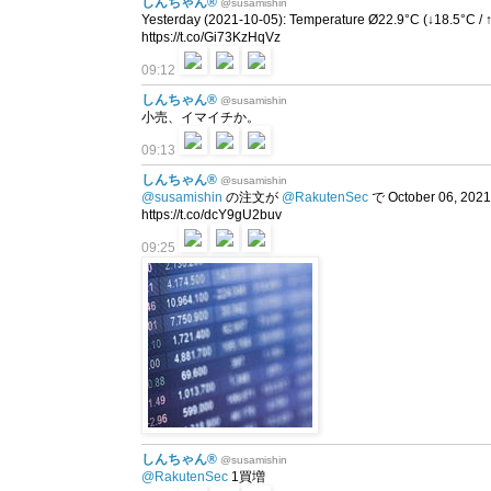
しんちゃん®
@susamishin
Yesterday (2021-10-05): Temperature Ø22.9°C (↓18.5°C /
https://t.co/Gi73KzHqVz
09:12
しんちゃん®
@susamishin
小売、イマイチか。
09:13
しんちゃん®
@susamishin
@susamishin
の注文が
@RakutenSec
で October 06, 2
https://t.co/dcY9gU2buv
09:25
しんちゃん®
@susamishin
@RakutenSec
1買増