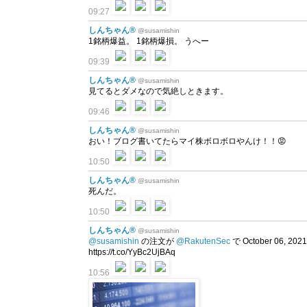
09:27
しんちゃん®
@susamishin
1銘柄爆益。 1銘柄爆損。 うへー
09:39
しんちゃん®
@susamishin
見てるとダメなので気絶しときます。
09:46
しんちゃん®
@susamishin
おい！ブログ書いてたらマイ株ボロボロやんけ！！😡
10:50
しんちゃん®
@susamishin
死んだ。
10:50
しんちゃん®
@susamishin
@susamishin
の注文が
@RakutenSec
で October 06, 2
https://t.co/YyBc2UjBAq
10:56