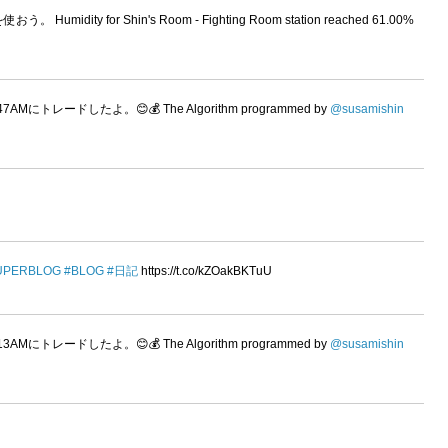
ity for Shin's Room - Fighting Room station reached 61.00%
:47AMにトレードしたよ。😊💰 The Algorithm programmed by
@susamishin
UPERBLOG
#BLOG
#日記
https://t.co/kZOakBKTuU
:13AMにトレードしたよ。😊💰 The Algorithm programmed by
@susamishin