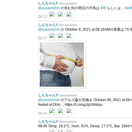
しんちゃん®
@susamishin
@susamishin
の住む街の明日の天気は
#雨
らしいよ。
#自
08:13
しんちゃん®
@susamishin
@susamishin
の October 6, 2021 at 08:16AMの体重は 7
08:17
しんちゃん®
@susamishin
@susamishin
のアルゴ🤖が先物を October 06, 2021 at 08
traded at Octo… https://t.co/ugJqUhbbqu
08:44
しんちゃん®
@susamishin
08:49 Temp. 19.2°C, Hum. 91%, Dewp. 17.3°C, Bar. 1004 