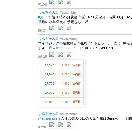
05:58
しんちゃん®
@susamishin
#おは
午後10時26分就寝 午前5時56分起床 6時間38分 65点 5回
通勤のみ🚴💨 他に予定なし。😑
06:31
しんちゃん®
@susamishin
マイロジックの勝敗報告 4連続バントヒット。（笑） 約定
ます。😊
#オートレ225
https://t.co/dKJAeLD5bi
06:35
しんちゃん®
@susamishin
@susamishin
の住む街の今日の天気予報はSunny。 予想最高気温は
07:00