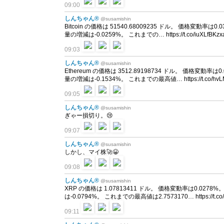
09:00
しんちゃん®
@susamishin
Bitcoin の価格は 51540.68009235 ドル。 価格変動率は0.
量の増減は-0.0259%。 これまでの… https://t.co/iuXLfBKzx
09:03
しんちゃん®
@susamishin
Ethereum の価格は 3512.89198734 ドル。 価格変動率は0
量の増減は-0.1534%。 これまでの最高値… https://t.co/hvLM
09:05
しんちゃん®
@susamishin
ぎゃー損切り。😢
09:07
しんちゃん®
@susamishin
しかし、マイ株🚀😀
09:08
しんちゃん®
@susamishin
XRP の価格は 1.07813411 ドル。 価格変動率は0.0278%
は-0.0794%。 これまでの最高値は2.7573170… https://t.co/f
09:11