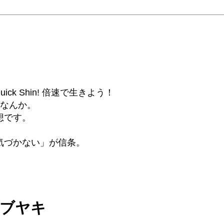
6β) Quick Shin! 倍速で生きよう！
話なんか。
想です。
気づかない」が信条。
ツブヤキ