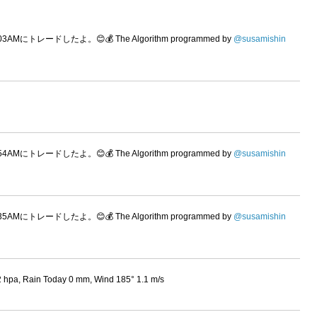
:03AMにトレードしたよ。😊💰 The Algorithm programmed by
@susamishin
:54AMにトレードしたよ。😊💰 The Algorithm programmed by
@susamishin
:35AMにトレードしたよ。😊💰 The Algorithm programmed by
@susamishin
 hpa, Rain Today 0 mm, Wind 185° 1.1 m/s