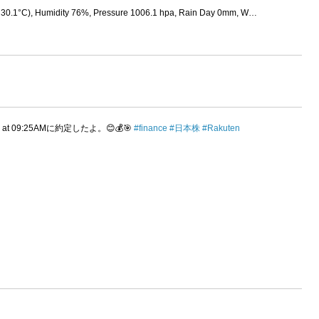
 ↑30.1°C), Humidity 76%, Pressure 1006.1 hpa, Rain Day 0mm, W…
021 at 09:25AMに約定したよ。😊💰🎯
#finance
#日本株
#Rakuten