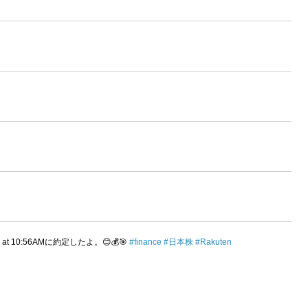
021 at 10:56AMに約定したよ。😊💰🎯
#finance
#日本株
#Rakuten