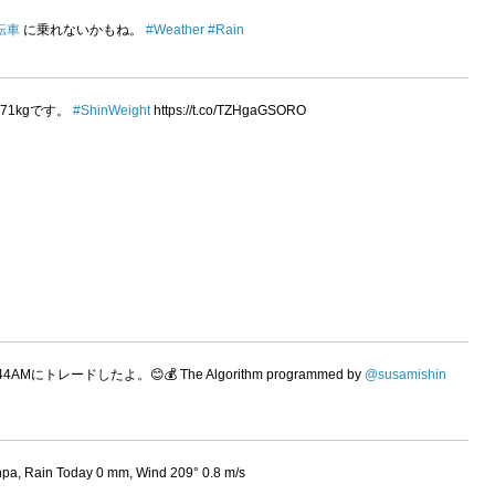
転車
に乗れないかもね。
#Weather
#Rain
0.971kgです。
#ShinWeight
https://t.co/TZHgaGSORO
:44AMにトレードしたよ。😊💰 The Algorithm programmed by
@susamishin
hpa, Rain Today 0 mm, Wind 209° 0.8 m/s