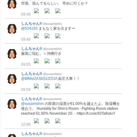
空港、混んでるらしい。 早めに行くか？
09:48
しんちゃん®
@susamishin
@524183
まもなく家を出ますー
09:48
しんちゃん®
@susamishin
服装に悩む。＞沖縄行き
09:55
しんちゃん®
@susamishin
@BfMwZASbS1I253A
血圧大事！！
09:59
しんちゃん®
@susamishin
@susamishin
の部屋の湿度が61.00%を越えたよ。除湿機を
使おう。 Humidity for Shin's Room - Fighting Room station
reached 61.00% November 20… https://t.co/wX0TafnduY
10:06
しんちゃん®
@susamishin