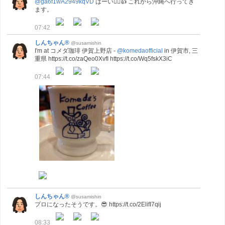
@ga6f1wA2949kqVD
はーい🙋‍♂️👍️ これから沖縄へ行ってき
ます。
07:42
しんちゃん®
@susamishin
I'm at コメダ珈琲 伊賀上野店 -
@komedaofficial
in 伊賀市, 三
重県 https://t.co/zaQeo0XvfI https://t.co/Wq5fskX3iC
07:44
しんちゃん®
@susamishin
プロになったそうです。😎 https://t.co/2ElifI7qij
08:33