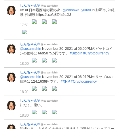
しんちゃん®
@susamishin
I'm at 日本最西端の駅の碑 -
@okinawa_yuirail
in 那覇市, 沖縄
県, 沖縄県 https://t.co/q8Z4s5qJIJ
17:51
しんちゃん®
@susamishin
@susamishin
November 20, 2021 at 06:00PMのビットコイ
ンの価格は 6695075.5円です。
#Bitcoin
#Cryptocurrency
18:00
しんちゃん®
@susamishin
@susamishin
November 20, 2021 at 06:01PMのリップルの
価格は 124.1639円です。
#XRP
#Cryptocurrency
18:01
しんちゃん®
@susamishin
汗だく。暑い。
18:30
しんちゃん®
@susamishin
沖縄なう。 ようやくホテルに潜り込んで汗だくになってロー