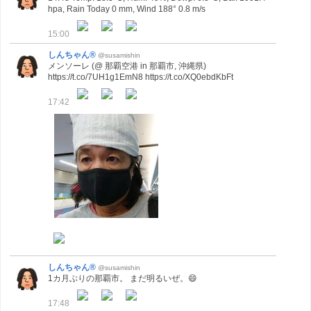
hpa, Rain Today 0 mm, Wind 188° 0.8 m/s
15:00
しんちゃん®
@susamishin
メンソーレ (@ 那覇空港 in 那覇市, 沖縄県)
https://t.co/7UH1g1EmN8 https://t.co/XQ0ebdKbFt
17:42
しんちゃん®
@susamishin
1カ月ぶりの那覇市。 まだ明るいぜ。😄
17:48