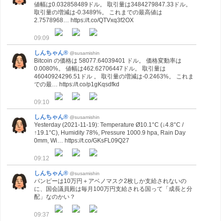
値幅は0.032858489ドル。 取引量は3484279847.33ドル。
取引量の増減は-0.3489%。 これまでの最高値は
2.7578968… https://t.co/QTVxq3f2OX
09:09
しんちゃん®
@susamishin
Bitcoin の価格は 58077.64039401 ドル。 価格変動率は
0.0080%。 値幅は462.62706447ドル。 取引量は
46040924296.51ドル 。 取引量の増減は-0.2463%。 これま
での最… https://t.co/p1gKqsdfkd
09:10
しんちゃん®
@susamishin
Yesterday (2021-11-19): Temperature Ø10.1°C (↓4.8°C /
↑19.1°C), Humidity 78%, Pressure 1000.9 hpa, Rain Day
0mm, Wi… https://t.co/GKsFL09Q27
09:12
しんちゃん®
@susamishin
パンピーは10万円＋アベノマスク2枚しか支給されないの
に、国会議員殿は毎月100万円支給される国って「成長と分
配」なのかい？
09:37