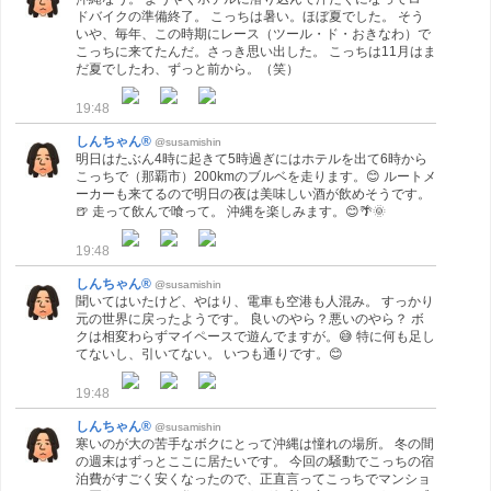
ドバイクの準備終了。 こっちは暑い。ほぼ夏でした。 そう
いや、毎年、この時期にレース（ツール・ド・おきなわ）で
こっちに来てたんだ。さっき思い出した。 こっちは11月はま
だ夏でしたわ、ずっと前から。（笑）
19:48
しんちゃん®
@susamishin
明日はたぶん4時に起きて5時過ぎにはホテルを出て6時から
こっちで（那覇市）200kmのブルベを走ります。😊 ルートメ
ーカーも来てるので明日の夜は美味しい酒が飲めそうです。
🍺 走って飲んで喰って。 沖縄を楽しみます。😊🌴🌞
19:48
しんちゃん®
@susamishin
聞いてはいたけど、やはり、電車も空港も人混み。 すっかり
元の世界に戻ったようです。 良いのやら？悪いのやら？ ボ
クは相変わらずマイペースで遊んでますが。😅 特に何も足し
てないし、引いてない。 いつも通りです。😊
19:48
しんちゃん®
@susamishin
寒いのが大の苦手なボクにとって沖縄は憧れの場所。 冬の間
の週末はずっとここに居たいです。 今回の騒動でこっちの宿
泊費がすごく安くなったので、正直言ってこっちでマンショ