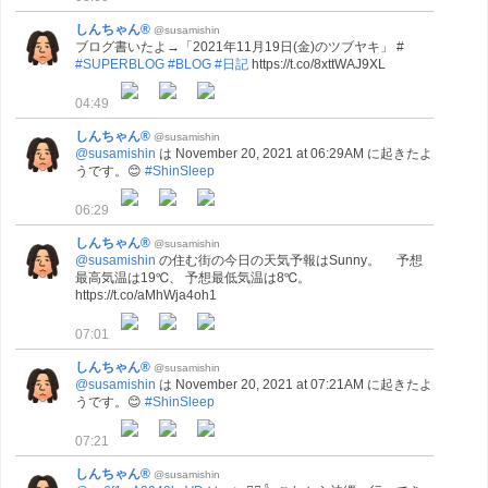
しんちゃん®
@susamishin
ブログ書いたよ→「2021年11月19日(金)のツブヤキ」 #
#SUPERBLOG
#BLOG
#日記
https://t.co/8xttWAJ9XL
04:49
しんちゃん®
@susamishin
@susamishin
は November 20, 2021 at 06:29AM に起きたよ
うです。😊
#ShinSleep
06:29
しんちゃん®
@susamishin
@susamishin
の住む街の今日の天気予報はSunny。 予想
最高気温は19℃、 予想最低気温は8℃。
https://t.co/aMhWja4oh1
07:01
しんちゃん®
@susamishin
@susamishin
は November 20, 2021 at 07:21AM に起きたよ
うです。😊
#ShinSleep
07:21
しんちゃん®
@susamishin