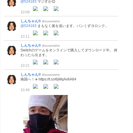
@524183
マジすか😊
10:09
しんちゃん®
@susamishin
@524183
まもなく後を追います。パンくずヨロシク。
10:11
しんちゃん®
@susamishin
Switchのゲームをオンラインで購入してダウンロード中。 終
わったら出ます。
10:21
しんちゃん®
@susamishin
南国へ！✈️ https://t.co/6jMqAv6A64
10:48