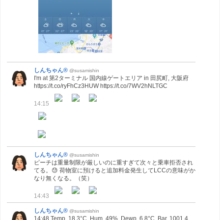
しんちゃん®
@susamishin
I'm at 第2ターミナル 国内線ゲートエリア in 田尻町, 大阪府
https://t.co/ryFhCz3HUW https://t.co/7WV2hNLTGC
14:15
しんちゃん®
@susamishin
ピーチは重量制限が厳しいのに重すぎて次々と乗車拒否され
てる。😓 荷物室に預けると追加料金発生してLCCの意味がか
なり無くなる。（笑）
14:43
しんちゃん®
@susamishin
14:48 Temp. 18.3°C, Hum. 49%, Dewp. 6.8°C, Bar. 1001.4