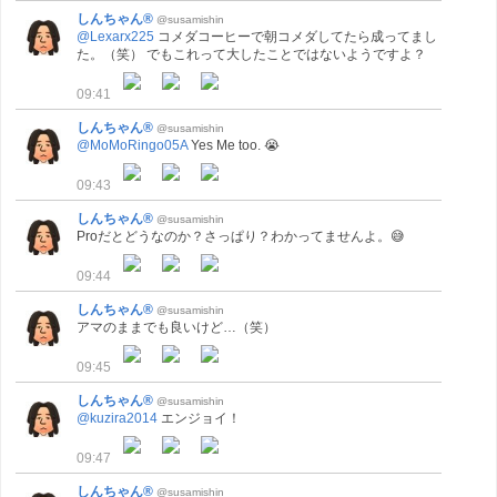
しんちゃん®
@susamishin
@Lexarx225
コメダコーヒーで朝コメダしてたら成ってまし
た。（笑） でもこれって大したことではないようですよ？
09:41
しんちゃん®
@susamishin
@MoMoRingo05A
Yes Me too. 😭
09:43
しんちゃん®
@susamishin
Proだとどうなのか？さっぱり？わかってませんよ。😅
09:44
しんちゃん®
@susamishin
アマのままでも良いけど…（笑）
09:45
しんちゃん®
@susamishin
@kuzira2014
エンジョイ！
09:47
しんちゃん®
@susamishin