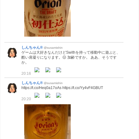
しんちゃん®
@susamishin
ゲームは大好きなんだけどSwithを持って移動中に遊ぶと、
酷い肩凝りになります。😖 加齢ですか。 ああ、そうです
か。
20:16
しんちゃん®
@susamishin
https://t.co/Heq0a17oAs https://t.co/Yy4vF4GBUT
20:20