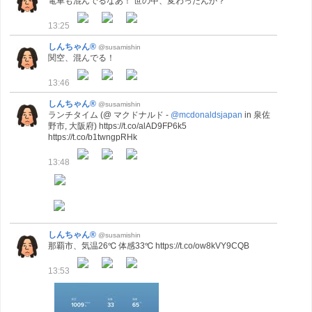
電車も混んでるなあ！ 世の中、変わったんか？
13:25
しんちゃん®
@susamishin
関空、混んでる！
13:46
しんちゃん®
@susamishin
ランチタイム (@ マクドナルド -
@mcdonaldsjapan
in 泉佐
野市, 大阪府) https://t.co/alAD9FP6k5
https://t.co/b1twngpRHk
13:48
しんちゃん®
@susamishin
那覇市、気温26℃ 体感33℃ https://t.co/ow8kVY9CQB
13:53