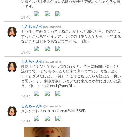
ン買うよりホテル住まいのほうが便利で安いんちゃう？な感
じです。
19:48
しんちゃん®
@susamishin
もう少し年齢をくってすることがもっと減ったら、冬の間は
ずっとこっちでイイデス。 ボクの仕事なんてリモートで出来
ないことはヒトツもないですから。（恥）
19:48
しんちゃん®
@susamishin
那覇市じゃなくてもっと北に行くと、さらに時間がゆっくり
流れてて。 とてもゆったり出来て良いですね。 まあ、金が
ナイとダメだけど。（笑） そこそこあったら名護とか、良い
と思います。 刺激が欲しいときだけ東京とか行けば良いと思
う。 沖… https://t.co/Jq7smsl8HU
19:52
しんちゃん®
@susamishin
メンソーレ！🍺 https://t.co/a3vhlb5S8B
19:55