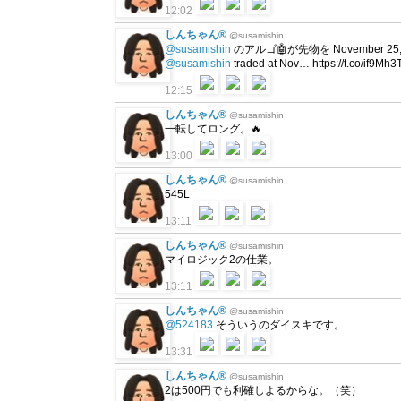
12:02
しんちゃん®
@susamishin
@susamishin
のアルゴ🤖が先物を November 25, 2
@susamishin
traded at Nov… https://t.co/if9Mh
12:15
しんちゃん®
@susamishin
一転してロング。🔥
13:00
しんちゃん®
@susamishin
545L
13:11
しんちゃん®
@susamishin
マイロジック2の仕業。
13:11
しんちゃん®
@susamishin
@524183
そういうのダイスキです。
13:31
しんちゃん®
@susamishin
2は500円でも利確しよるからな。（笑）