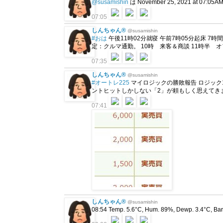
@susamishin
は November 25, 2021 at 07
07:05
しんちゃん®
@susamishin
#おは
午後11時02分就寝 午前7時05分起床 7時間48分
定：クルマ通勤。 10時 来客＆商談 11時半 
07:35
しんちゃん®
@susamishin
#オートレ225
マイロジックの勝敗報告 ロジック1 
ントヒットしかしない「2」が頼もしく思えてきました。（笑）
07:41
しんちゃん®
@susamishin
08:54 Temp. 5.6°C, Hum. 89%, Dewp. 3.4°C, Bar