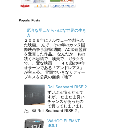
Popular Posts
厄介な男...からっぽな世界の生き
方
２００６年にノルウェーで創られ
た映画。 んで、その年のカンヌ国
際映画祭 批評家週間、ACID連盟賞
を受賞した作品。 なんだか、もの
凄く不思議で、嘆美で、ガラクタ
で、、変な映画！！ ４０歳の中年
オサーンである「アンドレアス」
が主人公。 冒頭でいきなりディー
プキスを公衆の面前（地下...
Roli Seaboard RISE 2
ずいぶん悩んだんで
すが。 たまたま良い
チャンスがあったの
で買ってしまいまし
た。😅 Roli Seaboard RISE 2 。
WAHOO ELEMNT
BOLT