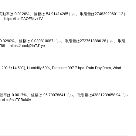
格変動率は-0.0126%。 値幅は-54.91414265ドル。 取引量は27483929601.12ド
s://t.co/JAOF6kvx1V
0.0290%。 値幅は-0.030810087ドル。 取引量は2727618886.28ドル。 取引
tps://t.co/kj2inTJ1ye
6.2°C / ↑14.5°C), Humidity 60%, Pressure 997.7 hpa, Rain Day 0mm, Wind…
格変動率は-0.0017%。 値幅は-95.79078641ドル。 取引量は43831239658.94ドル
.co/rsaTCBak0v