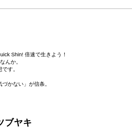
6β) Quick Shin! 倍速で生きよう！
話なんか。
想です。
気づかない」が信条。
のツブヤキ