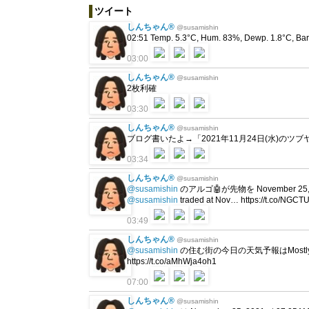
ツイート
しんちゃん®
@susamishin
02:51 Temp. 5.3°C, Hum. 83%, Dewp. 1.8°C, Bar.
03:00
しんちゃん®
@susamishin
2枚利確
03:30
しんちゃん®
@susamishin
ブログ書いたよ→「2021年11月24日(水)のツブ
03:34
しんちゃん®
@susamishin
@susamishin
のアルゴ🤖が先物を November 25, 2
@susamishin
traded at Nov… https://t.co/NGCTU
03:49
しんちゃん®
@susamishin
@susamishin
の住む街の今日の天気予報はMostl
https://t.co/aMhWja4oh1
07:00
しんちゃん®
@susamishin