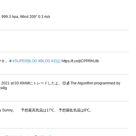
 999.3 hpa, Wind 209° 0.3 m/s
ヤキ」 #
#SUPERBLOG
#BLOG
#日記
https://t.co/jiCPPRhUIb
021 at 03:49AMにトレードしたよ。😊💰 The Algorithm programmed by
siIlg
y Sunny。 予想最高気温は17℃、 予想最低気温は8℃。