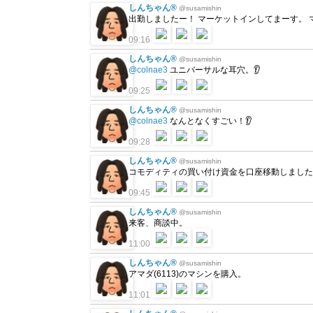
しんちゃん®
@susamishin
出勤しましたー！ マーケットインしてまーす。 マ
09:16
しんちゃん®
@susamishin
@colnae3
ユニバーサルな耳穴。👂
09:25
しんちゃん®
@susamishin
@colnae3
なんとなくすごい！👂
09:28
しんちゃん®
@susamishin
コモディティの買い付け資金を口座移動しました。
09:45
しんちゃん®
@susamishin
来客、商談中。
11:00
しんちゃん®
@susamishin
アマダ(6113)のマシンを購入。
11:01