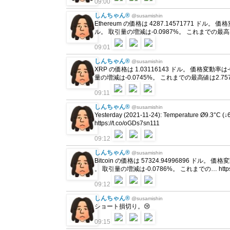
09:00
しんちゃん®
@susamishin
Ethereum の価格は 4287.14571771 ドル。 価
ル。 取引量の増減は-0.0987%。 これまでの最高… http
09:01
しんちゃん®
@susamishin
XRP の価格は 1.03116143 ドル。 価格変動率は-
量の増減は-0.0745%。 これまでの最高値は2.75789… ht
09:11
しんちゃん®
@susamishin
Yesterday (2021-11-24): Temperature Ø9.3°C (↓
https://t.co/oGDs7sn111
09:12
しんちゃん®
@susamishin
Bitcoin の価格は 57324.94996896 ドル。 価
。 取引量の増減は-0.0786%。 これまでの… https://t
09:12
しんちゃん®
@susamishin
ショート損切り。😢
09:15