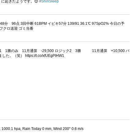
:05AM に起きたようです。😊
#ShinSleep
 96点 3回中断 61BPM イビキ57分 139/91 36.1℃ 97SpO2% 今日の予
オフクロ送迎 ゴミ当番
1勝のみ 11月通算 -29,500 ロジック2 3勝 11月通算 +10,500 バ
 https://t.co/xfUEgPIHW1
. 1000.1 hpa, Rain Today 0 mm, Wind 200° 0.6 m/s