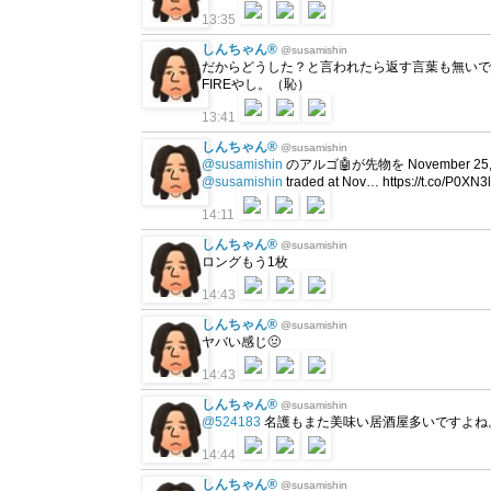
13:35
しんちゃん®
@susamishin
だからどうした？と言われたら返す言葉も無いです
FIREやし。（恥）
13:41
しんちゃん®
@susamishin
@susamishin
のアルゴ🤖が先物を November 25, 2
@susamishin
traded at Nov… https://t.co/P0XN
14:11
しんちゃん®
@susamishin
ロングもう1枚
14:43
しんちゃん®
@susamishin
ヤバい感じ🤢
14:43
しんちゃん®
@susamishin
@524183
名護もまた美味い居酒屋多いですよね。
14:44
しんちゃん®
@susamishin