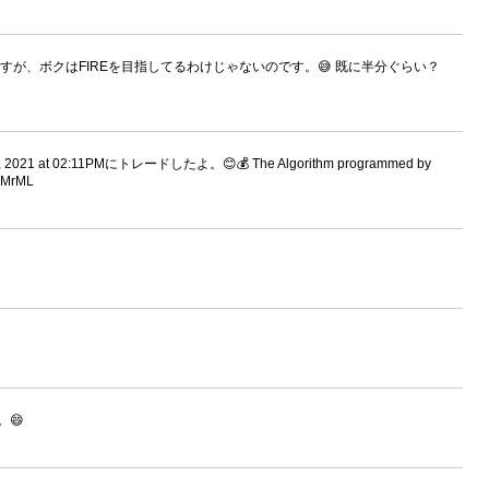
が、ボクはFIREを目指してるわけじゃないのです。😅 既に半分ぐらい？
021 at 02:11PMにトレードしたよ。😊💰 The Algorithm programmed by
3lMrML
😄