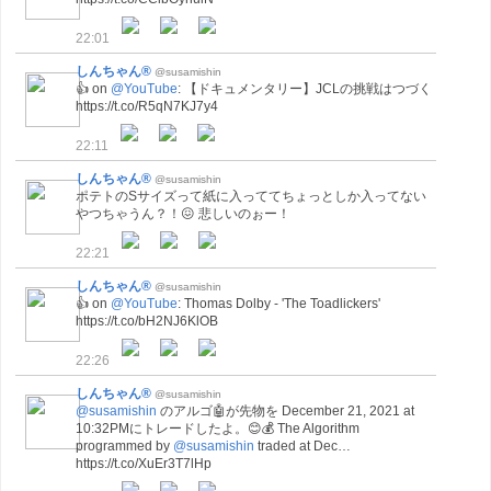
22:01
しんちゃん®
@susamishin
👍 on
@YouTube
: 【ドキュメンタリー】JCLの挑戦はつづく
https://t.co/R5qN7KJ7y4
22:11
しんちゃん®
@susamishin
ポテトのSサイズって紙に入っててちょっとしか入ってない
やつちゃうん？！😖 悲しいのぉー！
22:21
しんちゃん®
@susamishin
👍 on
@YouTube
: Thomas Dolby - 'The Toadlickers'
https://t.co/bH2NJ6KlOB
22:26
しんちゃん®
@susamishin
@susamishin
のアルゴ🤖が先物を December 21, 2021 at
10:32PMにトレードしたよ。😊💰 The Algorithm
programmed by
@susamishin
traded at Dec…
https://t.co/XuEr3T7lHp