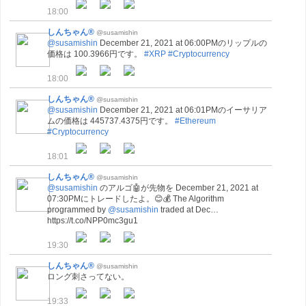
18:00
しんちゃん®
@susamishin
@susamishin
December 21, 2021 at 06:00PMのリップルの
価格は 100.3966円です。
#XRP
#Cryptocurrency
18:00
しんちゃん®
@susamishin
@susamishin
December 21, 2021 at 06:01PMのイーサリア
ムの価格は 445737.4375円です。
#Ethereum
#Cryptocurrency
18:01
しんちゃん®
@susamishin
@susamishin
のアルゴ🤖が先物を December 21, 2021 at
07:30PMにトレードしたよ。😊💰 The Algorithm
programmed by
@susamishin
traded at Dec…
https://t.co/NPP0mc3gu1
19:30
しんちゃん®
@susamishin
ロング刺さってない。
19:33