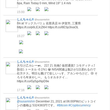
hpa, Rain Today 0 mm, Wind 19° 1.4 m/s
15:00
しんちゃん®
@susamishin
I'm at マックスバリュ 佐那具店 in 伊賀市, 三重県
https://t.co/p6LEJcZl64 https://t.co/8ESp3ivaOL
15:27
しんちゃん®
@susamishin
大引け乙カレー🍛。 22⤴ 2⤵ 先物⤴ 仮想通貨⤴ コモディティ⤴
投信⤵ トータル -0.1%⤵ 😭 NISA関連は集計が1日遅れるので
仕方ナス。明日も騰げて欲しいっす、アカンやろけど。😢 そ
ろそろ年末やしー。 もうオカネナイ…
https://t.co/Gy5gvNpD9e
17:16
しんちゃん®
@susamishin
@susamishin
December 21, 2021 at 06:00PMのビットコイ
ンの価格は 5324383円です。
#Bitcoin
#Cryptocurrency