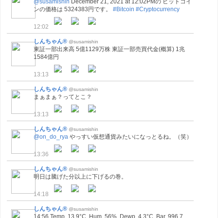
@susamishin
December 21, 2021 at 12:02PMの ビットコイ
ンの価格は 5324383円です。
#Bitcoin
#Cryptocurrency
12:02
しんちゃん®
@susamishin
東証一部出来高 5億1129万株 東証一部売買代金(概算) 1兆
1584億円
13:13
しんちゃん®
@susamishin
まぁまぁ？ってとこ？
13:13
しんちゃん®
@susamishin
@on_do_rya
やっすい仮想通貨みたいになっとるね。（笑）
13:36
しんちゃん®
@susamishin
明日は騰げた分以上に下げるの巻。
14:18
しんちゃん®
@susamishin
14:56 Temp. 13.9°C, Hum. 56%, Dewp. 4.3°C, Bar. 996.7