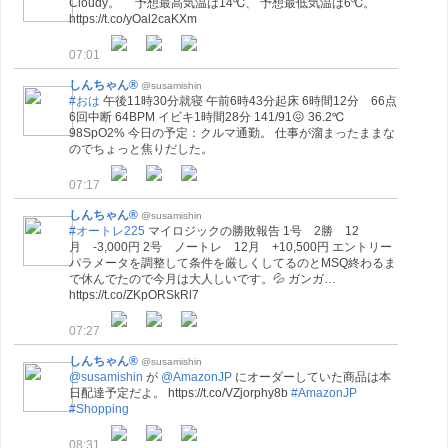
Cloudy。 予想最高気温は14℃、 予想最低気温は6℃。
https://t.co/yOal2caKXm
07:01
しんちゃん®
@susamishin
#おは
午後11時30分就寝 午前6時43分起床 6時間12分 66点
6回中断 64BPM イビキ1時間28分 141/91😖 36.2℃
98SpO2% 今日の予定：クルマ通勤。 仕事が溜まったままな
のでちょっと焦りだした。
07:17
しんちゃん®
@susamishin
#オートレ225
マイロジックの勝敗報告 1号 2勝 12
月 -3,000円 2号 ノートレ 12月 +10,500円 エントリー
パラメータを調整して条件を厳しくしてるのとMSQ終わるま
で休んでたので今月は大人しいです。💦 ガンガ…
https://t.co/ZKpORSkRl7
07:27
しんちゃん®
@susamishin
@susamishin
が
@AmazonJP
にオーダーしていた商品は本
日配達予定だよ。 https://t.co/VZjorphy8b
#AmazonJP
#Shopping
08:31