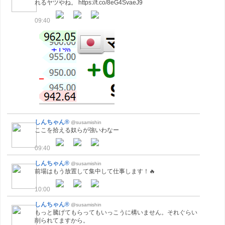
れるヤツやね。 https://t.co/8eG4SvaeJ9
09:40
しんちゃん®
@susamishin
ここを拾える奴らが強いわなー
09:40
しんちゃん®
@susamishin
前場はもう放置して集中して仕事します！🔥
10:00
しんちゃん®
@susamishin
もっと騰げてもらってもいっこうに構いません。それぐらい
削られてますから。