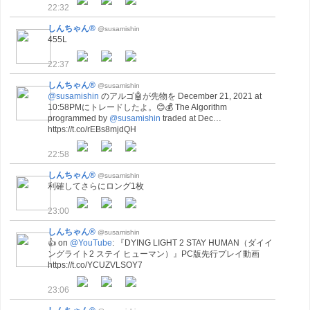
22:32
しんちゃん®
@susamishin
455L
22:37
しんちゃん®
@susamishin
@susamishin
のアルゴ🤖が先物を December 21, 2021 at
10:58PMにトレードしたよ。😊💰 The Algorithm
programmed by
@susamishin
traded at Dec…
https://t.co/rEBs8mjdQH
22:58
しんちゃん®
@susamishin
利確してさらにロング1枚
23:00
しんちゃん®
@susamishin
👍 on
@YouTube
: 『DYING LIGHT 2 STAY HUMAN（ダイイ
ングライト2 ステイ ヒューマン）』PC版先行プレイ動画
https://t.co/YCUZVLSOY7
23:06