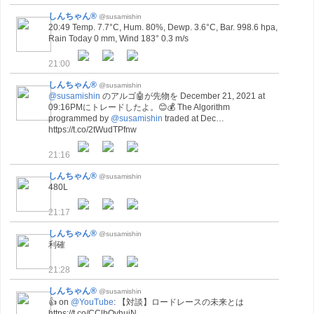
しんちゃん®
@susamishin
20:49 Temp. 7.7°C, Hum. 80%, Dewp. 3.6°C, Bar. 998.6 hpa,
Rain Today 0 mm, Wind 183° 0.3 m/s
21:00
しんちゃん®
@susamishin
@susamishin
のアルゴ🤖が先物を December 21, 2021 at
09:16PMにトレードしたよ。😊💰 The Algorithm
programmed by
@susamishin
traded at Dec…
https://t.co/2tWudTPfnw
21:16
しんちゃん®
@susamishin
480L
21:17
しんちゃん®
@susamishin
利確
21:28
しんちゃん®
@susamishin
👍 on
@YouTube
: 【対談】ロードレースの未来とは
https://t.co/CClbOyhuiN