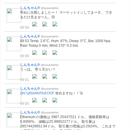
しんちゃん®
@susamishin
早めに出勤しましたー！ マーケットインしてまーす。 でき
るだけ見ませーん。😞
08:59
しんちゃん®
@susamishin
08:53 Temp. 2.6°C, Hum. 87%, Dewp. 0°C, Bar. 1000 hpa,
Rain Today 0 mm, Wind 270° 0.3 m/s
09:00
しんちゃん®
@susamishin
うっほ。 寄り天かい？
09:01
しんちゃん®
@susamishin
@k7g6taWeRtvEOOF
攻めますね！！🚀
09:05
しんちゃん®
@susamishin
Ethereum の価格は 3987.25437521 ドル。 価格変動率は
0.0066%。 値幅は25.98852277ドル。 取引量は
28574428951.94ドル。 取引量の増減は0.2924%。 これまで