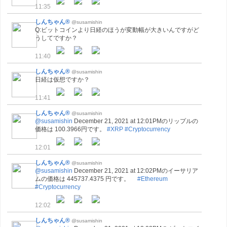
11:35
しんちゃん®
@susamishin
Q:ビットコインより日経のほうが変動幅が大きいんですがど
うしてですか？
11:40
しんちゃん®
@susamishin
日経は仮想ですか？
11:41
しんちゃん®
@susamishin
@susamishin
December 21, 2021 at 12:01PMのリップルの
価格は 100.3966円です。
#XRP
#Cryptocurrency
12:01
しんちゃん®
@susamishin
@susamishin
December 21, 2021 at 12:02PMのイーサリア
ムの価格は 445737.4375 円です。
#Ethereum
#Cryptocurrency
12:02
しんちゃん®
@susamishin