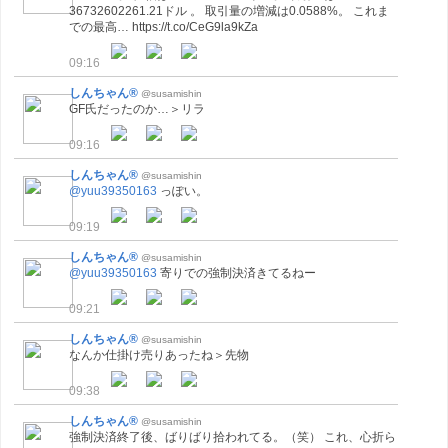
36732602261.21ドル 。 取引量の増減は0.0588%。 これま
での最高… https://t.co/CeG9la9kZa
09:16
しんちゃん®
@susamishin
GF氏だったのか…＞リラ
09:16
しんちゃん®
@susamishin
@yuu39350163
っぽい。
09:19
しんちゃん®
@susamishin
@yuu39350163
寄りでの強制決済きてるねー
09:21
しんちゃん®
@susamishin
なんか仕掛け売りあったね＞先物
09:38
しんちゃん®
@susamishin
強制決済終了後、ばりばり拾われてる。（笑） これ、心折ら