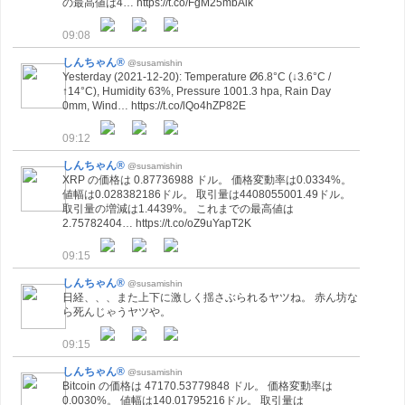
の最高値は4… https://t.co/FgM25mbAik
09:08
しんちゃん®
@susamishin
Yesterday (2021-12-20): Temperature Ø6.8°C (↓3.6°C /
↑14°C), Humidity 63%, Pressure 1001.3 hpa, Rain Day
0mm, Wind… https://t.co/lQo4hZP82E
09:12
しんちゃん®
@susamishin
XRP の価格は 0.87736988 ドル。 価格変動率は0.0334%。
値幅は0.028382186ドル。 取引量は4408055001.49ドル。
取引量の増減は1.4439%。 これまでの最高値は
2.75782404… https://t.co/oZ9uYapT2K
09:15
しんちゃん®
@susamishin
日経、、、また上下に激しく揺さぶられるヤツね。 赤ん坊な
ら死んじゃうヤツや。
09:15
しんちゃん®
@susamishin
Bitcoin の価格は 47170.53779848 ドル。 価格変動率は
0.0030%。 値幅は140.01795216ドル。 取引量は