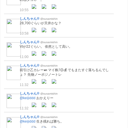
10:55
しんちゃん®
@susamishin
28,700ぐらいが天井かな？
10:58
しんちゃん®
@susamishin
VIが22ぐらい。 依然として高い。
11:00
しんちゃん®
@susamishin
前引け乙カレー🍛 マイ株⤴😊💰 でもまたすぐ落ちるんでし
ょ？ 先物ノーポジノートレ
11:32
しんちゃん®
@susamishin
@keijiddd
おかえりー
11:32
しんちゃん®
@susamishin
@keijiddd
生き残れば勝ち。