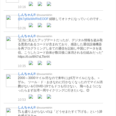
10:16
しんちゃん®
@susamishin
@k7g6taWeRtvEOOF
経験してオトナになっていくのです…
10:26
しんちゃん®
@susamishin
"正当に見えたアップデートだったが、デジタル情報を盗み取
る悪意のあるコードが含まれており、感染した通信設備機器
を再プログラミングし全ての通信を記録し中国にデータを送
信。こうしたコード自体が数日後に抹消される仕組みだった"
https://t.co/8N7sLTkr44
10:35
しんちゃん®
@susamishin
2000～3000マイル/月なので来年には6万マイルになる。＞
ザル。 ツール・ド・おきなわに行かなくなったのでマイル消
費がない＆COVID-19でもドコも行けない。 飛べるようにな
ったらまず台湾一周サイクリングに行きたいな。😊
10:53
しんちゃん®
@susamishin
TLも盛り上がらないのは「どうせまたすぐ下げる」という諦
め感ダヨネー。