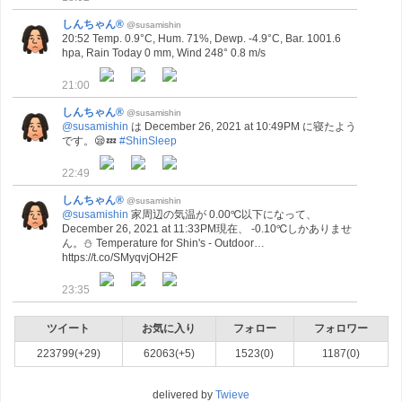
しんちゃん®
@susamishin
20:52 Temp. 0.9°C, Hum. 71%, Dewp. -4.9°C, Bar. 1001.6
hpa, Rain Today 0 mm, Wind 248° 0.8 m/s
21:00
しんちゃん®
@susamishin
@susamishin
は December 26, 2021 at 10:49PM に寝たよう
です。😪💤
#ShinSleep
22:49
しんちゃん®
@susamishin
@susamishin
家周辺の気温が 0.00℃以下になって、
December 26, 2021 at 11:33PM現在、 -0.10℃しかありませ
ん。⛄ Temperature for Shin's - Outdoor…
https://t.co/SMyqvjOH2F
23:35
ツイート
お気に入り
フォロー
フォロワー
223799(+29)
62063(+5)
1523(0)
1187(0)
delivered by
Twieve