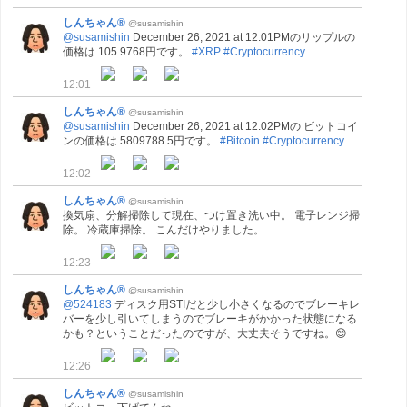
しんちゃん®
@susamishin
@susamishin
December 26, 2021 at 12:01PMのリップルの
価格は 105.9768円です。
#XRP
#Cryptocurrency
12:01
しんちゃん®
@susamishin
@susamishin
December 26, 2021 at 12:02PMの ビットコイ
ンの価格は 5809788.5円です。
#Bitcoin
#Cryptocurrency
12:02
しんちゃん®
@susamishin
換気扇、分解掃除して現在、つけ置き洗い中。 電子レンジ掃
除。 冷蔵庫掃除。 こんだけやりました。
12:23
しんちゃん®
@susamishin
@524183
ディスク用STIだと少し小さくなるのでブレーキレ
バーを少し引いてしまうのでブレーキがかかった状態になる
かも？ということだったのですが、大丈夫そうですね。😊
12:26
しんちゃん®
@susamishin