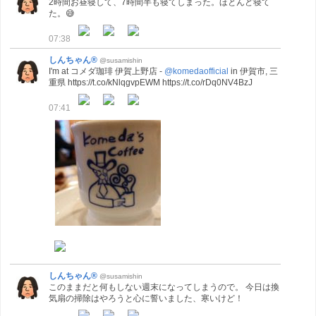
2時間お昼寝して、7時間半も寝てしまった。ほとんど寝て
た。😅
07:38
しんちゃん®
@susamishin
I'm at コメダ珈琲 伊賀上野店 -
@komedaofficial
in 伊賀市, 三
重県 https://t.co/kNlqgvpEWM https://t.co/rDq0NV4BzJ
07:41
しんちゃん®
@susamishin
このままだと何もしない週末になってしまうので。 今日は換
気扇の掃除はやろうと心に誓いました、寒いけど！