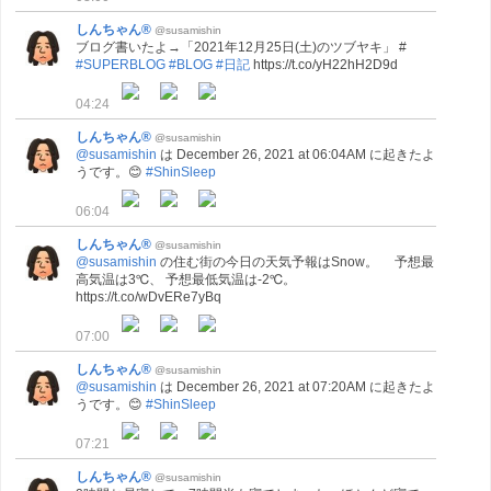
しんちゃん®
@susamishin
ブログ書いたよ→「2021年12月25日(土)のツブヤキ」 #
#SUPERBLOG
#BLOG
#日記
https://t.co/yH22hH2D9d
04:24
しんちゃん®
@susamishin
@susamishin
は December 26, 2021 at 06:04AM に起きたよ
うです。😊
#ShinSleep
06:04
しんちゃん®
@susamishin
@susamishin
の住む街の今日の天気予報はSnow。 予想最
高気温は3℃、 予想最低気温は-2℃。
https://t.co/wDvERe7yBq
07:00
しんちゃん®
@susamishin
@susamishin
は December 26, 2021 at 07:20AM に起きたよ
うです。😊
#ShinSleep
07:21
しんちゃん®
@susamishin