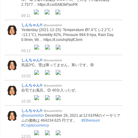
2.7577… https://t.co/0AB3kPaoPK
09:11
しんちゃん®
@susamishin
Yesterday (2021-12-25): Temperature Ø7.4°C (↓2.2°C /
↑13.1°C), Humidity 82%, Pressure 994.9 hpa, Rain Day
0.9mm, Wi… https://t.co/uhqNqfCbrm
09:12
しんちゃん®
@susamishin
気温3℃。雪は降ってません。寒いです。😰
10:02
しんちゃん®
@susamishin
自宅でお風呂。😊 40分入ったぜ。
10:30
しんちゃん®
@susamishin
@susamishin
December 26, 2021 at 12:01PMのイーサリア
ムの価格は 464234.625 円です。
#Ethereum
#Cryptocurrency
12:01