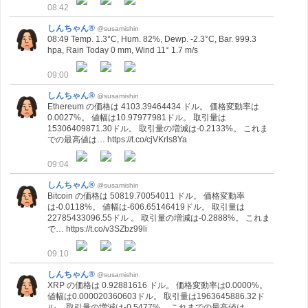
08:42
しんちゃん®
@susamishin
08:49 Temp. 1.3°C, Hum. 82%, Dewp. -2.3°C, Bar. 999.3
hpa, Rain Today 0 mm, Wind 11° 1.7 m/s
09:00
しんちゃん®
@susamishin
Ethereum の価格は 4103.39464434 ドル。 価格変動率は
0.0027%。 値幅は10.97977981ドル。 取引量は
15306409871.30ドル。 取引量の増減は-0.2133%。 これま
での最高値は… https://t.co/cjVKrls8Ya
09:04
しんちゃん®
@susamishin
Bitcoin の価格は 50819.70054011 ドル。 価格変動率
は-0.0118%。 値幅は-606.65146419ドル。 取引量は
22785433096.55ドル 。 取引量の増減は-0.2888%。 これま
で… https://t.co/v3SZbz99li
09:10
しんちゃん®
@susamishin
XRP の価格は 0.92881616 ドル。 価格変動率は0.0000%。
値幅は0.000020360603ドル。 取引量は1963645886.32ド
ル。 取引量の増減は-0.5477%。 これまでの最高値は