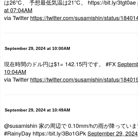
は26℃、 予想最低気温は21℃。 https://bit.ly/3tgt0ae
at 07:04AM
via Twitter
https://twitter.com/susamishin/status/184
September 29, 2024 at 10:00AM
現在時間のドル円は$1= 142.15円です。 #FX
Septemb
10:04AM
via Twitter
https://twitter.com/susamishin/status/184
September 29, 2024 at 10:49AM
@susamishin 家の周辺で 0.10mm/hの雨が降っています
#RainyDay https://bit.ly/3Bo1GPk
September 29, 2024