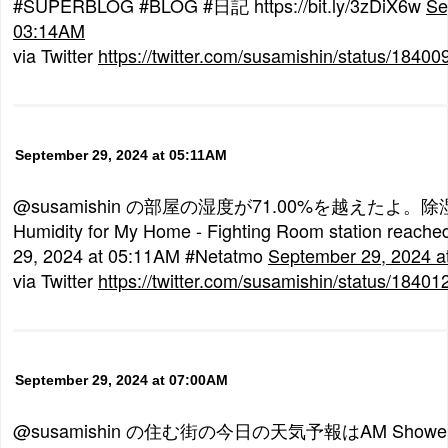
#SUPERBLOG #BLOG #日記 https://bit.ly/3zDiX6w
Se
03:14AM
via Twitter
https://twitter.com/susamishin/status/184
September 29, 2024 at 05:11AM
@susamishin の部屋の湿度が71.00%を越えたよ
Humidity for My Home - Fighting Room station reach
29, 2024 at 05:11AM #Netatmo
September 29, 2024 a
via Twitter
https://twitter.com/susamishin/status/184
September 29, 2024 at 07:00AM
@susamishin の住む街の今日の天気予報はAM Sho