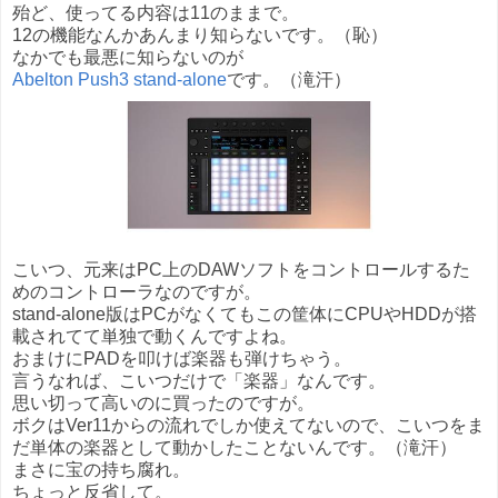
殆ど、使ってる内容は11のままで。
12の機能なんかあんまり知らないです。（恥）
なかでも最悪に知らないのが
Abelton Push3 stand-alone
です。（滝汗）
こいつ、元来はPC上のDAWソフトをコントロールするた
めのコントローラなのですが。
stand-alone版はPCがなくてもこの筐体にCPUやHDDが搭
載されてて単独で動くんですよね。
おまけにPADを叩けば楽器も弾けちゃう。
言うなれば、こいつだけで「楽器」なんです。
思い切って高いのに買ったのですが。
ボクはVer11からの流れでしか使えてないので、こいつをま
だ単体の楽器として動かしたことないんです。（滝汗）
まさに宝の持ち腐れ。
ちょっと反省して。