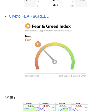
Crypto FEAR&GREED
『所感』