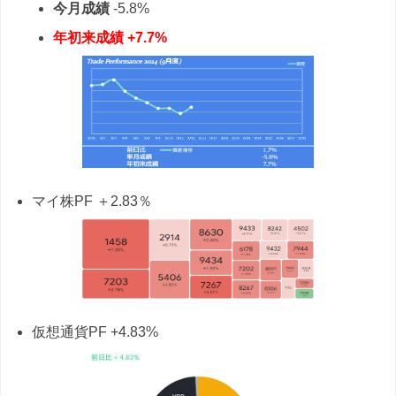
今月成績
-5.8%
年初来成績
+7.7%
マイ株PF ＋2.83％
仮想通貨PF +4.83%