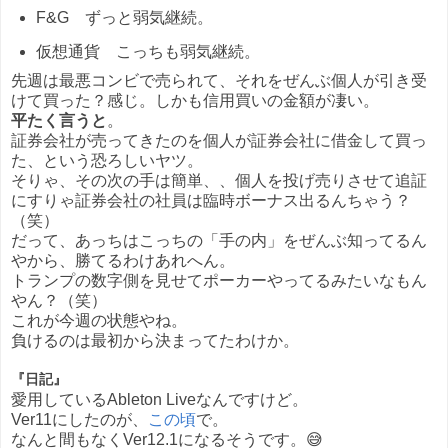
F&G ずっと弱気継続。
仮想通貨 こっちも弱気継続。
先週は最悪コンビで売られて、それをぜんぶ個人が引き受
けて買った？感じ。しかも信用買いの金額が凄い。
平たく言うと
。
証券会社が売ってきたのを個人が証券会社に借金して買っ
た、という恐ろしいヤツ。
そりゃ、その次の手は簡単、、個人を投げ売りさせて追証
にすりゃ証券会社の社員は臨時ボーナス出るんちゃう？
（笑）
だって、あっちはこっちの「手の内」をぜんぶ知ってるん
やから、勝てるわけあれへん。
トランプの数字側を見せてポーカーやってるみたいなもん
やん？（笑）
これが今週の状態やね。
負けるのは最初から決まってたわけか。
『日記』
愛用しているAbleton Liveなんですけど。
Ver11にしたのが、
この頃
で。
なんと間もなくVer12.1になるそうです。😅