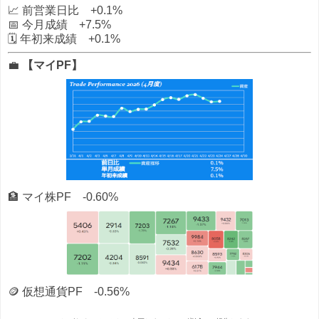
📈 前営業日比 +0.1%
📅 今月成績 +7.5%
🗓️ 年初来成績 +0.1%
💼
【マイPF】
🏦 マイ株PF -0.60%
🪙 仮想通貨PF -0.56%