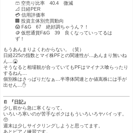
🩳 空売り比率 40.4 微減
📐 日経PER
💳 信用評価率
🏢 投資主体別売買動向
😱 F&G 67 絶好調ちゃうん？！
🪙 仮想通貨F&G 39 良くなっていってるは
ず！
もうあんまりよくわからない。（笑）
日経225の指数とマイ株PFとの関連性が…あんまり無いね
ん…🤮
そうなると相場観が合っていてもPFはマイナス喰らったり
するねん…
個別株はさっぱりだなぁ…半導体関連とか値嵩株には手が
出せん…✋
📔
『日記』
少し前から急に寒くなって。
いろいろ寒いのが苦手なボクはもういろいろヤバイっす。
🥺
週末は少しサイクリングしようと思ってます。
あとピアノ練習です。