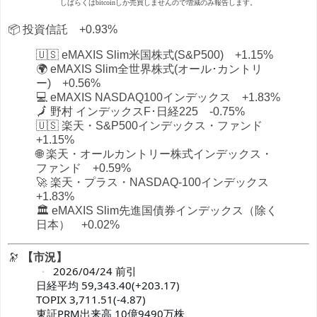
しばらくはbitcoinしか売買しませんので増減のみ報告します。
📦 投資信託 +0.93%
🇺🇸 eMAXIS Slim米国株式(S&P500) +1.15%
🌍 eMAXIS Slim全世界株式(オール･カントリ
ー) +0.56%
💻 eMAXIS NASDAQ100インデックス +1.83%
🗾 野村 インデックスF･日経225 -0.75%
🇺🇸 楽天・S&P500インデックス・ファンド
+1.15%
🌐 楽天・オールカントリー株式インデックス・
ファンド +0.59%
🚀 楽天・プラス・NASDAQ-100インデックス
+1.83%
🏛️ eMAXIS Slim先進国債券インデックス（除く
日本） +0.02%
🔭
【市況】
 2026/04/24 前引

日経平均 59,343.40(+203.17)

TOPIX 3,711.51(-4.87)

東証PRM出来高 10億9490万株
