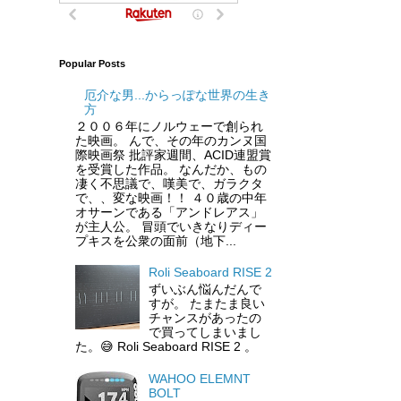
Popular Posts
厄介な男...からっぽな世界の生き
方
２００６年にノルウェーで創られ
た映画。 んで、その年のカンヌ国
際映画祭 批評家週間、ACID連盟賞
を受賞した作品。 なんだか、もの
凄く不思議で、嘆美で、ガラクタ
で、、変な映画！！ ４０歳の中年
オサーンである「アンドレアス」
が主人公。 冒頭でいきなりディー
プキスを公衆の面前（地下...
Roli Seaboard RISE 2
ずいぶん悩んだんで
すが。 たまたま良い
チャンスがあったの
で買ってしまいまし
た。😅 Roli Seaboard RISE 2 。
WAHOO ELEMNT
BOLT