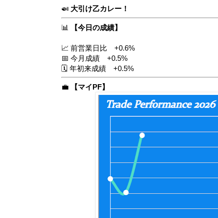
🍛
大引け乙カレー！
📊
【今日の成績】
📈 前営業日比 +0.6%
📅 今月成績 +0.5%
🗓️ 年初来成績 +0.5%
💼
【マイPF】