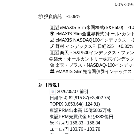
しばらくはbi
📦 投資信託 -1.08%
🇺🇸 eMAXIS Slim米国株式(S&P500) -1.
🌍 eMAXIS Slim全世界株式(オール･カント
💻 eMAXIS NASDAQ100インデックス -1
🗾 野村 インデックスF･日経225 +0.39%
🇺🇸 楽天・S&P500インデックス・ファンド
🌐 楽天・オールカントリー株式インデックス
🚀 楽天・プラス・NASDAQ-100インデック
🏛️ eMAXIS Slim先進国債券インデック
🔭
【市況】
 2026/05/07 前引

日経平均 62,915.87(+3,402.75)

TOPIX 3,853.64(+124.91)

東証PRM出来高 15億5803万株

東証PRM売買代金 5兆4382億円

米ドル/円 156.33 - 156.34

ユーロ/円 183.76 - 183.78
