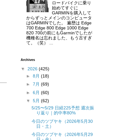
ロードバイクに乗り
始めてすぐに
GARMINを購入して
からずっとメインのコンピュータ
はGARMINでした。 遍歴は Edge
700 Edge 800 Edge 1000 Edge
820 700の前にもGarminでしたが
機種名は忘れました、もう古すぎ
て。（笑） ...
Archives
▼
2026
(425)
►
8月
(18)
►
7月
(69)
►
6月
(60)
▼
5月
(62)
5/25〜5/29 日経225予想 週次振
り返り｜的中率80%
今日のツブヤキ（2026年5月30
日・土）
今日のツブヤキ（2026年5月29
日・金）