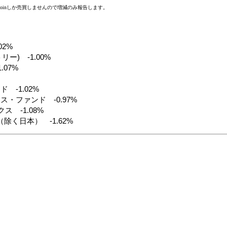
tcoinしか売買しませんので増減のみ報告します。
02%
リー) -1.00%
.07%
 -1.02%
・ファンド -0.97%
ス -1.08%
ス（除く日本） -1.62%