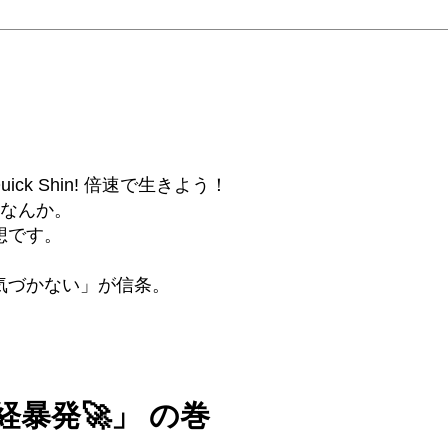
6β) Quick Shin! 倍速で生きよう！
話なんか。
想です。
気づかない」が信条。
暴発🚀」 の巻