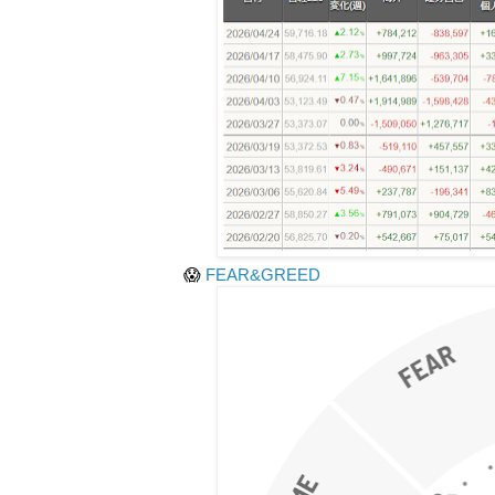
😱
FEAR&GREED