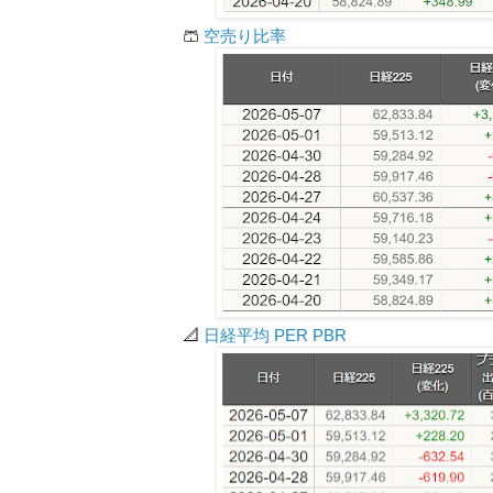
🩳
空売り比率
📐
日経平均 PER PBR