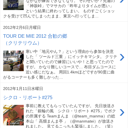
なかなか練習できなくなり。 そのせいか？先週の
「神坂峠」でマサカの「昨年よりタイムが悪い」
という結果に終わってしまい。 ものすごくショッ
クを受けて凹んでしまったまま、東京へ行ってしま...
2012年2月6日月曜日
TOUR DE MIE 2012 合歓の郷
（クリテリウム）
›
寒い中「地元やん？」という理由から参加を決意
した「 ツールド三重 」にイッテキマシタ。 クリテ
と聞いていたので練習にいいや！と思ってたので
すが。 かなり難しいコースで… 布目ダムコースに
近い感じだなぁ。 周回1.4kmほどですが90度に曲
がるコーナーも多く難しかった…
2012年1月11日水曜日
シクロ・リポート#275
›
事前に教えてもらっていたんですが。 先日放送さ
れた「銀輪の風 シクロ・リポート #275」でボク
の所属する Teamまんま （@team_manma）の総
本山「 高畑まんま亭 」（@manmatei）が放送さ
れました。 見てるこっちも緊張しました。（笑）