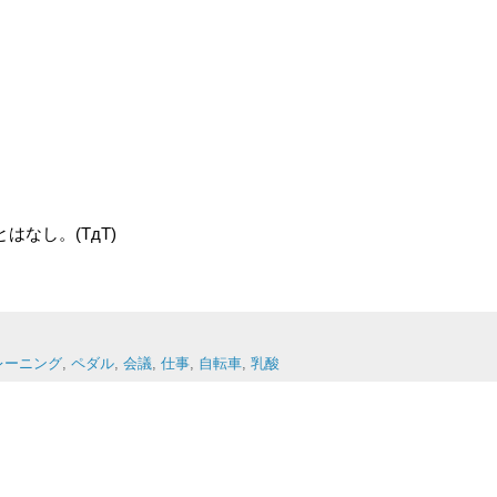
。
なし。(TдT)
レーニング
,
ペダル
,
会議
,
仕事
,
自転車
,
乳酸