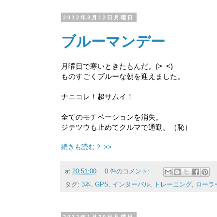
2012年3月12日月曜日
ブルーマンデー
月曜日で寒いときたもんだ。(>_<)
ものすごくブルーな朝を迎えました。
ナニコレ！超サムイ！
全てのモチベーションを消失。
ジテツウも止めてクルマで通勤。（恥）
続きも読む？ >>
at
20:51:00
0 件のコメント:
タグ:
3本
,
GPS
,
インターバル
,
トレーニング
,
ローラ