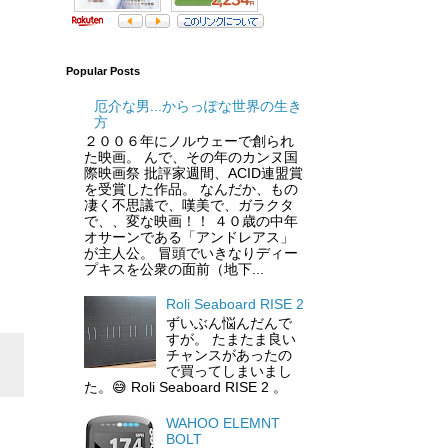
Popular Posts
厄介な男...からっぽな世界の生き
方
２００６年にノルウェーで創られ
た映画。 んで、その年のカンヌ国
際映画祭 批評家週間、ACID連盟賞
を受賞した作品。 なんだか、もの
凄く不思議で、嘆美で、ガラクタ
で、、変な映画！！ ４０歳の中年
オサーンである「アンドレアス」
が主人公。 冒頭でいきなりディー
プキスを公衆の面前（地下...
Roli Seaboard RISE 2
ずいぶん悩んだんで
すが。 たまたま良い
チャンスがあったの
で買ってしまいまし
た。😅 Roli Seaboard RISE 2 。
WAHOO ELEMNT
BOLT