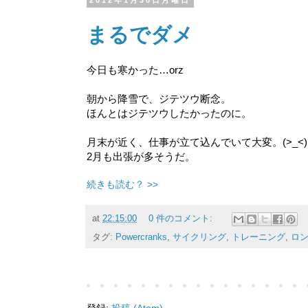
2012年1月30日月曜日
まるでダメ
今日も寒かった…orz
朝から降雪で、ジテツウ断念。
ほんとはジテツウしたかったのに。
月末が近く、仕事が立て込んでいて大変。(>_<)
2月も出張が多そうだ。
続きも読む？ >>
at
22:15:00
0 件のコメント:
タグ:
Powercranks
,
サイクリング
,
トレーニング
,
ロ