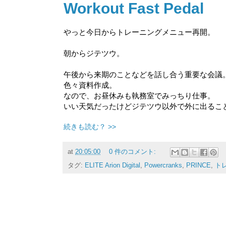
Workout Fast Pedal
やっと今日からトレーニングメニュー再開。
朝からジテツウ。
午後から来期のことなどを話し合う重要な会議
色々資料作成。
なので、お昼休みも執務室でみっちり仕事。
いい天気だったけどジテツウ以外で外に出ることは
続きも読む？ >>
at
20:05:00
0 件のコメント:
タグ:
ELITE Arion Digital
,
Powercranks
,
PRINCE
,
ト