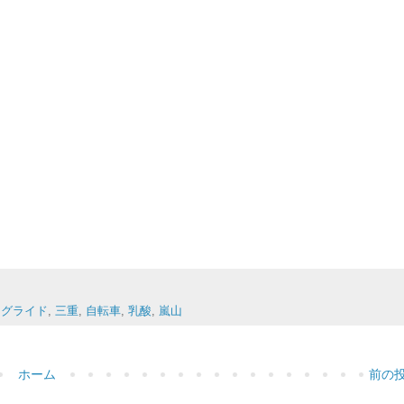
ングライド
,
三重
,
自転車
,
乳酸
,
嵐山
ホーム
前の