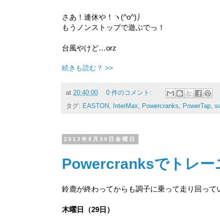
さあ！連休や！ヽ(^o^)丿
もうノンストップで遊ぶでっ！
台風やけど…orz
続きも読む？ >>
at
20:40:00
0 件のコメント:
タグ:
EASTON
,
InterMax
,
Powercranks
,
PowerTap
,
s
2013年8月30日金曜日
Powercranksでト
鈴鹿が終わってからも調子に乗って走り回って
木曜日（29日）