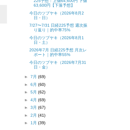
225予想：上値64,600円 下値
63,600円【下落予想】
今日のツブヤキ（2026年8月2
日・日）
7/27〜7/31 日経225予想 週次振
り返り｜的中率75%
今日のツブヤキ（2026年8月1
日・土）
2026年7月 日経225予想 月次レ
ポート｜的中率55%
今日のツブヤキ（2026年7月31
日・金）
►
7月
(69)
►
6月
(60)
►
5月
(62)
►
4月
(69)
►
3月
(67)
►
2月
(41)
►
1月
(39)