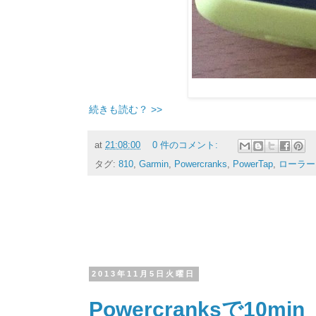
続きも読む？ >>
at
21:08:00
0 件のコメント:
タグ:
810
,
Garmin
,
Powercranks
,
PowerTap
,
ローラー
2013年11月5日火曜日
Powercranksで10min