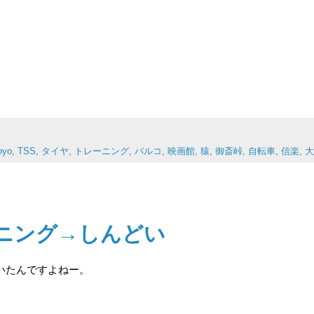
oyo
,
TSS
,
タイヤ
,
トレーニング
,
パルコ
,
映画館
,
猿
,
御斎峠
,
自転車
,
信楽
,
大
レーニング→しんどい
いたんですよねー。