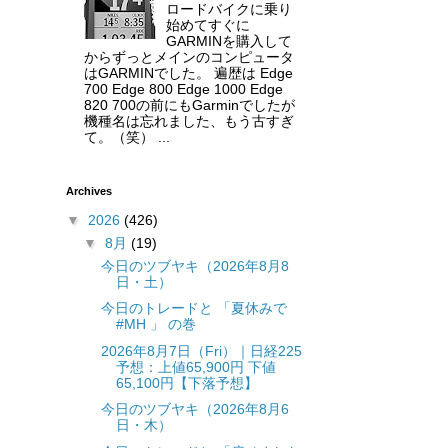
ロードバイクに乗り
始めてすぐに
GARMINを購入して
からずっとメインのコンピュータ
はGARMINでした。 遍歴は Edge
700 Edge 800 Edge 1000 Edge
820 700の前にもGarminでしたが
機種名は忘れました、もう古すぎ
て。（笑） ...
Archives
▼
2026
(426)
▼
8月
(19)
今日のツブヤキ（2026年8月8
日・土）
今日のトレードと 「夏休みで
#MH 」 の巻
2026年8月7日（Fri）｜日経225
予想：上値65,900円 下値
65,100円【下落予想】
今日のツブヤキ（2026年8月6
日・木）