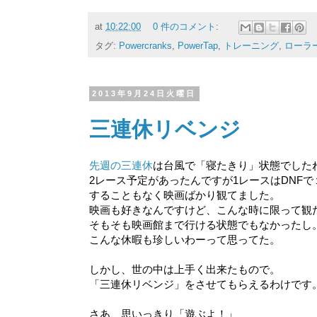
at
10:22:00
0 件のコメント:
タグ:
Powercranks
,
PowerTap
,
トレーニング
,
ローラ
2013年9月24日火曜日
三連休リベンジ
先週の三連休
は台風で「寝たきり」状態でしたね。
2レース予定があったんですが1レースはDNF
することもなく映画ばかり観てました。
映画も好きなんですけど、こんな時に限って観
そもそも映画館まで行ける状態でもなかったし
こんな休暇も珍しいわーって思ってた。
しかし、世の中は上手く出来たもので。
「三連休リベンジ」をさせてもらえるわけです。ヽ
さあ、思いっきり「遊ぶよ！」