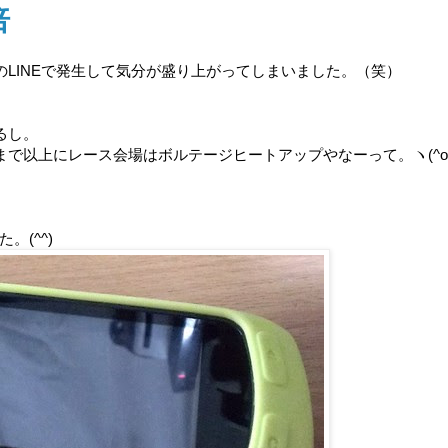
倍
LINEで発生して気分が盛り上がってしまいました。（笑）
るし。
で以上にレース会場はボルテージヒートアップやなーって。ヽ(^o^
。(^^)