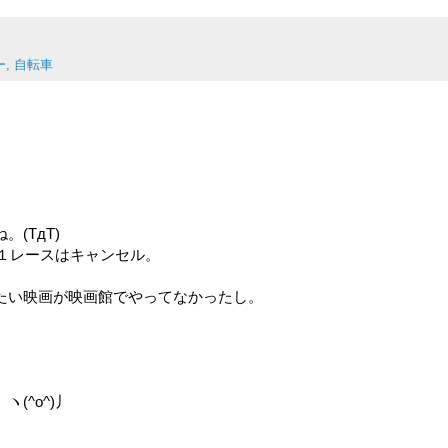
ー
,
自転車
(TдT)
で１レースはキャンセル。
たい映画が映画館でやってなかったし。
。
(^o^)丿