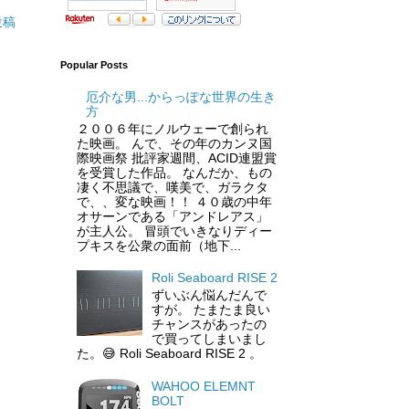
投稿
Popular Posts
厄介な男...からっぽな世界の生き
方
２００６年にノルウェーで創られ
た映画。 んで、その年のカンヌ国
際映画祭 批評家週間、ACID連盟賞
を受賞した作品。 なんだか、もの
凄く不思議で、嘆美で、ガラクタ
で、、変な映画！！ ４０歳の中年
オサーンである「アンドレアス」
が主人公。 冒頭でいきなりディー
プキスを公衆の面前（地下...
Roli Seaboard RISE 2
ずいぶん悩んだんで
すが。 たまたま良い
チャンスがあったの
で買ってしまいまし
た。😅 Roli Seaboard RISE 2 。
WAHOO ELEMNT
BOLT