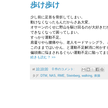
歩け歩け
少し前に足首を骨折してしまい。
動けなくなったもんだからさあ大変。
オサーンのくせに野山を駆け回るのが大好きだ
できなくなって困ってしまい。
すっかり運動不足。
肩凝りやら腰痛やら、老人モードマッシグラ。
このままではいかん、と運動不足解消に何かす
偏頭痛に悩まされるぐらい運動不足に陥ってま
続きも読む？ >>
at
10:19:00
0 件のコメント:
タグ:
DTM
,
NAS
,
RME
,
Steinberg
,
walking
,
体操