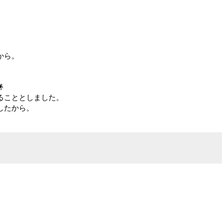
から。

ることとしました。
したから。