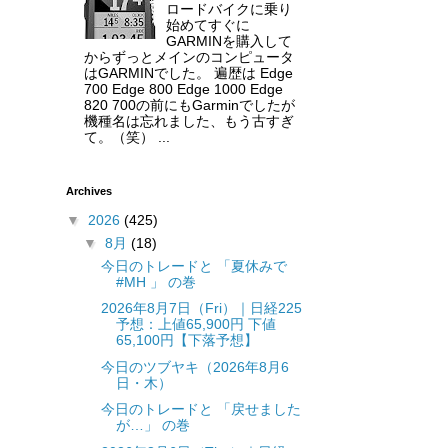
ロードバイクに乗り
始めてすぐに
GARMINを購入して
からずっとメインのコンピュータ
はGARMINでした。 遍歴は Edge
700 Edge 800 Edge 1000 Edge
820 700の前にもGarminでしたが
機種名は忘れました、もう古すぎ
て。（笑） ...
Archives
▼
2026
(425)
▼
8月
(18)
今日のトレードと 「夏休みで
#MH 」 の巻
2026年8月7日（Fri）｜日経225
予想：上値65,900円 下値
65,100円【下落予想】
今日のツブヤキ（2026年8月6
日・木）
今日のトレードと 「戻せました
が…」 の巻