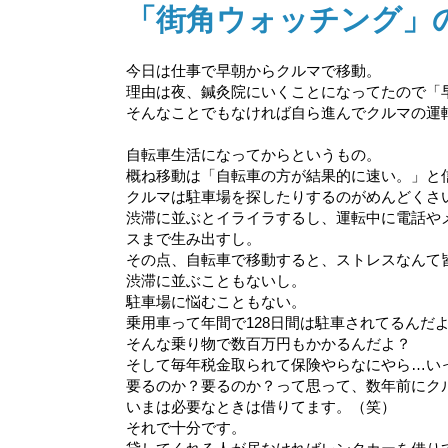
「街角ウォッチング」
今日は仕事で早朝からクルマで移動。
理由は夜、鍼灸院にいくことになってたので「
そんなことでもなければ自ら進んでクルマの運
自転車生活になってからというもの。
概ね移動は「自転車の方が結果的に速い。」と
クルマは駐車場を探したりするのがめんどくさ
渋滞に並ぶとイライラするし、運転中に電話や
スまで生み出すし。
その点、自転車で移動すると、ストレスなんて
渋滞に並ぶこともないし。
駐車場に悩むこともない。
乗用車って年間で128日間は駐車されてるんだよね
そんな乗り物で数百万円もかかるんだよ？
そして毎年税金取られて保険やらなにやら…い
要るのか？要るのか？って思って、数年前にク
いまは必要なときは借りてます。（笑）
それで十分です。