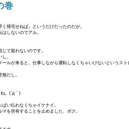
の巻
早く帰宅せねば」というだけだったのだが。
転はしないのでアル。
信じて疑わないのです。
いし。
メールが来ると、仕事しながら運転しなくちゃいけないというスト
皆無だし。
。(´д｀)
っぱい払わなくちゃイケナイ。
ルマを所有することを止めました、ボク。