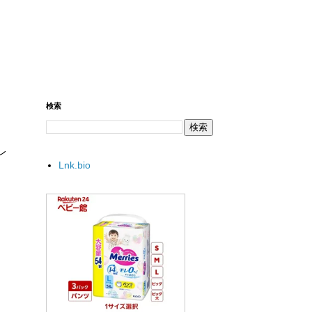
検索
レ
Lnk.bio