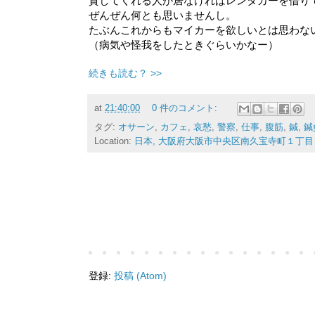
貸してくれる人が居なければレンタカーを借り
ぜんぜん何とも思いませんし。
たぶんこれからもマイカーを欲しいとは思わな
（病気や怪我をしたときぐらいかなー）
続きも読む？ >>
at
21:40:00
0 件のコメント:
タグ:
オサーン
,
カフェ
,
哀愁
,
警察
,
仕事
,
腹筋
,
鍼
,
鍼
Location:
日本, 大阪府大阪市中央区南久宝寺町１丁目
登録:
投稿 (Atom)