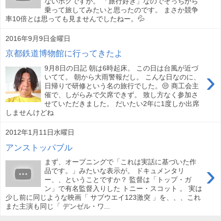
ないボクですが。 「旅行好き」なのでそっちから
乗って旅してみたいと思ったのです。 まさか競争
率10倍とは思っても見ませんでしたねー。💦
2016年9月9日金曜日
京都鉄道博物館に行ってきたよ
9月8日の日記 朝は6時起床。 この日は台風が近づ
›
いてて。 朝から大雨警報だし。 こんな日なのに、
日帰りで研修という名の旅行でした。😒 商工会主
催で、しがらみで欠席できず。 致し方なく参加さ
せていただきました。 だいたい2年に1度しか出席
しませんけどね
2012年1月11日水曜日
アンストッパブル
まず、オープニングで「これは実話に基づいた作
›
品です。」みたいな表示が。 ドキュメンタリ
ー、、ということですか？ 監督は「トップ・ガ
ン」で有名監督入りした トニー・スコット 。 実は
少し前に同じような映画「 サブウエイ123激突 」を、、、これ
また主演も同じ「 デンゼル・ワ...