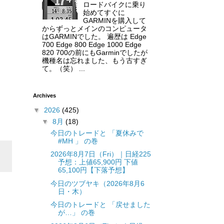
ロードバイクに乗り
始めてすぐに
GARMINを購入して
からずっとメインのコンピュータ
はGARMINでした。 遍歴は Edge
700 Edge 800 Edge 1000 Edge
820 700の前にもGarminでしたが
機種名は忘れました、もう古すぎ
て。（笑） ...
Archives
▼
2026
(425)
▼
8月
(18)
今日のトレードと 「夏休みで
#MH 」 の巻
2026年8月7日（Fri）｜日経225
予想：上値65,900円 下値
65,100円【下落予想】
今日のツブヤキ（2026年8月6
日・木）
今日のトレードと 「戻せました
が…」 の巻