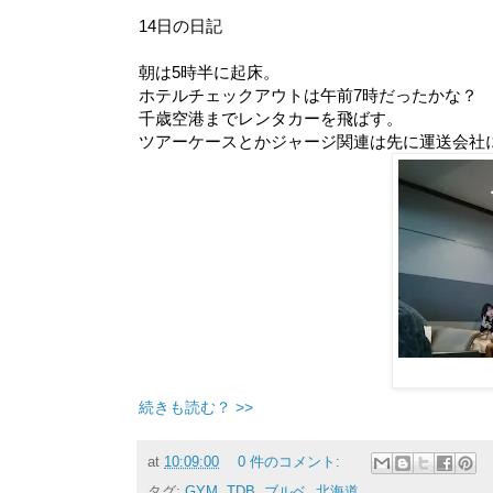
14日の日記
朝は5時半に起床。
ホテルチェックアウトは午前7時だったかな？
千歳空港までレンタカーを飛ばす。
ツアーケースとかジャージ関連は先に運送会社
続きも読む？ >>
at
10:09:00
0 件のコメント:
タグ:
GYM
,
TDB
,
ブルベ
,
北海道