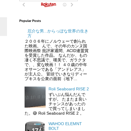
Popular Posts
厄介な男...からっぽな世界の生き
方
２００６年にノルウェーで創られ
た映画。 んで、その年のカンヌ国
際映画祭 批評家週間、ACID連盟賞
を受賞した作品。 なんだか、もの
凄く不思議で、嘆美で、ガラクタ
で、、変な映画！！ ４０歳の中年
オサーンである「アンドレアス」
が主人公。 冒頭でいきなりディー
プキスを公衆の面前（地下...
Roli Seaboard RISE 2
ずいぶん悩んだんで
すが。 たまたま良い
チャンスがあったの
で買ってしまいまし
た。😅 Roli Seaboard RISE 2 。
WAHOO ELEMNT
BOLT