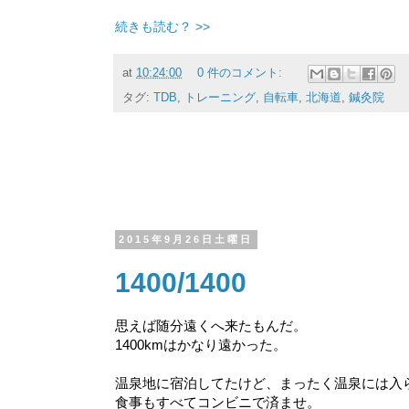
続きも読む？ >>
at
10:24:00
0 件のコメント:
タグ:
TDB
,
トレーニング
,
自転車
,
北海道
,
鍼灸院
2015年9月26日土曜日
1400/1400
思えば随分遠くへ来たもんだ。
1400kmはかなり遠かった。
温泉地に宿泊してたけど、まったく温泉には入
食事もすべてコンビニで済ませ。