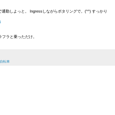
しよっと。 Ingressしながらポタリングで。(^^) すっかり
4
ラフラと乗っただけ。
自転車