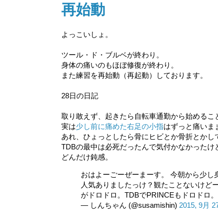
再始動
よっこいしょ。
ツール・ド・ブルベが終わり。
身体の痛いのもほぼ修復が終わり。
また練習を再始動（再起動）しております。
28日の日記
取り敢えず、起きたら自転車通勤から始めるこ
実は
少し前に痛めた右足の小指
はずっと痛いま
あれ、ひょっとしたら骨にヒビとか骨折とかし
TDBの最中は必死だったんで気付かなかったけ
どんだけ鈍感。
おはよーごーぜーまーす。 今朝から少し
人気ありましたっけ？観たことないけどーと
がドロドロ。TDBでPRINCEもドロド
— しんちゃん (@susamishin)
2015, 9月 2