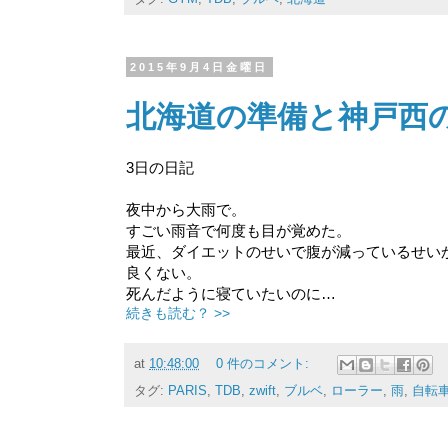
2015年9月4日金曜日
北海道の準備と神戸西
3日の日記
夜中から大雨で。
すごい雨音で何度も目が覚めた。
最近、ダイエットのせいで腹が減っているせい
良くない。
死んだように寝ていたいのに…
続きも読む？ >>
at
10:48:00
0 件のコメント:
タグ:
PARIS
,
TDB
,
zwift
,
ブルベ
,
ローラー
,
雨
,
自転