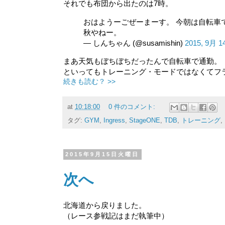
それでも布団から出たのは7時。
おはようーごぜーまーす。 今朝は自転車で通勤
秋やねー。
— しんちゃん (@susamishin)
2015, 9月 1
まあ天気もぼちぼちだったんで自転車で通勤。
といってもトレーニング・モードではなくてフ
続きも読む？ >>
at
10:18:00
0 件のコメント:
タグ:
GYM
,
Ingress
,
StageONE
,
TDB
,
トレーニング
,
2015年9月15日火曜日
次へ
北海道から戻りました。
（レース参戦記はまだ執筆中）