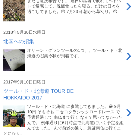
›
またも近況報告です。 連日の猛暑で疲れてヘトヘ
トで帰宅して、晩飯食ったら寝る、だけの日々を
過ごしてました。😖 7月23日 朝から草刈り。😞
2018年5月30日水曜日
北国への招集
›
オサーン・グランツールの1つ、、ツール・ド・北
海道の召集令状が到着です。
2017年9月10日日曜日
ツール・ド・北海道 TOUR DE
HOKKAIDO 2017
›
ツール・ド・北海道 に参戦してきました。😀 9月
10日 そもそも ニセコクラシックロードレース で
予選通過して 南仏まで行く なんて思ってなかった
んで。 例年通りに6月時点で北海道にいく予定を組
んでました。 んで前述の通り、急遽南仏に行くこ
とになり。 ...