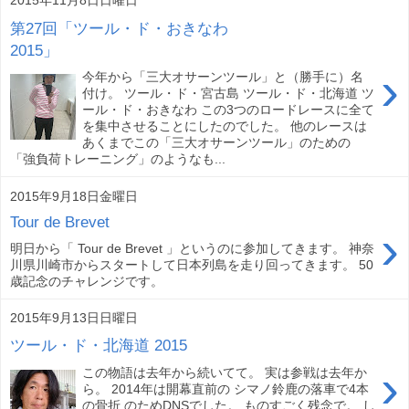
2015年11月8日日曜日
第27回「ツール・ド・おきなわ
2015」
›
今年から「三大オサーンツール」と（勝手に）名
付け。 ツール・ド・宮古島 ツール・ド・北海道 ツ
ール・ド・おきなわ この3つのロードレースに全て
を集中させることにしたのでした。 他のレースは
あくまでこの「三大オサーンツール」のための
「強負荷トレーニング」のようなも...
2015年9月18日金曜日
Tour de Brevet
›
明日から「 Tour de Brevet 」というのに参加してきます。 神奈
川県川崎市からスタートして日本列島を走り回ってきます。 50
歳記念のチャレンジです。
2015年9月13日日曜日
ツール・ド・北海道 2015
›
この物語は去年から続いてて。 実は参戦は去年か
ら。 2014年は開幕直前の シマノ鈴鹿の落車で4本
の骨折 のためDNSでした。 ものすごく残念で。 し