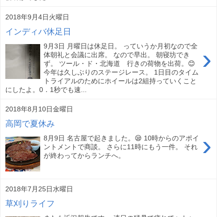
2018年9月4日火曜日
インディバ休足日
9月3日 月曜日は休足日。 っていうか月初なので全
›
体朝礼と会議に出席。 なので早出。 朝寝坊でき
ず。 ツール・ド・北海道 行きの荷物を出荷。😊
今年は久しぶりのステージレース。 1日目のタイム
トライアルのためにホイールは2組持っていくこと
にしたよ。0．1秒でも速...
2018年8月10日金曜日
高岡で夏休み
›
8月9日 名古屋で起きました。😪 10時からのアポイ
ントメントで商談。 さらに11時にもう一件。 それ
が終わってからランチへ。
2018年7月25日水曜日
草刈りライフ