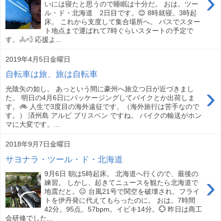
›
いには寝たと思うので睡眠は十分だ。 おは。ツー
ル・ド・北海道 2日目です。😊 8時就寝。3時起
床。 これから支度して集合場所へ。 バスでスター
ト地点まで運ばれて7時ぐらいスタートの予定で
す。🚴💨 応援よ...
2019年4月5日金曜日
自転車は旅、旅は自転車
›
光陰矢の如し。 あっという間に豪州へ旅立つ日が近づきまし
た。 明日の4月6日にパッケージングしてバイクとか出荷しま
す。🚲 人生で3度目の海外遠征です。（海外旅行は苦手なので
す。） 済州島 アルビ ブリスベン ですね。 バイクの輸送がホン
マに大変です。...
2018年9月7日金曜日
サヨナラ・ツール・ド・北海道
9月6日 朝は5時起床。 北海道へ行くので、最後の
›
練習。 しかし、起きてニュースを観たら北海道で
地震だと。😑 台風21号で関空を破壊され、フライ
トを伊丹発に代えてもらったのに。 おは。7時間
42分。95点。57bpm。イビキ14分。💮 昨日は商工
会研修でした...