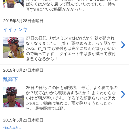
ばらくはかなり腐って凹んでいたのでした。 持ち
直すのにだいぶ時間がかかった。
2015年8月28日金曜日
イイテンキ
›
27日の日記 リポスミン のおかげか？ 朝が起きれ
なくなりました。（笑） 薬やめろよ、って話です
かね。(*_*) でも寝付きは完全に飲んだほうがいい
ので頼ってます。 ダイエット中は腹が減って寝付
き悪くなるから！
2015年8月27日木曜日
乱高下
›
26日の日記 この日も朝寝坊。 最近、よく寝てるの
か？寝てないから朝寝坊するのか？ よくわからな
いけど朝が辛いです。 そろそろ頑張らないとアカ
ンのに… 朝練は短めに。雨が降りそうだったか
ら。 最短距離で出勤。
2015年5月21日木曜日
御斎峠へ