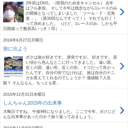
2年前はDNS。（怪我のため全キャンセル） 去年
›
はフル参加。 そして今年は残念ながら1レースのみ
の開催となってしまいました「 ツール・ド・北海
道 」。（第30回なんですって！） それでも行く！
って決めました。 （けど、1レースのみ、しかも平
日開催って敷居高いっす！😣）...
2016年6月27日月曜日
旅に出よう
ボクは旅が好きです。 唐突ですが。 好きです。 若
›
い頃から色んなとこに行ってきました。 遠い国、
近くの国、遠い街、近くの街。 ドコだって良かっ
たんです、自分の街でなければ。 旅は自分のナニ
カを変えてくれるのでしょうか？ 価値観？人生
観？ そんなもん、ちっとも変...
2015年12月31日木曜日
›
しんちゃん2015年の出来事
大晦日ですね。 午後9時になりました。 ここで今年、ボクにど
んな出来事があったのか？振り返ってみましょう。