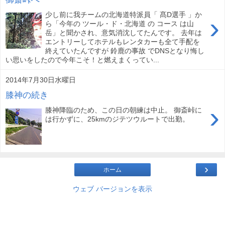
少し前に我チームの北海道特派員「 髙D選手 」か
›
ら「今年の ツール・ド・北海道 の コース は山
岳」と聞かされ、意気消沈してたんです。 去年は
エントリーしてホテルもレンタカーも全て手配を
終えていたんですが 鈴鹿の事故 でDNSとなり悔し
い思いをしたので今年こそ！と燃えまくってい...
2014年7月30日水曜日
膝神の続き
›
膝神降臨のため、この日の朝練は中止。 御斎峠に
は行かずに、25kmのジテツウルートで出勤。
›
ホーム
ウェブ バージョンを表示