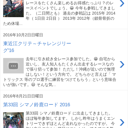
›
レースをたくさん楽しめるお得感たっぷり？のレ
ースイベントでしょう。😀 今年も参戦してきまし
た。（二日間とも） 過去の参戦記は 2015年 2014
年（ 1日目 2日目 ） 2013年 2012年（鎖骨骨折の
ため休場...
2016年10月2日日曜日
東近江クリテ～チャレンジリー
グ'16
›
去年に引き続き全レース参加でした。😁 自宅から
近いし、友人知人もたくさん出走するレースなの
で張り切って参加！ ただし！沖縄が近いので無理
はしない！という方向で。 どちらかと言えば「 マ
トリックス 等のプロ選手に練習をつけてもらう」という意味合
いが強いです。😃 そんな気...
2016年8月21日日曜日
第33回 シマノ鈴鹿ロード 2016
第33回 シマノ鈴鹿ロード に出走してきました。
›
ほぼ毎年参加してます。 しかし昨年はうまくエン
トリーできずほとんど走れなかったのですが。 今