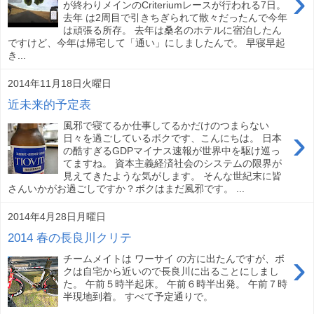
›
が終わりメインのCriteriumレースが行われる7日。
去年 は2周目で引きちぎられて散々だったんで今年
は頑張る所存。 去年は桑名のホテルに宿泊したん
ですけど、今年は帰宅して「通い」にしましたんで。 早寝早起
き...
2014年11月18日火曜日
近未来的予定表
風邪で寝てるか仕事してるかだけのつまらない
›
日々を過ごしているボクです、こんにちは。 日本
の酷すぎるGDPマイナス速報が世界中を駆け巡っ
てますね。 資本主義経済社会のシステムの限界が
見えてきたような気がします。 そんな世紀末に皆
さんいかがお過ごしですか？ボクはまだ風邪です。 ...
2014年4月28日月曜日
2014 春の長良川クリテ
›
チームメイトは ワーサイ の方に出たんですが、ボ
クは自宅から近いので長良川に出ることにしまし
た。 午前５時半起床。 午前６時半出発。 午前７時
半現地到着。 すべて予定通りで。