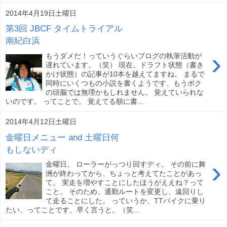
2014年4月19日土曜日
第3回 JBCF タイムトライアル
南紀白浜
›
もうダメだ！っていうぐらいブログの執筆活動が
遅れています。（笑） 現在、ドラフト状態（書き
かけ状態）の記事が10本を越えてますね。 まるで
同時にいくつもの小説を書くようです、もうボク
の頭脳では無理かもしれません。 覚えていられな
いのです。 ってことで。 覚えてる順に書...
2014年4月12日土曜日
金曜日メニュー and 土曜日何
もしないディ
›
金曜日。 ローラーがっつり回すディ。 その前に舞
洲が終わってから、ちょっと考えてたことがあっ
て。 実走を増やすことにしたほうがええね？って
こと。 そのため、通勤ルートを変更し、遠回りし
て走ることにした。 っていうか、TTバイクに乗り
たい、ってことです、早く言うと。（笑...