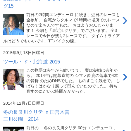
グ15
›
前日の2時間エンデューロ に続き、翌日のレースも
全参加。 自宅からクルマで1時間の場所でのレース
なので楽ちんですもの。 おはようおんじゃりま
す！ 今朝も「東近江クリテ」でございます。 全3
レースで今日が残り2レースです。 タイムトライア
ルはどうでもいいです、TTバイクの練...
2015年9月13日日曜日
ツール・ド・北海道 2015
›
この物語は去年から続いてて。 実は参戦は去年か
ら。 2014年は開幕直前の シマノ鈴鹿の落車で4本
の骨折 のためDNSでした。 ものすごく残念で。 し
ばらくはかなり腐って凹んでいたのでした。 持ち
直すのにだいぶ時間がかかった。
2014年12月7日日曜日
冬の長良川クリテ in 国営木曽
三川公園 2014
前日の「 冬の長良川クリテ 60分 エンデューロ 」