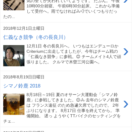
気の全てが失われていくようです。 たぶん。 午後
10時00分就寝。 午前6時30分起床。 これから準備
して受付へ。雨でなければ🚴💨でいくつもりだっ
たの...
2018年12月1日土曜日
仁義なき競争（冬の長良川）
›
12月1日 冬の長良川へ。 いつもはエンデューロか
Criteriumに出走してましたが、今年はチーム戦の
「仁義なき競争」に参戦。😊 チームメイト4人で頑
張りました。 クルマで木曽三河公園へ。
2018年8月19日日曜日
シマノ鈴鹿 2018
8月18日～19日 夏のオサーン大運動会「シマノ鈴
›
鹿」に参戦してきました。😊🚴 去年のシマノ鈴鹿
は フランス遠征 のため急遽欠席でしたので。 2年
ぶりになります。 8月17日 仕事を終えてから。 準
備開始。 遅っ ようやくTTバイクのセッティングを
チェ...