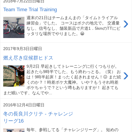
2018年7月22日日曜日
Team Time Trial Training
›
週末の21日はチームまんまの「タイムトライアル
練習会」でした。 コースはボクの地元で。 交通量
なし、信号なし、舗装新品で片道1．5kmのTTにピ
ッタリな場所でやりました。😀
2017年9月3日日曜日
燃え尽き症候群ヒドス
9月2日 早起きしてトレーニングに行くつもりが。
›
起きたら9時半でした、もう終わっとる。（笑） お
は！9時半起床！まったく起きれません！😖 まだ続
くのか？！時差ボケ大魔神。 いや？もうそれ時差
ボケちゃうで？という噂もありますが！ 起きても
まだ眠いです、なんでや...
2016年12月4日日曜日
冬の長良川クリテ - チャレンジ
リーグ16
毎年、参戦してる「チャレンジリーグ」。 短めの