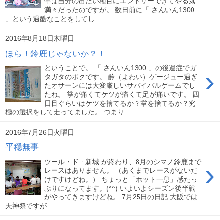
年は自分の出たい種目にエントリーできてやる気
満々だったのですが。 数日前に「 さんいん1300
」という過酷なことをしてし...
2016年8月18日木曜日
ほら！鈴鹿じゃないか？！
ということで。 「 さんいん1300 」の後遺症でガ
›
タガタのボクです。 齢（よわい）ゲージュー過ぎ
たオサーンには大変厳しいサバイバルゲームでし
たね。 掌が痛くてケツが痛くて足が痛いです。 四
日目ぐらいはケツを捨てるか？掌を捨てるか？究
極の選択をして走ってました。 つまり...
2016年7月26日火曜日
平穏無事
ツール・ド・新城 が終わり、8月のシマノ鈴鹿まで
›
レースはありません。 （あくまでレースがないだ
けですけどね。） ちょっと「ホット一息」感たっ
ぷりになってます。(^^) いよいよシーズン後半戦
がやってきますけどね。 7月25日の日記 大阪では
天神祭ですが...