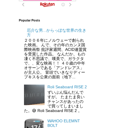
Popular Posts
厄介な男...からっぽな世界の生き
方
２００６年にノルウェーで創られ
た映画。 んで、その年のカンヌ国
際映画祭 批評家週間、ACID連盟賞
を受賞した作品。 なんだか、もの
凄く不思議で、嘆美で、ガラクタ
で、、変な映画！！ ４０歳の中年
オサーンである「アンドレアス」
が主人公。 冒頭でいきなりディー
プキスを公衆の面前（地下...
Roli Seaboard RISE 2
ずいぶん悩んだんで
すが。 たまたま良い
チャンスがあったの
で買ってしまいまし
た。😅 Roli Seaboard RISE 2 。
WAHOO ELEMNT
BOLT