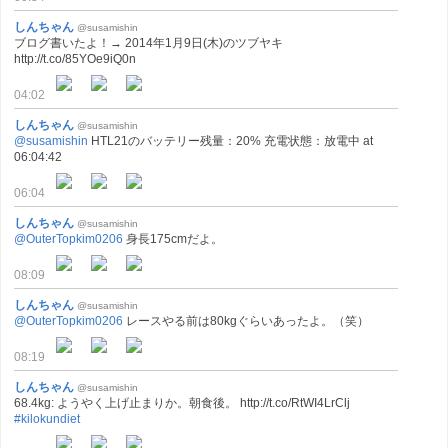
しんちゃん
@susamishin
ブログ書いたよ！→ 2014年1月9日(木)のツブヤキ
http://t.co/85YOe9iQ0n
04:02
しんちゃん
@susamishin
@susamishin
HTL21のバッテリー残量：20% 充電状態：放電中 at
06:04:42
06:04
しんちゃん
@susamishin
@OuterTopkim0206
身長175cmだよ。
08:09
しんちゃん
@susamishin
@OuterTopkim0206
レースやる前は80kgぐらいあったよ。（笑）
08:19
しんちゃん
@susamishin
68.4kg: ようやく上げ止まりか。朝食後。 http://t.co/RtWI4LrClj
#kilokundiet