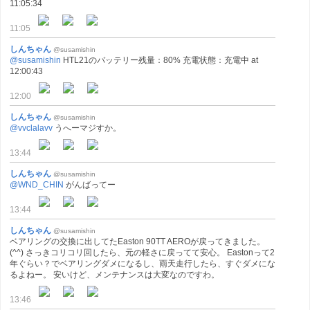
11:05:34
11:05
しんちゃん
@susamishin
@susamishin
HTL21のバッテリー残量：80% 充電状態：充電中 at
12:00:43
12:00
しんちゃん
@susamishin
@vvclalavv
うへーマジすか。
13:44
しんちゃん
@susamishin
@WND_CHIN
がんばってー
13:44
しんちゃん
@susamishin
ベアリングの交換に出してたEaston 90TT AEROが戻ってきました。
(^^) さっきコリコリ回したら、元の軽さに戻ってて安心。 Eastonって2
年ぐらい？でベアリングダメになるし、雨天走行したら、すぐダメにな
るよねー。 安いけど、メンテナンスは大変なのですわ。
13:46