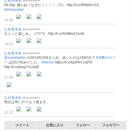
しんちゃん
@susamishin
68.2kg: 減らぬ！なぜだっ！！！（汗） http://t.co/RtWI4LrClj
#kilokundiet
18:59
しんちゃん
@susamishin
ちょっと楽しみ。ヽ(^o^)丿 http://t.co/GrMtwA11mb
19:02
しんちゃん
@susamishin
@susamishin
の2014/01/09まとめ。歩いたのは1682歩で
#消費カロリ
ー
は2017kcalでした。
#4terun
https://t.co/op4NCUqFhi
http://t.co/tuvgYx12wB
21:00
しんちゃん
@susamishin
明日は早いのでもう寝ます。
22:37
ツイート
お気に入り
フォロー
フォロワー