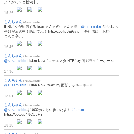
ようかな？と模索中。
15:26
しんちゃん
@susamishin
[PR]ボクが所属するTeamまんまの「まんま亭」
@manmatei
のPodcast
番組が放送中！聴いてね！ http://t.co/lpSa9sytur 番組名は「お届け！
まんま亭」。
16:45
しんちゃん
@susamishin
@susamishin
Listen Now! "コモエスタ NTR" by 面影ラッキーホール
17:36
しんちゃん
@susamishin
@susamishin
Listen Now! "wet" by 面影ラッキーホール
18:01
しんちゃん
@susamishin
@susamishin
は1000歩ぐらい歩いたよ！
#4terun
https://t.co/op4NCUqFhi
18:28