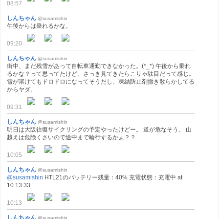
08:57
しんちゃん
@susamishin
午後からは乗れるかな。
09:20
しんちゃん
@susamishin
街中、まだ残雪があって自転車通勤できなかった。(*_*) 午後から乗れ
るかな？って思ってたけど、さっき見てきたらこりゃ駄目だって感じ。
雪が溶けてもドロドロになってそうだし、凍結防止剤撒き散らかしてる
からヤダ。
09:31
しんちゃん
@susamishin
明日は大阪往復サイクリングの予定やったけどー。 道が危なそう。 山
越えは危険くさいので途中まで輪行するかぁ？？
10:05
しんちゃん
@susamishin
@susamishin
HTL21のバッテリー残量：40% 充電状態：充電中 at
10:13:33
10:13
しんちゃん
@susamishin