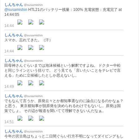
しんちゃん
@susamishin
@susamishin
HTL21のバッテリー残量：100% 充電状態：充電完了 at
14:44:05
14:44
しんちゃん
@susamishin
スマホ、忘れてきた。（汗）
14:44
しんちゃん
@susamishin
田母神さんぐらいまでは泡沫候補という解釈ですよね。 ドクター中松
と同じラインという括りで。 どう見ても「言いたいことをテレビで言
える」ために立候補したとしか思えないし。
14:49
しんちゃん
@susamishin
でもなんて言うか、原発云々とか都知事選なのに論点になるのかなぁ？
と思う。 東京都知事が脱原発を決められるわけでもないし。原発は国
策でしょ。 その辺が報道を聞いてて理解できないんだなぁ。
14:51
しんちゃん
@susamishin
今年の宮古島はちょっと二日間ぐらい行方不明になってダイビングもし