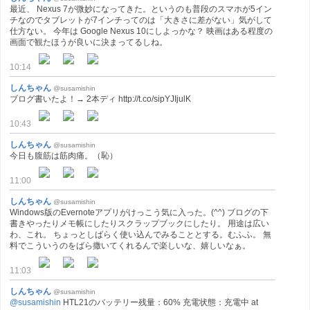
最近、 Nexus 7が微妙になってきた。というのも普段のスマホが5イン
チなのでタブレットが7インチってのは「大きさに差がない」気がして
仕方ない。 今年は Google Nexus 10にしよっかな？ 映画はある程度の
画面で観たほうが良いに決まってるしね。
10:14
しんちゃん
@susamishin
ブログ書いたよ！→ 2本ディ http://t.co/sipYJIjulK
10:43
しんちゃん
@susamishin
今日も腹筋は筋肉痛。（恥）
11:00
しんちゃん
@susamishin
Windows版のEvernoteアプリがけっこう気に入った。(^^) ブログの下
書きやったりメモ帳にしたりスクラップブックにしたり。 用途は広い
わ、これ。 ちょっとしばらく使い込んでみることとする。むふふ。 無
料でこういうのをばら撒いてくれるんで楽しいな、嬉しいなぁ。
11:03
しんちゃん
@susamishin
@susamishin
HTL21のバッテリー残量：60% 充電状態：充電中 at