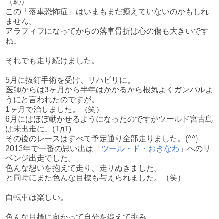
（恥）
この「落車恐怖症」はいまもまだ癒えていないのかもしれ
ません。
アラフィフになってからの落車骨折は心の傷も大きいです
ね。
それでも走り続けました。
5月に抜釘手術を受け、リハビリに。
医師からは3ヶ月から半年はかかるから根気よくガンバルよ
うにと言われたのですが。
1ヶ月で治しました。（笑）
6月にはほぼ動かせるようになったのですがツールド宮古島
は未出走に。(TдT)
その後のレースはすべて予定通り全部走りました。(^^)
2013年で一番の思い出は「
ツール・ド・おきなわ
」へのリ
ベンジ出走でした。
色んな想いを抱えて走り、走りぬきました。
と同時にまた色んな目標も与えられました。（笑）
自転車は楽しい。
色んな目標に向かって自分を鍛えて挑み。