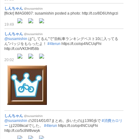
しんちゃん
@susamishin
[flickr] IMAG0807: susamishin posted a photo: http://t.co/8D6Uhhgrzi
19:49
しんちゃん
@susamishin
@susamishin
は"してるん"で"自転車ランキングベスト10に入ってる
ん"バッジをもらったよ！
#4terun
https://t.co/op4NCUqFhi
http://t.co/VKfJHIf58b
20:02
しんちゃん
@susamishin
@susamishin
の2014/01/07まとめ。歩いたのは1390歩で
#消費カロリ
ー
は2208kcalでした。
#4terun
https://t.co/op4NCUqFhi
http://t.co/5c8Wtlvwyk