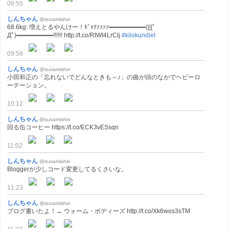
09:55
しんちゃん
@susamishin
68.6kg: 増えとるやんけー！ｷﾞｬｱｧｧｧｧ━━━━━━(|||ﾟ
Дﾟ)━━━━━━!!!!!! http://t.co/RtWI4LrClj
#kilokundiet
09:58
しんちゃん
@susamishin
小田和正の「忘れないでどんなときも～♪」の曲が頭のなかでヘビーロ
ーテーション。
10:12
しんちゃん
@susamishin
回る缶コーヒー https://t.co/ECK3vESsqn
11:02
しんちゃん
@susamishin
Bloggerが少しコード変更してるくさいな。
11:23
しんちゃん
@susamishin
ブログ書いたよ！→ ウォーム・ボディーズ http://t.co/Xk6wos3sTM