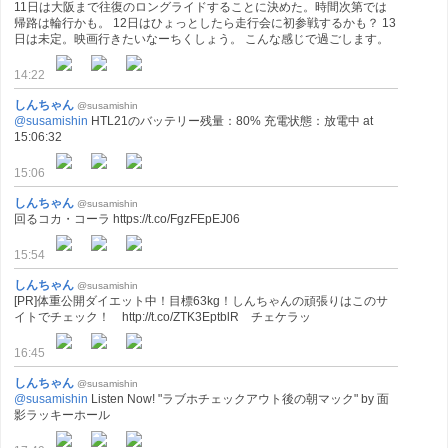
11日は大阪まで往復のロングライドすることに決めた。時間次第では
帰路は輪行かも。 12日はひょっとしたら走行会に初参戦するかも？ 13
日は未定。映画行きたいなーちくしょう。 こんな感じで過ごします。
14:22
しんちゃん
@susamishin
@susamishin
HTL21のバッテリー残量：80% 充電状態：放電中 at
15:06:32
15:06
しんちゃん
@susamishin
回るコカ・コーラ https://t.co/FgzFEpEJ06
15:54
しんちゃん
@susamishin
[PR]体重公開ダイエット中！目標63kg！しんちゃんの頑張りはこのサ
イトでチェック！ http://t.co/ZTK3EptblR チェケラッ
16:45
しんちゃん
@susamishin
@susamishin
Listen Now! "ラブホチェックアウト後の朝マック" by 面
影ラッキーホール