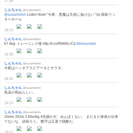
17:49
しんちゃん
@susamishin
@susamishin
Listen Now! "今夜、悪魔は天使に負けない" by 面影ラッ
キーホール
18:12
しんちゃん
@susamishin
67.9kg: トレーニング後 http://t.co/RtWI4LrClj
#kilokundiet
18:35
しんちゃん
@susamishin
今夜はペンネアラビアータとサラダ。
18:42
しんちゃん
@susamishin
気温が死ぬらしい。
19:13
しんちゃん
@susamishin
10min 262w 3.86w/kg 4倍届かず。めんぼくない。 まだまだ身体が出来
てないな、頑張ろう。 数字は正直で残酷だ。
19:21