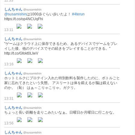
11:33
しんちゃん
@susamishin
@susamishin
は1000歩ぐらい歩いたよ！
#4terun
https://t.co/op4NCUqFhi
13:11
しんちゃん
@susamishin
"ゲームはクラウド上に保存できるため、あるデバイスでゲームをプレ
イした後、他のデバイスでその続きをプレイすることができる。"
http://t.co/Gfokt0LIwV
13:16
しんちゃん
@susamishin
ホットミルクにプロテイン入れた特別飲料を製作したのに、ボトルごと
家に忘れてきたという失態。 アスリートは体を鍛えるが脳は鍛えない
のか。（恥） はぁ～こりゃこりゃ。ガクリ。
13:31
しんちゃん
@susamishin
ちょっと長い距離を走りこみたいなぁ。日曜日か月曜日に行こかな。
13:56
しんちゃん
@susamishin