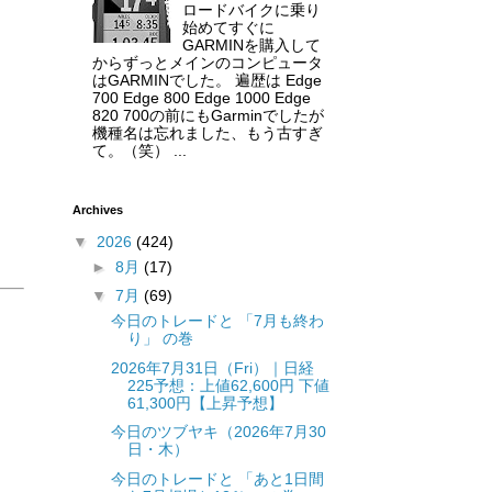
ロードバイクに乗り
始めてすぐに
GARMINを購入して
からずっとメインのコンピュータ
はGARMINでした。 遍歴は Edge
700 Edge 800 Edge 1000 Edge
820 700の前にもGarminでしたが
機種名は忘れました、もう古すぎ
て。（笑） ...
Archives
▼
2026
(424)
►
8月
(17)
▼
7月
(69)
今日のトレードと 「7月も終わ
り」 の巻
2026年7月31日（Fri）｜日経
225予想：上値62,600円 下値
61,300円【上昇予想】
今日のツブヤキ（2026年7月30
日・木）
今日のトレードと 「あと1日間