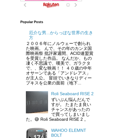
Popular Posts
厄介な男...からっぽな世界の生き
方
２００６年にノルウェーで創られ
た映画。 んで、その年のカンヌ国
際映画祭 批評家週間、ACID連盟賞
を受賞した作品。 なんだか、もの
凄く不思議で、嘆美で、ガラクタ
で、、変な映画！！ ４０歳の中年
オサーンである「アンドレアス」
が主人公。 冒頭でいきなりディー
プキスを公衆の面前（地下...
Roli Seaboard RISE 2
ずいぶん悩んだんで
すが。 たまたま良い
チャンスがあったの
で買ってしまいまし
た。😅 Roli Seaboard RISE 2 。
WAHOO ELEMNT
BOLT