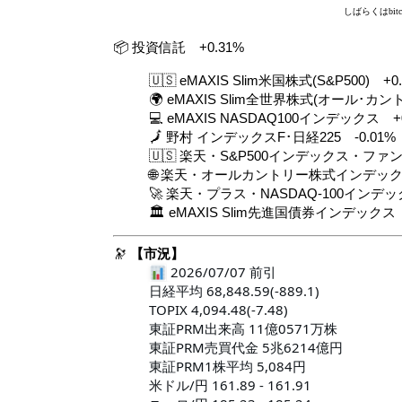
しばらくはbi
📦 投資信託 +0.31%
🇺🇸 eMAXIS Slim米国株式(S&P500) +0
🌍 eMAXIS Slim全世界株式(オール･カント
💻 eMAXIS NASDAQ100インデックス +0
🗾 野村 インデックスF･日経225 -0.01%
🇺🇸 楽天・S&P500インデックス・ファン
🌐 楽天・オールカントリー株式インデック
🚀 楽天・プラス・NASDAQ-100インデック
🏛️ eMAXIS Slim先進国債券インデック
🔭
【市況】
 2026/07/07 前引

日経平均 68,848.59(-889.1)

TOPIX 4,094.48(-7.48)

東証PRM出来高 11億0571万株

東証PRM売買代金 5兆6214億円

東証PRM1株平均 5,084円

米ドル/円 161.89 - 161.91
