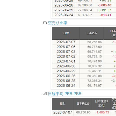
🩳
空売り比率
📐
日経平均 PER PBR