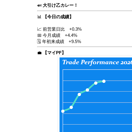
🍛
大引け乙カレー！
📊
【今日の成績】
📈 前営業日比 +0.3%
📅 今月成績 +4.4%
🗓️ 年初来成績 +9.5%
💼
【マイPF】