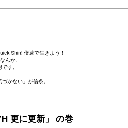
6β) Quick Shin! 倍速で生きよう！
話なんか。
想です。
気づかない」が信条。
YH 更に更新」 の巻