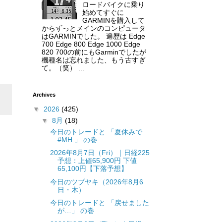
ロードバイクに乗り
始めてすぐに
GARMINを購入して
からずっとメインのコンピュータ
はGARMINでした。 遍歴は Edge
700 Edge 800 Edge 1000 Edge
820 700の前にもGarminでしたが
機種名は忘れました、もう古すぎ
て。（笑） ...
Archives
▼
2026
(425)
▼
8月
(18)
今日のトレードと 「夏休みで
#MH 」 の巻
2026年8月7日（Fri）｜日経225
予想：上値65,900円 下値
65,100円【下落予想】
今日のツブヤキ（2026年8月6
日・木）
今日のトレードと 「戻せました
が…」 の巻