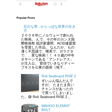
Popular Posts
厄介な男...からっぽな世界の生き
方
２００６年にノルウェーで創られ
た映画。 んで、その年のカンヌ国
際映画祭 批評家週間、ACID連盟賞
を受賞した作品。 なんだか、もの
凄く不思議で、嘆美で、ガラクタ
で、、変な映画！！ ４０歳の中年
オサーンである「アンドレアス」
が主人公。 冒頭でいきなりディー
プキスを公衆の面前（地下...
Roli Seaboard RISE 2
ずいぶん悩んだんで
すが。 たまたま良い
チャンスがあったの
で買ってしまいまし
た。😅 Roli Seaboard RISE 2 。
WAHOO ELEMNT
BOLT