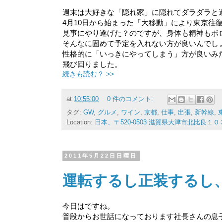
週末は大好きな「隠れ家」に隠れてダラダラと過
4月10日から始まった「大移動」により東京往
見事にやり遂げた？のですが、身体も精神もボ
そんなに固めて予定を入れない方が良いんでし
性格的に「いっきにやってしまう」方が良いみ
飛び回りました。
続きも読む？ >>
at
10:55:00
0 件のコメント:
タグ:
GW
,
グルメ
,
ワイン
,
京都
,
仕事
,
出張
,
新幹線
,
Location:
日本、〒520-0503 滋賀県大津市北比良１
2011年5月22日日曜日
運転するし正装するし
今日はですね。
普段からお世話になっております社長さんの息