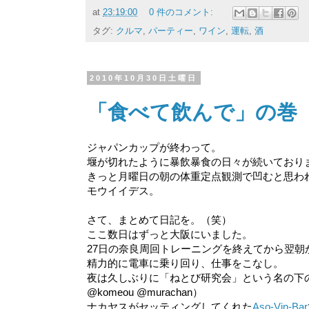
at
23:19:00
0 件のコメント:
タグ:
クルマ
,
パーティー
,
ワイン
,
運転
,
酒
2010年10月30日土曜日
「食べて飲んで」の巻
ジャパンカップが終わって。
堰が切れたように暴飲暴食の日々が続いており
きっと月曜日の朝の体重定点観測で凹むと思わ
モウイイデス。
さて、まとめて日記を。（笑）
ここ数日はずっと大阪にいました。
27日の奈良周回トレーニングを終えてから翌朝
精力的に電車に乗り回り、仕事をこなし。
夜は久しぶりに「ねとび研究会」という名の下
@komeou @murachan）
ナカヤスがセッティングしてくれた
Aso-Vin-Bar