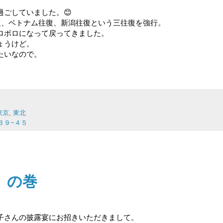
ごしていました。😊
復、ベトナム往復、新潟往復という三往復を強行。
ロボロになって戻ってきました。
ょうけど。
たいなので。
東京
,
東北
０３９−４５
、の巻
子さんの披露宴にお招きいただきまして。