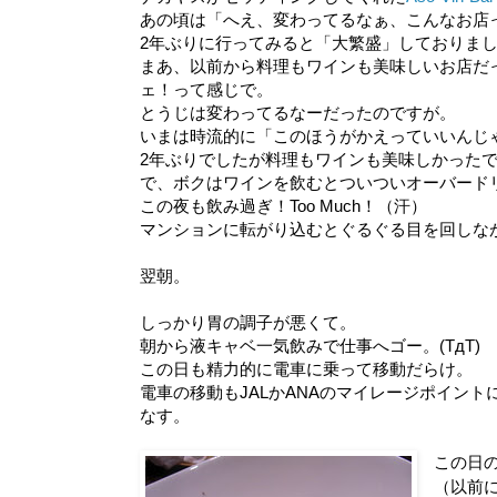
あの頃は「へえ、変わってるなぁ、こんなお店
2年ぶりに行ってみると「大繁盛」しておりま
まあ、以前から料理もワインも美味しいお店だ
ェ！って感じで。
とうじは変わってるなーだったのですが。
いまは時流的に「このほうがかえっていいんじ
2年ぶりでしたが料理もワインも美味しかった
で、ボクはワインを飲むとついついオーバード
この夜も飲み過ぎ！Too Much！（汗）
マンションに転がり込むとぐるぐる目を回しな
翌朝。
しっかり胃の調子が悪くて。
朝から液キャベ一気飲みで仕事へゴー。(TдT)
この日も精力的に電車に乗って移動だらけ。
電車の移動もJALかANAのマイレージポイン
なす。
この日
（以前