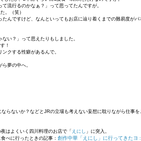
って流行るのかなぁ？」って思ってたんですが。
した。（笑）
ったんですけど、なんといってもお店に辿り着くまでの難易度がパ
ゃない？」って思えたりもしました。
です！
リンクする性癖があるんで。
がら夢の中へ。
トにならないか？などとJRの立場も考えない妄想に耽りながら仕事を
の夜はよくいく四川料理のお店で「
えにし
」に突入。
創作中華「えにし」に行ってきたヨ :
に食べに行ったときの記事：