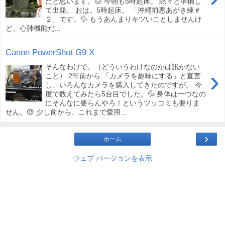
だと思います。😖 今朝も5時起床。 黙々と準備し
て出発。 おは。5時起床。 「沖縄前悪あがき練＃
２」です。💦 もうあんまりキツいことしませんけ
ど、心肺機能だ...
Canon PowerShot G9 X
そんなわけで。（どういうわけなのかは訊かない
›
こと） 2年前から 「カメラを趣味にする」と宣言
し、いろんなカメラを購入してきたのですが。 今
度で数えてみたら5台目でした。💦 身体は一つなの
にそんなに要らんやろ！というツッコミも要りま
せん。😓 少し前から、これまで愛用...
›
ホーム
ウェブ バージョンを表示