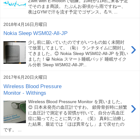
Zwift with E-motionで朝練。10時か11時に来客予定
でそのまま商談。 たぶんお昼頃から雨ですねー、
夜はGYMで汗を流す予定でゴザンス。💪🏃 ...
2018年4月16日月曜日
Nokia Sleep WSM02-All-JP
›
少し前に届いていたのですがいつもの如く未開封
で放置してまして。（恥） ランチタイムに開封し
てきました。😊 Nokia Sleep WSM02-All-JP を買い
ました！😀 Nokia スマート睡眠パッド 睡眠サイク
ル分析 Sleep WSM02-All-JP...
2017年6月20日火曜日
Wireless Blood Pressure
Monitor - Withings
›
Wireless Blood Pressure Monitor を買いました。
😊 日本未発売の血圧計ですわ。 鎖骨骨折時に頻繁
に血圧計で測定する習慣が付いて、自分が高血圧
症に陥ってたことに気づき。（笑） 真剣に治療し
た結果、最近では「ほぼ異常なし」まで戻せたの
です。 ...