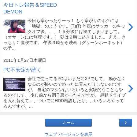
今日トレ報告＆SPEED
DEMON
›
今日も寒かったなーっ！ もう寒がりのボクには
「地獄」のようです。(TдT) 昨夜はサッカーのキッ
クオフ後、、、１５分後には寝てしまいまして。
（オサーンには無理です。） 朝は９時に起きました。 ええ、き
っちり２度寝です。 午後３時から映画（グリーンホーネット）
の予...
2011年1月27日木曜日
PC不安定が続く
会社で使ってるPCはいまだにXPでして。 動かなく
›
なるのが怖いのでめったに弄んだりしないのです
が。 自宅のマシンはいろいろと実験的なこともや
るのでして。 少し前から調子悪かったんですが。 起動ドライブ
を入れ替えて、、ついでにHDD増設したり、、いろいろやって
るんですが。...
›
ホーム
ウェブ バージョンを表示