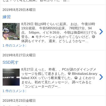
しよ？って考えた結果。 数年ぶり？に「自...
2019年8月29日木曜日
練習
8月29日 朝は6時ぐらいに起床。 おは。 午後10時
›
19分就寝。 午前5時59分起床。 7時間27分。94
点。 54bpm。イビキ26分。 今朝は御斎峠だけでも
登る。🔥 モチベーションあがってこないけど。😅
体調もイマイチ。 週末、どうしようかなー...
1 件のコメント:
2019年8月27日火曜日
SSD死す
8月27日 えっと。 昨夜、、PCが謎のダイイングメ
›
ッセージを残して逝きました。💀 BlInitializeLibrary
failed XXX っていう断末魔でした。😭 よくわかり
ません、初めて見たメッセージ。 調べてみると
「コンピューターのブー...
1 件のコメント:
2018年2月23日金曜日