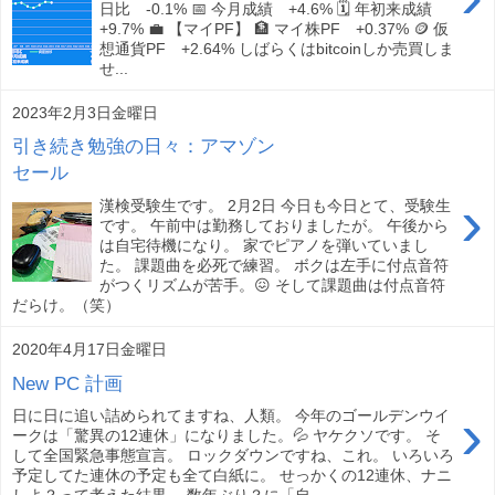
日比 -0.1% 📅 今月成績 +4.6% 🗓️ 年初来成績
+9.7% 💼 【マイPF】 🏦 マイ株PF +0.37% 🪙 仮
想通貨PF +2.64% しばらくはbitcoinしか売買しま
せ...
2023年2月3日金曜日
引き続き勉強の日々：アマゾン
セール
›
漢検受験生です。 2月2日 今日も今日とて、受験生
です。 午前中は勤務しておりましたが。 午後から
は自宅待機になり。 家でピアノを弾いていまし
た。 課題曲を必死で練習。 ボクは左手に付点音符
がつくリズムが苦手。😖 そして課題曲は付点音符
だらけ。（笑）
2020年4月17日金曜日
New PC 計画
›
日に日に追い詰められてますね、人類。 今年のゴールデンウイ
ークは「驚異の12連休」になりました。💦 ヤケクソです。 そ
して全国緊急事態宣言。 ロックダウンですね、これ。 いろいろ
予定してた連休の予定も全て白紙に。 せっかくの12連休、ナニ