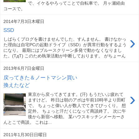
で、イケるやろってことで自転車で。 月ヶ瀬経由
コースで。
2014年7月3日木曜日
SSD
›
しばらくブログを書けませんでした、すんません。 書けなかっ
た理由は自宅PCの起動ドライブ（SSD）が異常行動をするよう
になり。 最期にはブルースクリーン多発で動かなくなりまし
た。(TдT) このため執筆活動が中断しております。 がちょーん
2013年6月7日金曜日
戻ってきた＆ノートマシン買い
換えたなど
›
東京から戻ってきてます。(汗) もうだいぶ疲れて
ますけど。 昨日は朝のアポは午前10時半より田町
で。 ちょっと偉い人が数人でてきてびっくり。 想
定外。 ちょっと汗だくになって商談終了。 次に午
後から新宿へ移動。 某ハウスキッチンメーカーさ
んとこで商談。 これは...
2011年1月30日日曜日