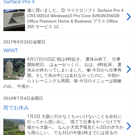
Surface Pro 4
›
遂に買いました。😊 マイクロソフト Surface Pro 4
CR3-00014 Windows10 Pro Core i5/8GB/256GB
Office Premium Home & Business プラス Office
365 サービス 12....
2017年8月18日金曜日
WANT
8月17日の日記 朝は4時起き。 夏休み終了。 仕事
›
開始初日。 はぁーがっくり。 おは。4時起床。 夏
休みが終わってしまいました。😭 今日から仕事再
開。そして休み中には走れなかったのに、今朝か
らトレーニングも再開。😅 今日のメニューは朝練
のみ。 午後か...
2014年7月4日金曜日
雨でお休み
7月2日 大阪に行かなくちゃいけないことを会社に
›
行ってから思い出し。 慌てて仕事をやっつけて午
後から大阪へ。 なんか天気予報見たら3日の夕方か
ら雨らしい。 でも3日の午後1時までには戻るの