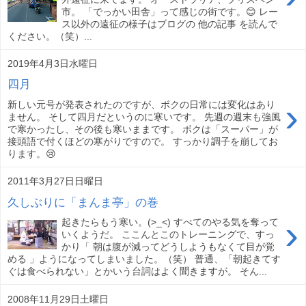
市。 「でっかい田舎」って感じの街です。😊 レー
ス以外の遠征の様子はブログの 他の記事 を読んで
ください。（笑）...
2019年4月3日水曜日
四月
›
新しい元号が発表されたのですが、ボクの日常には変化はあり
ません。 そして四月だというのに寒いです。 先週の週末も強風
で寒かったし、その後も寒いままです。 ボクは「スーパー」が
接頭語で付くほどの寒がりですので。 すっかり調子を崩してお
ります。😢
2011年3月27日日曜日
久しぶりに「まんま亭」の巻
›
起きたらもう寒い。(>_<) すべてのやる気を奪って
いくようだ。 ここんとこのトレーニングで、すっ
かり「 朝は腹が減ってどうしようもなくて目が覚
める 」ようになってしまいました。（笑） 普通、「朝起きてす
ぐは食べられない」とかいう台詞はよく聞きますが。 そん...
2008年11月29日土曜日