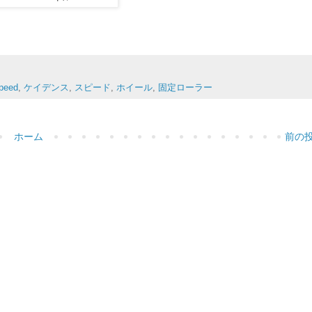
peed
,
ケイデンス
,
スピード
,
ホイール
,
固定ローラー
ホーム
前の