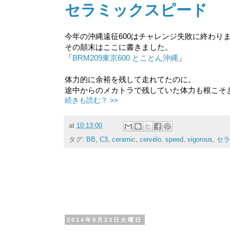
セラミックスピード
今年の沖縄遠征600はチャレンジ失敗に終わりま
その顛末はここに書きました。
「
BRM209東京600 とことん沖縄
」
体力的に余裕を残して走れてたのに。
途中からのメカトラで残していた体力も根こそ
続きも読む？ >>
at
10:13:00
タグ:
BB
,
C3
,
ceramic
,
cervélo
,
speed
,
vigorous
,
セラ
2014年9月23日火曜日