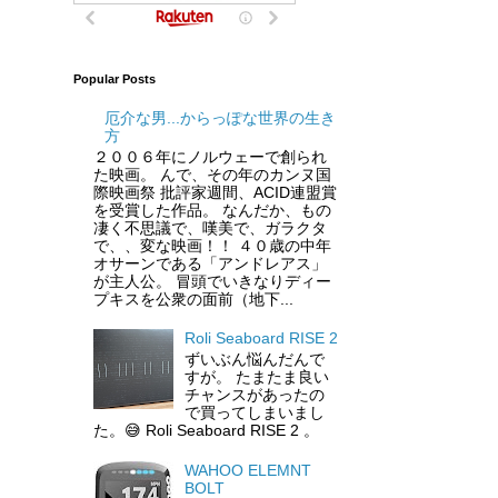
Popular Posts
厄介な男...からっぽな世界の生き
方
２００６年にノルウェーで創られ
た映画。 んで、その年のカンヌ国
際映画祭 批評家週間、ACID連盟賞
を受賞した作品。 なんだか、もの
凄く不思議で、嘆美で、ガラクタ
で、、変な映画！！ ４０歳の中年
オサーンである「アンドレアス」
が主人公。 冒頭でいきなりディー
プキスを公衆の面前（地下...
Roli Seaboard RISE 2
ずいぶん悩んだんで
すが。 たまたま良い
チャンスがあったの
で買ってしまいまし
た。😅 Roli Seaboard RISE 2 。
WAHOO ELEMNT
BOLT