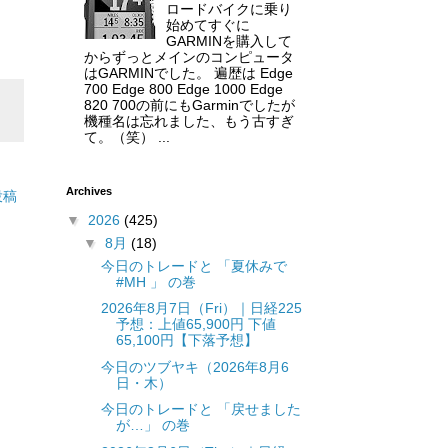
ロードバイクに乗り
始めてすぐに
GARMINを購入して
からずっとメインのコンピュータ
はGARMINでした。 遍歴は Edge
700 Edge 800 Edge 1000 Edge
820 700の前にもGarminでしたが
機種名は忘れました、もう古すぎ
て。（笑） ...
Archives
投稿
▼
2026
(425)
▼
8月
(18)
今日のトレードと 「夏休みで
#MH 」 の巻
2026年8月7日（Fri）｜日経225
予想：上値65,900円 下値
65,100円【下落予想】
今日のツブヤキ（2026年8月6
日・木）
今日のトレードと 「戻せました
が…」 の巻