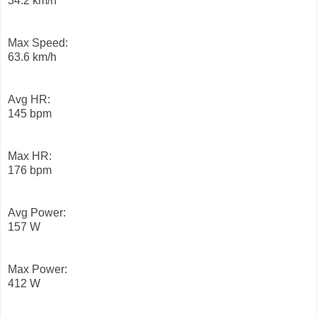
34.2 km/h
Max Speed:
63.6 km/h
Avg HR:
145 bpm
Max HR:
176 bpm
Avg Power:
157 W
Max Power:
412 W