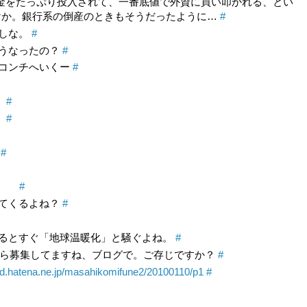
税金をたっぷり投入されて、一番底値で外資に買い叩かれる、とい
けか。銀行系の倒産のときもそうだったように…
#
しな。
#
うなったの？
#
コンチへいくー
#
。
#
。
#
だ
#
ﾀﾞ。
#
てくるよね？
#
るとすぐ「地球温暖化」と騒ぐよね。
#
ら募集してますね、ブログで。ご存じですか？
#
d.hatena.ne.jp/masahikomifune2/20100110/p1
#