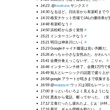
14:23
.@
kisakuna
サンクス
#
14:30
なるほど。日比谷から有楽町までウ
14:33
格安チケット売場でJALの優待券
14:48
有楽町なう
#
14:50
浜松町から歩く覚悟
#
15:21
インターコンチなう
#
15:21
明日は神奈川にいく
#
15:23
Googleチャイナ撤退は良い判断だ
15:26
めっちゃ小さな女性みた。かわいい
15:41
会費分食えっこないぞ、こりゃ。
#
16:46
インターコンチ終了。会費1万円で食った
16:49
知人とレーシックの話題で盛り上が
16:58
google アラートが呟きまで収
16:59
@
iwappyon
ウッズは3回もレーシッ
17:00
きっといろいろよく見えるようにな
17:01
悪友から電話。断ってやった。（
17:12
立食だったし疲れたよ。(;´д｀)ﾄﾎﾎ
17:16
最近、ギャル曽根を観ない。
#