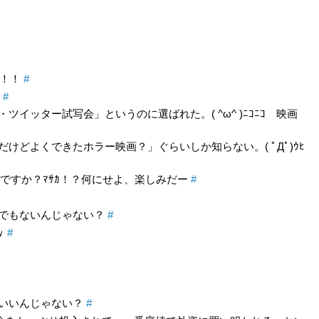
ー！！
#
か
#
イッター試写会」というのに選ばれた。( ^ω^ )ﾆｺﾆｺ 映画
けどよくできたホラー映画？」ぐらいしか知らない。( ﾟДﾟ)ｳﾋ
ですか？ﾏｻｶ！？何にせよ、楽しみだー
#
でもないんじゃない？
#
ｗ
#
いいんじゃない？
#