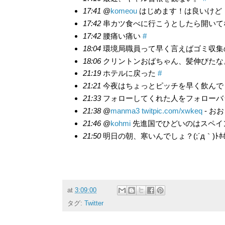
17:41
@
komeou
はじめます！は良いけど
17:42
串カツ食べに行こうとしたら開いて
17:42
腰痛い痛い
#
18:04
環境局職員って早く言えばゴミ収集
18:06
クリントンおばちゃん、髪伸びた
21:19
ホテルに戻った
#
21:21
今夜はちょっとピッチを早く飲んで
21:33
フォローしてくれた人をフォローバ
21:38
@
manma3
twitpic.com/xwkeq
- お
21:46
@
kohmi
先進国でひどいのはスペイ
21:50
明日の朝、寒いんでしょ？(;´д｀)ﾄﾎ
at
3:09:00
タグ:
Twitter