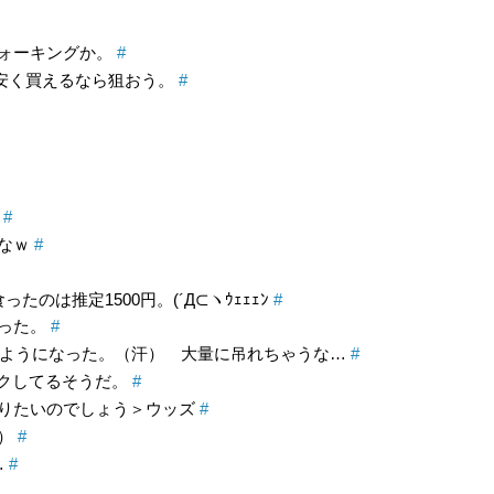
ォーキングか。
#
が安く買えるなら狙おう。
#
。
#
なｗ
#
のは推定1500円。(´Д⊂ヽｳｪｪｪﾝ
#
った。
#
集するようになった。（汗） 大量に吊れちゃうな…
#
クしてるそうだ。
#
りたいのでしょう＞ウッズ
#
笑）
#
…
#