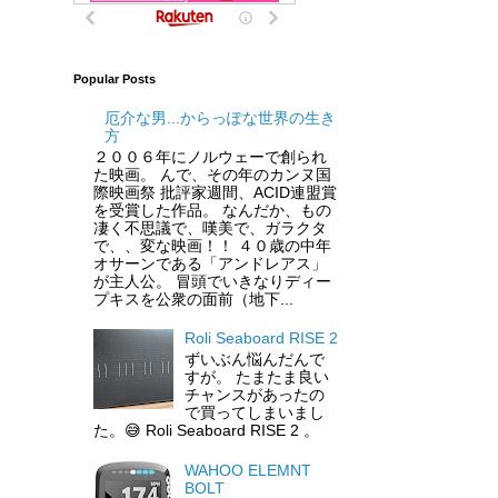
Popular Posts
厄介な男...からっぽな世界の生き
方
２００６年にノルウェーで創られ
た映画。 んで、その年のカンヌ国
際映画祭 批評家週間、ACID連盟賞
を受賞した作品。 なんだか、もの
凄く不思議で、嘆美で、ガラクタ
で、、変な映画！！ ４０歳の中年
オサーンである「アンドレアス」
が主人公。 冒頭でいきなりディー
プキスを公衆の面前（地下...
Roli Seaboard RISE 2
ずいぶん悩んだんで
すが。 たまたま良い
チャンスがあったの
で買ってしまいまし
た。😅 Roli Seaboard RISE 2 。
WAHOO ELEMNT
BOLT