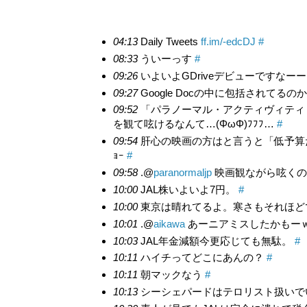
04:13
Daily Tweets
ff.im/-edcDJ
#
08:33
ういーっす
#
09:26
いよいよGDriveデビューですなー
09:27
Google Docの中に包括されてるの
09:52
「パラノーマル・アクティヴィティ・ツ
を観て呟けるなんて…(ΦωΦ)ﾌﾌﾌ…
#
09:54
肝心の映画の方はと言うと「低予算だ
ｮｰ
#
09:58
.@
paranormaljp
映画観ながら呟くの
10:00
JAL株いよいよ7円。
#
10:00
東京は晴れてるよ。寒さもそれほど
10:01
.@
aikawa
あーニアミスしたかもー
10:03
JAL年金減額今更応じても無駄。
#
10:11
ハイチってどこにあんの？
#
10:11
朝マックなう
#
10:13
シーシェパードはテロリスト扱いで