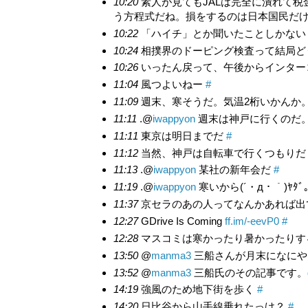
10:20
素人が見てもJALは完全に潰れて
う方程式だね。損をするのは日本国民だ
10:22
「ハイチ」とか聞いたことしかない
10:24
相撲界のドーピング検査って結局ど
10:26
いったん戻って、午後からインター
11:04
風つよいねー
#
11:09
週末、寒そうだ。気温2桁いかんか
11:11
.@
iwappyon
週末は神戸に行くのだ
11:11
東京は明日までだ
#
11:12
当然、神戸は自転車で行くつもり
11:13
.@
iwappyon
某社の新年会だ
#
11:19
.@
iwappyon
寒いから(´・д・｀)ﾔ
11:37
京セラのあの人ってなんかあれば出
12:27
GDrive Is Coming
ff.im/-eevP0
#
12:28
マスコミは寒かったり暑かったりす
13:50
@
manma3
三船さんが月末になにや
13:52
@
manma3
三船氏のその記事です。
14:19
強風のため地下街を歩く
#
14:20
日比谷から山手線乗れたっけ？
#