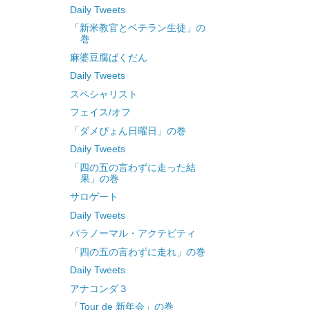
Daily Tweets
「新米教官とベテラン生徒」の
巻
麻婆豆腐ばくだん
Daily Tweets
スペシャリスト
フェイス/オフ
「ダメぴょん日曜日」の巻
Daily Tweets
「四の五の言わずに走った結
果」の巻
サロゲート
Daily Tweets
パラノーマル・アクテビティ
「四の五の言わずに走れ」の巻
Daily Tweets
アナコンダ３
「Tour de 新年会」の巻