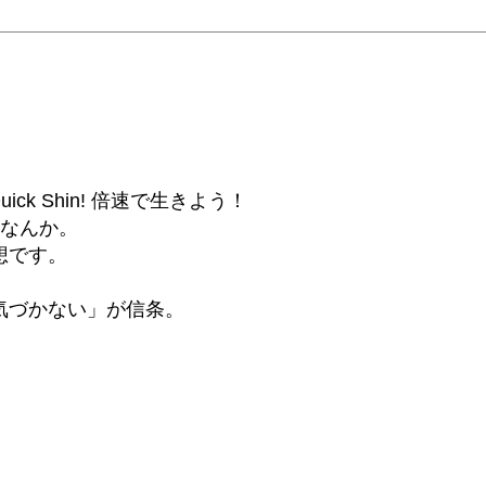
6β) Quick Shin! 倍速で生きよう！
話なんか。
想です。
気づかない」が信条。