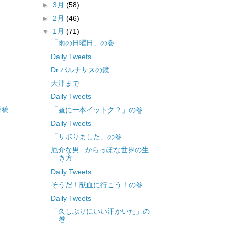
►
3月
(58)
►
2月
(46)
▼
1月
(71)
「雨の日曜日」の巻
Daily Tweets
Dr.パルナサスの鏡
大津まで
Daily Tweets
投稿
「昼に一本イットク？」の巻
Daily Tweets
「サボりました」の巻
厄介な男...からっぽな世界の生
き方
Daily Tweets
そうだ！献血に行こう！の巻
Daily Tweets
「久しぶりにいい汗かいた」の
巻