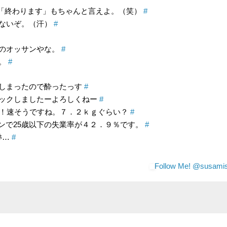
「終わります」もちゃんと言えよ。（笑）
#
ないぞ。（汗）
#
のオッサンやな。
#
な。
#
しまったので酔ったっす
#
ックしましたーよろしくねー
#
お！速そうですね。７．２ｋｇぐらい？
#
ンで25歳以下の失業率が４２．９％です。
#
ﾎ…
#
Follow Me! @susamis