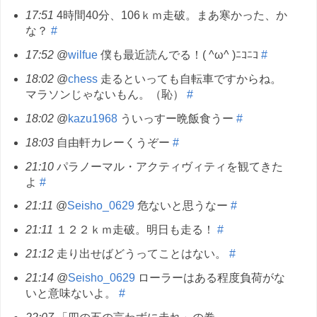
17:51
4時間40分、106ｋｍ走破。まあ寒かった、か
な？
#
17:52
@
wilfue
僕も最近読んでる！( ^ω^ )ﾆｺﾆｺ
#
18:02
@
chess
走るといっても自転車ですからね。
マラソンじゃないもん。（恥）
#
18:02
@
kazu1968
ういっすー晩飯食うー
#
18:03
自由軒カレーくうぞー
#
21:10
パラノーマル・アクティヴィティを観てきた
よ
#
21:11
@
Seisho_0629
危ないと思うなー
#
21:11
１２２ｋｍ走破。明日も走る！
#
21:12
走り出せばどうってことはない。
#
21:14
@
Seisho_0629
ローラーはある程度負荷がな
いと意味ないよ。
#