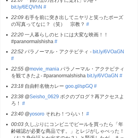
22:07
「四の五の言わずに走れ」の巻 -
bit.ly/6EQVhN
#
22:09
右手を前に突き出してニヤリと笑ったポーズ
の写真ってなに？（笑） 宗教？
#
22:20
一人暮らしのヒトには大変な映画！！
#paranormalshisha
#
22:52
パラノーマル・アクテビティ -
bit.ly/6VOaGN
#
22:55
@
movie_mania
パラノーマル・アクテビティ
を観てきたよ- #paranormalshisha
bit.ly/6VOaGN
#
23:18
自由軒名物カレー
goo.gl/spGQ
#
23:38
@
Seisho_0629
ボクのブログ？再アクセスよ
ろ！
#
23:40
@
yosoro
それわ！つらい！
#
00:03
久しぶりにコンビニでビールを買ったら「年
齢確認が必要な商品です。」とレジがしゃべった！
（お？身分証とか出すのか？）と緊張したが、まっ