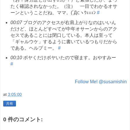
たく確認されなかった。（泣） 一目でわかるオサ
ーンということだね、ママ。(´Д⊂ヽｳｪｪｪﾝ
#
00:07
ブログのアクセスが右肩上がりなのはいいん
だけど、ほとんどすべてが中年オサーンからのアク
セスであることには閉口している。本人は至って
「ギャルウケ」するように書いているつもりだから
である。ヘルプミー。
#
00:10
ボヤくだけボヤいたので寝ます。おやすみー
#
Follow Me! @susamishin
at
3:05:00
共有
0 件のコメント: