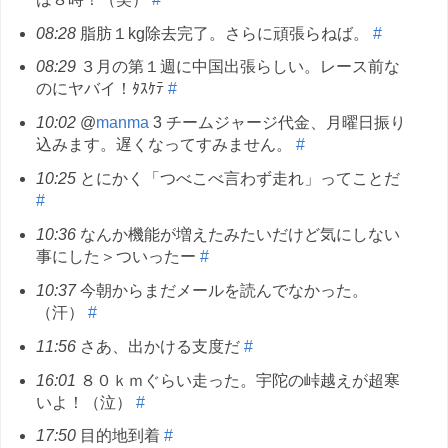
08:28
脂肪１kg除去完了。さらに頑張らねば。
#
08:29
３月の第１週に中国出張らしい。レース前な
のにヤバイ！ﾀｽｹﾃ
#
10:02
@
manma
3 チームジャージ代金、月曜日振り
込みます。遅くなってすみません。
#
10:25
とにかく「つべこべ言わず走れ」ってことだ
#
10:36
なんか機能が増えたみたいだけど気にしない
事にした＞ついったー
#
10:37
今朝からまだメールを読んでなかった。
（汗）
#
11:56
さあ、出かける支度だ
#
16:01
８０ｋｍぐらい走った。宇陀の峠越えが超寒
いよ！（泣）
#
17:50
目的地到着
#