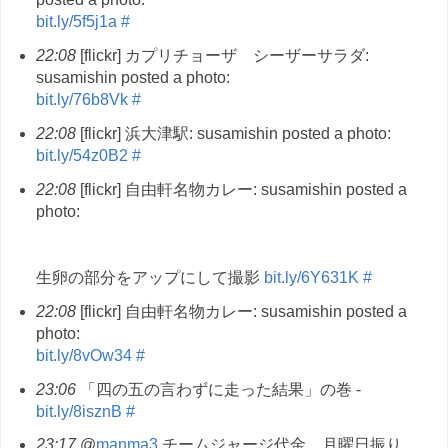
bit.ly/5f5j1a
#
22:08
[flickr] カプリチョーザ シーザーサラダ:
susamishin posted a photo:
bit.ly/76b8Vk
#
22:08
[flickr] 浜大津駅: susamishin posted a photo:
bit.ly/54z0B2
#
22:08
[flickr] 自由軒名物カレー: susamishin posted a
photo:
生卵の部分をアップにして撮影
bit.ly/6Y631K
#
22:08
[flickr] 自由軒名物カレー: susamishin posted a
photo:
bit.ly/8vOw34
#
23:06
「四の五の言わずに走った結果」の巻 -
bit.ly/8isznB
#
23:17
@
manma3
チームジャージ代金、月曜日振り