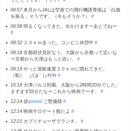
06:57
来月からJALは空港での飛行機誘導係は「白旗
を振る」そうです。（今もそうか？）
#
06:58
明るくなってきた。出かけますーあとでねー
#
08:32
２３ｋｍ走った。コンビニ休憩中
#
09:18
京都府伏見区なう。大阪から京都って近いな
ー京都から大津はもっと近い。
#
09:19
やっと巡航速度３０ｋｍに慣れてきた。
（恥） ┐(´д｀)┌ﾔﾚﾔﾚ
#
10:18
大津パルコ到着。大阪から2時間20分でした。
まずまず回せたなーこれから映画でーす。
#
12:14
@
yosoro
ご愁傷様
#
12:14
映画サロゲート観たよ
#
12:21
カプリチョーザでランチ。
#