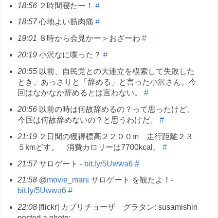
18:56
２時間寝たー！
#
18:57
心地よい筋肉痛
#
19:01
８時から会見かー＞おざーわ
#
20:19
小沢なに喋った？
#
20:55
以前、自民党との大連立を模索して失敗した
とき、あっさりと「辞める」と言った小沢さん。今
回はなかなか辞めるとは言わない。
#
20:56
以前の時は何故辞めるの？って思ったけど、
今回は何故辞めないの？と思うわけだ。
#
21:19
２日間の獲得標高２２００m 走行距離２３
５kmどす。 消費カロリーは7700kcal。
#
21:57
サロゲート -
bit.ly/5Uwwa6
#
21:58
@
movie_mani
サロゲート を観たよ！-
bit.ly/5Uwwa6
#
22:08
[flickr] カプリチョーザ グラタン: susamishin
posted a photo: