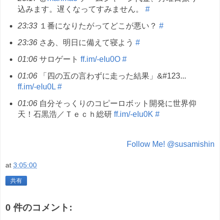
込みます。遅くなってすみません。
#
23:33
１番になりたがってどこが悪い？
#
23:36
さあ、明日に備えて寝よう
#
01:06
サロゲート
ff.im/-eIu0O
#
01:06
「四の五の言わずに走った結果」&#123...
ff.im/-eIu0L
#
01:06
自分そっくりのコピーロボット開発に世界仰
天！石黒浩／Ｔｅｃｈ総研
ff.im/-eIu0K
#
Follow Me! @susamishin
at
3:05:00
共有
0 件のコメント: