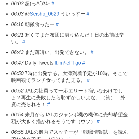
06:03
超(っA`)ﾈﾑｰ
#
06:03
@
Seisho_0629
ういっすー
#
06:16
朝飯食ったー
#
06:21
寒くてまた布団に潜り込んだ！日の出前は辛
い。
#
06:43
まだ薄暗い、出発できない。
#
06:47
Daily Tweets
ff.im/-eFTgo
#
06:50
7時に出発する。大津到着予定が10時。そこで
映画観てランチ食ってまた走る。
#
06:52
JALの社員って一応エリート揃いなわけでし
ょ？再生に失敗したら恥ずかしいよな。（笑） 外
資に売られろ！
#
06:54
来月からJALのジャンボ機の機体に売却希望金
額が大きく描かれるそうです（ウソ）
#
06:55
JALの機内でスッチーが「転職情報誌」を読ん
でたそうです。（ウソ）
#