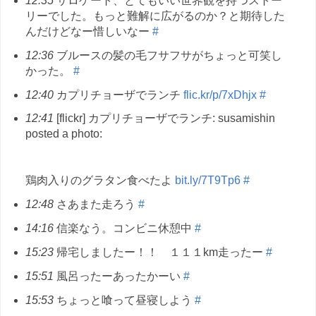
12:35
サロゲート、とてもいい世界観を持つストー
リーでした。もっと難解に広がるのか？と期待した
んだけどなー惜しいなー
#
12:36
ブルースの髪の毛フサフサがちょっと可笑し
かった。
#
12:40
カプリチョーザでランチ
flic.kr/p/7xDhjx
#
12:41
[flickr] カプリチョーザでランチ: susamishin
posted a photo:
鶏肉入りのグラタン食べたよ
bit.ly/7T9Tp6
#
12:48
さあまた走ろう
#
14:16
信楽なう。コンビニ休憩中
#
15:23
帰宅しましたー！！ １１１km走ったー
#
15:51
風呂ったーあったかーい
#
15:53
ちょっと喰って昼寝しよう
#