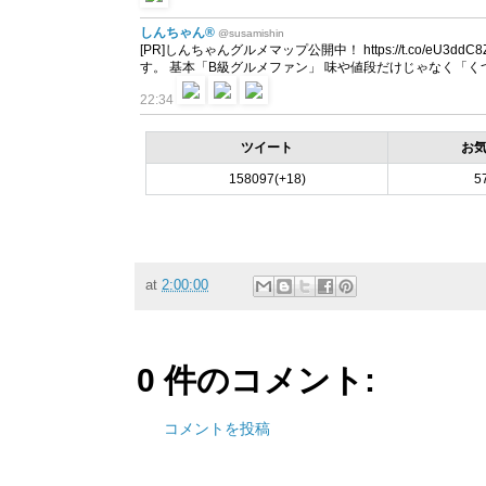
しんちゃん®
@susamishin
[PR]しんちゃんグルメマップ公開中！ https://t.co/
す。 基本「B級グルメファン」 味や値段だけじゃなく「
22:34
ツイート
お
158097(+18)
5
at
2:00:00
0 件のコメント:
コメントを投稿