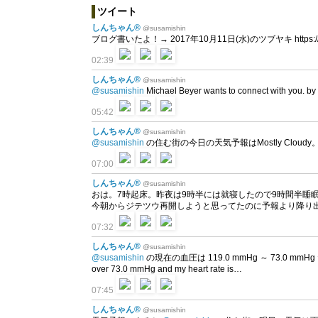
ツイート
しんちゃん®
@susamishin
ブログ書いたよ！→ 2017年10月11日(水)のツブヤキ https://t.
02:39
しんちゃん®
@susamishin
@susamishin
Michael Beyer wants to connect with you. by
05:42
しんちゃん®
@susamishin
@susamishin
の住む街の今日の天気予報はMostly Cloudy。 
07:00
しんちゃん®
@susamishin
おは。7時起床。昨夜は9時半には就寝したので9時間半睡
今朝からジテツウ再開しようと思ってたのに予報より降り出
07:32
しんちゃん®
@susamishin
@susamishin
の現在の血圧は 119.0 mmHg ～ 73.0 mmHg だよ
over 73.0 mmHg and my heart rate is…
07:45
しんちゃん®
@susamishin