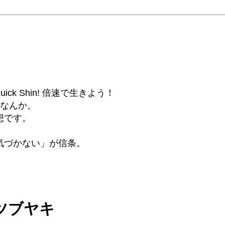
6β) Quick Shin! 倍速で生きよう！
話なんか。
想です。
気づかない」が信条。
のツブヤキ