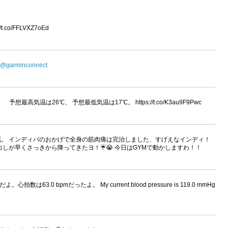
co/FFLVXZ7oEd
@garminconnect
予想最高気温は26℃、 予想最低気温は17℃。 https://t.co/K3au9F9Pwc
眠。 インディバのおかげで全身の筋肉痛は完治しました、すげえなインディ！
しが早くさっきから降ってきたヨ！☔😭 今日はGYMで動かしますわ！！
。心拍数は63.0 bpmだったよ。 My current blood pressure is 119.0 mmHg