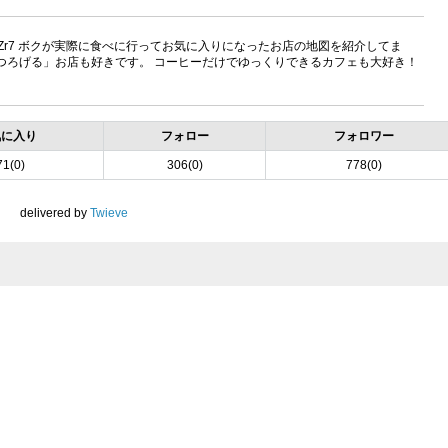
eU3ddC8Zr7 ボクが実際に食べに行ってお気に入りになったお店の地図を紹介してま
くつろげる」お店も好きです。 コーヒーだけでゆっくりできるカフェも大好き！
気に入り
フォロー
フォロワー
71(0)
306(0)
778(0)
delivered by
Twieve