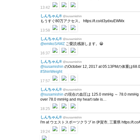
13:42
しんちゃん®
@susamishin
もうすぐ80万アクセス。 https://t.co/d3ydxuEWMx
13:58
しんちゃん®
@susamishin
@emikoSAMZ
ご愛読感謝します。😀
16:37
しんちゃん®
@susamishin
@susamishin
のOctober 12, 2017 at 05:13PMの体重は68.06
#ShinWeight
17:57
しんちゃん®
@susamishin
@susamishin
の現在の血圧は 125.0 mmHg ～ 78.0 mmHg だよ
over 78.0 mmHg and my heart rate is…
18:25
しんちゃん®
@susamishin
I'm at ウエストスポーツクラブ in 伊賀市, 三重県 https://t.co/0
19:24