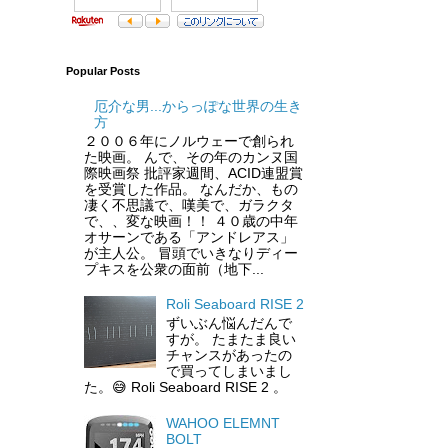
Popular Posts
厄介な男...からっぽな世界の生き
方
２００６年にノルウェーで創られ
た映画。 んで、その年のカンヌ国
際映画祭 批評家週間、ACID連盟賞
を受賞した作品。 なんだか、もの
凄く不思議で、嘆美で、ガラクタ
で、、変な映画！！ ４０歳の中年
オサーンである「アンドレアス」
が主人公。 冒頭でいきなりディー
プキスを公衆の面前（地下...
Roli Seaboard RISE 2
ずいぶん悩んだんで
すが。 たまたま良い
チャンスがあったの
で買ってしまいまし
た。😅 Roli Seaboard RISE 2 。
WAHOO ELEMNT
BOLT