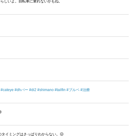
らしいよ。自転車に乗れないかもね。
#cateye
#dhバー
#di2
#shimano
#tailfin
#ブルベ
#治療

タイミングはさっぱりわからない。😖