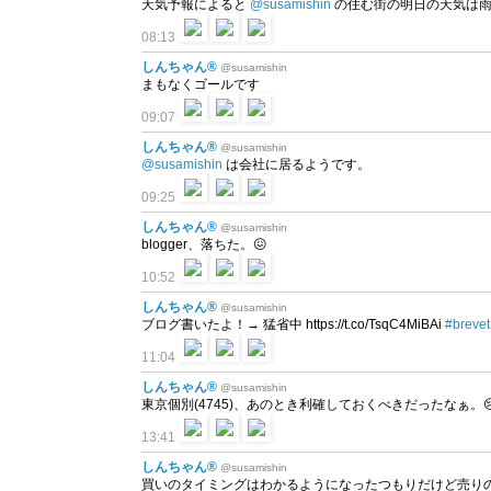
天気予報によると
@susamishin
の住む街の明日の天気は雨
08:13
しんちゃん®
@susamishin
まもなくゴールです
09:07
しんちゃん®
@susamishin
@susamishin
は会社に居るようです。
09:25
しんちゃん®
@susamishin
blogger、落ちた。😖
10:52
しんちゃん®
@susamishin
ブログ書いたよ！→ 猛省中 https://t.co/TsqC4MiBAi
#brevet
11:04
しんちゃん®
@susamishin
東京個別(4745)、あのとき利確しておくべきだったなぁ。
13:41
しんちゃん®
@susamishin
買いのタイミングはわかるようになったつもりだけど売りの