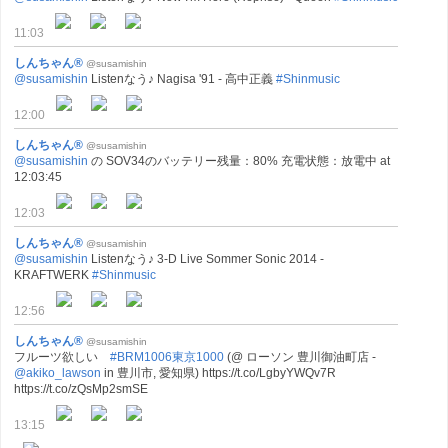
11:03
しんちゃん®
@susamishin
@susamishin
Listenなう♪ Nagisa '91 - 高中正義
#Shinmusic
12:00
しんちゃん®
@susamishin
@susamishin
の SOV34のバッテリー残量：80% 充電状態：放電中 at
12:03:45
12:03
しんちゃん®
@susamishin
@susamishin
Listenなう♪ 3-D Live Sommer Sonic 2014 -
KRAFTWERK
#Shinmusic
12:56
しんちゃん®
@susamishin
フルーツ欲しい
#BRM1006東京1000
(@ ローソン 豊川御油町店 -
@akiko_lawson
in 豊川市, 愛知県) https://t.co/LgbyYWQv7R
https://t.co/zQsMp2smSE
13:15