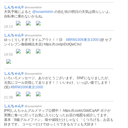
しんちゃん®
@susamishin
天気予報によると
@susamishin
の住む街の明日の天気は雨らしいよ。
自転車に乗れないかもね。
18:13
しんちゃん®
@susamishin
ゆっくりしすぎてタイムアウト！！😥
#BRM1006東京1000
(@ セブ
ンイレブン御前崎比木店) https://t.co/qnDctQwCmJ
19:50
しんちゃん®
@susamishin
いろいろメッセージ、ありがとうございます。 DNFになりましたが、
元気にゴール目指して走ります！！ いいわけ、いっぱい後でします！
(笑)
#BRM1006東京1000
21:39
しんちゃん®
@susamishin
[PR]しんちゃんグルメマップ公開中！ https://t.co/eU3ddCqAiF ボクが
実際に食べに行ってお気に入りになったお店の地図を紹介してます。
基本「B級グルメファン」 味や値段だけじゃなく「くつろげる」お店も
好きです。 コーヒーだけでゆっくりできるカフェも大好き！