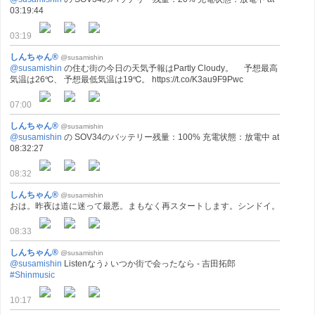
03:19:44
03:19
しんちゃん®
@susamishin
@susamishin
の住む街の今日の天気予報はPartly Cloudy。 予想最高
気温は26℃、 予想最低気温は19℃。 https://t.co/K3au9F9Pwc
07:00
しんちゃん®
@susamishin
@susamishin
の SOV34のバッテリー残量：100% 充電状態：放電中 at
08:32:27
08:32
しんちゃん®
@susamishin
おは。昨夜は道に迷って最悪。まもなく再スタートします。シンドイ。
08:33
しんちゃん®
@susamishin
@susamishin
Listenなう♪ いつか街で会ったなら - 吉田拓郎
#Shinmusic
10:17