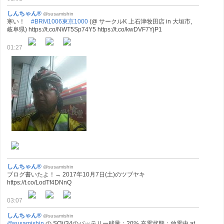
しんちゃん®
@susamishin
寒い！
#BRM1006東京1000
(@ サークルK 上石津牧田店 in 大垣市,
岐阜県) https://t.co/NWT5Sp74Y5 https://t.co/kwDVF7YjP1
01:27
しんちゃん®
@susamishin
ブログ書いたよ！→ 2017年10月7日(土)のツブヤキ
https://t.co/LodTf4DNnQ
03:07
しんちゃん®
@susamishin
@susamishin
の SOV34のバッテリー残量：20% 充電状態：放電中 at