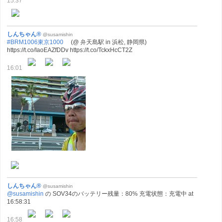
15:37
しんちゃん®
@susamishin
#BRM1006東京1000
(@ 弁天島駅 in 浜松, 静岡県)
https://t.co/IaoEAZfDDv https://t.co/TckxHcCT2Z
16:01
しんちゃん®
@susamishin
@susamishin
の SOV34のバッテリー残量：80% 充電状態：充電中 at
16:58:31
16:58