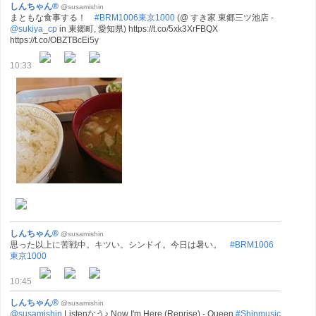
しんちゃん®
@susamishin
まともな食事する！
#BRM1006東京1000
(@ すき家 東郷三ツ池店 -
@sukiya_cp
in 東郷町, 愛知県) https://t.co/5xk3XrFBQX
https://t.co/OBZTBcEi5y
10:33
しんちゃん®
@susamishin
思った以上に苦戦中。キツい。シンドイ。今日は暑い。
#BRM1006
東京1000
10:45
しんちゃん®
@susamishin
@susamishin
Listenなう♪ Now I'm Here (Reprise) - Queen
#Shinmusic