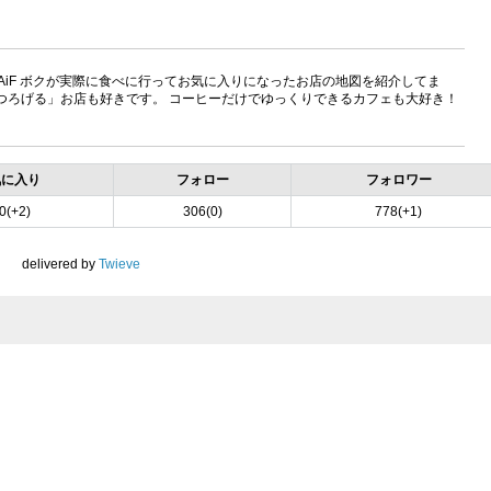
eU3ddCqAiF ボクが実際に食べに行ってお気に入りになったお店の地図を紹介してま
くつろげる」お店も好きです。 コーヒーだけでゆっくりできるカフェも大好き！
気に入り
フォロー
フォロワー
0(+2)
306(0)
778(+1)
delivered by
Twieve