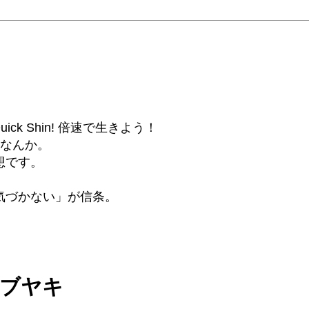
6β) Quick Shin! 倍速で生きよう！
話なんか。
想です。
気づかない」が信条。
ツブヤキ