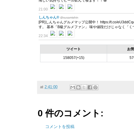
悔しい気持ちでビール飲んで寝ます！！😬
21:00
しんちゃん®
@susamishin
[PR]しんちゃんグルメマップ公開中！ https://t.co/
す。 基本「B級グルメファン」 味や値段だけじゃなく「
22:34
ツイート
お
158057(+15)
57
at
2:41:00
0 件のコメント:
コメントを投稿