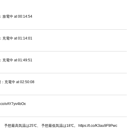
中 at 00:14:54
中 at 01:14:01
中 at 01:49:51
電中 at 02:50:08
o/vAY7yv4bOx
予想最高気温は25℃、 予想最低気温は18℃。 https://t.co/K3au9F9Pwc