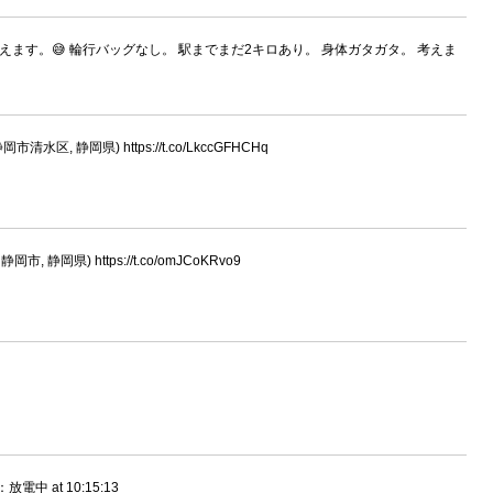
ます。😅 輪行バッグなし。 駅までまだ2キロあり。 身体ガタガタ。 考えま
静岡市清水区, 静岡県) https://t.co/LkccGFHCHq
静岡市, 静岡県) https://t.co/omJCoKRvo9
中 at 10:15:13