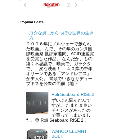
Popular Posts
厄介な男...からっぽな世界の生き
方
２００６年にノルウェーで創られ
た映画。 んで、その年のカンヌ国
際映画祭 批評家週間、ACID連盟賞
を受賞した作品。 なんだか、もの
凄く不思議で、嘆美で、ガラクタ
で、、変な映画！！ ４０歳の中年
オサーンである「アンドレアス」
が主人公。 冒頭でいきなりディー
プキスを公衆の面前（地下...
Roli Seaboard RISE 2
ずいぶん悩んだんで
すが。 たまたま良い
チャンスがあったの
で買ってしまいまし
た。😅 Roli Seaboard RISE 2 。
WAHOO ELEMNT
BOLT