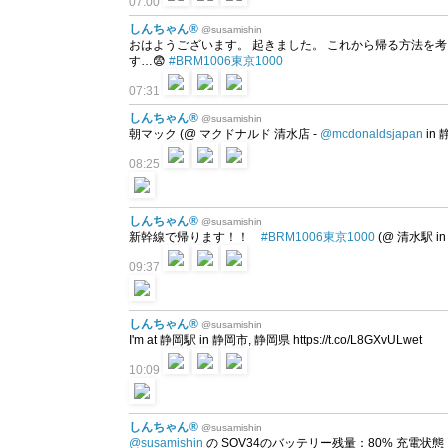
07:00
しんちゃん®
@susamishin
おはようございます。 起きました。 これから帰る方法を考え
す…😨
#BRM1006東京1000
07:31
しんちゃん®
@susamishin
朝マック (@ マクドナルド 清水店 -
@mcdonaldsjapan
in 
08:25
しんちゃん®
@susamishin
新幹線で帰ります！！
#BRM1006東京1000
(@ 清水駅 in 
09:37
しんちゃん®
@susamishin
I'm at 静岡駅 in 静岡市, 静岡県 https://t.co/L8GXvULwet
10:09
しんちゃん®
@susamishin
@susamishin
の SOV34のバッテリー残量：80% 充電状態：放電