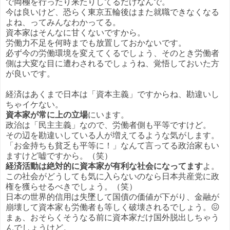
で両極を行ったり来たりしてるだけなんで。
今は良いけど、恐らく東京五輪後はまた就職できなくなる
よね、ってみんなわかってる。
資本家はそんなに甘くないですから。
労働力不足を何時までも放置しておかないです。
必ず今の労働環境を変えてくるでしょう、そのとき労働者
側は大変な目に遭わされるでしょうね、覚悟しておいた方
が良いです。
経済はあくまで日本は「資本主義」ですからね、勘違いし
ちゃイケない。
資本家が常に上の立場
にいます。
政治は「民主主義」なので、労働者側も平等ですけど。
その辺を勘違いしている人が増えてるような気がします。
「お金持ちも貧乏も平等に！」なんて言ってる政治家もい
ますけど嘘ですから。（笑）
経済活動は絶対的に資本家が有利な社会になってます
よ。
この社会がどうしても気に入らないのなら日本共産党に政
権を獲らせるべきでしょう。（笑）
日本の世界的信用は失墜して国債の価値が下がり、金融が
崩壊して資本家も労働者も等しく破壊されるでしょう。😖
まぁ、おそらくそうなる前に資本家だけ国外脱出しちゃう
んでしょうけど。