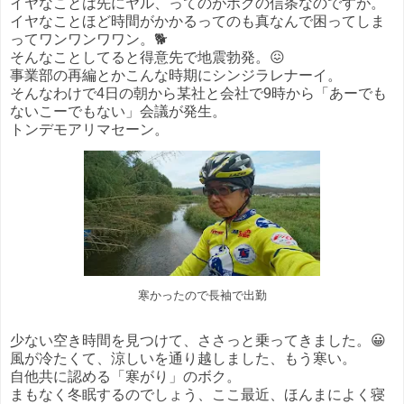
イヤなことは先にヤル、ってのがボクの信条なのですが。
イヤなことほど時間がかかるってのも真なんで困ってしま
ってワンワンワワン。🐕
そんなことしてると得意先で地震勃発。😖
事業部の再編とかこんな時期にシンジラレナーイ。
そんなわけで4日の朝から某社と会社で9時から「あーでも
ないこーでもない」会議が発生。
トンデモアリマセーン。
寒かったので長袖で出勤
少ない空き時間を見つけて、ささっと乗ってきました。😀
風が冷たくて、涼しいを通り越しました、もう寒い。
自他共に認める「寒がり」のボク。
まもなく冬眠するのでしょう、ここ最近、ほんまによく寝