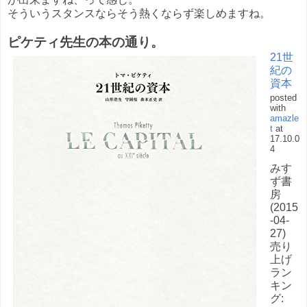
そういうスタンスならそう熱くならず楽しめますね。
ピケティ先生の本の通り。
21世
紀の
資本
posted
with
amazle
t
at
17.10.0
4
みす
ず書
房
(2015
-04-
27)
売り
上げ
ラン
キン
グ: