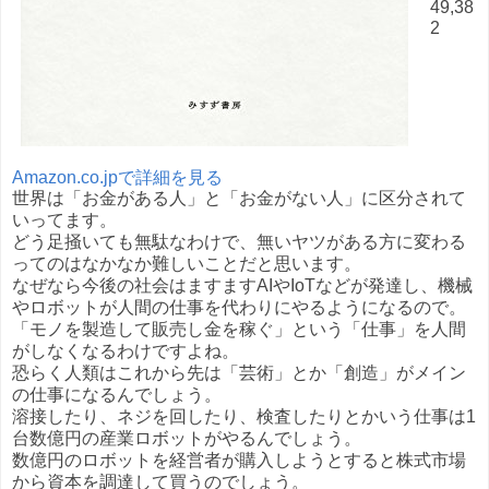
49,38
2
Amazon.co.jpで詳細を見る
世界は「お金がある人」と「お金がない人」に区分されて
いってます。
どう足掻いても無駄なわけで、無いヤツがある方に変わる
ってのはなかなか難しいことだと思います。
なぜなら今後の社会はますますAIやIoTなどが発達し、機械
やロボットが人間の仕事を代わりにやるようになるので。
「モノを製造して販売し金を稼ぐ」という「仕事」を人間
がしなくなるわけですよね。
恐らく人類はこれから先は「芸術」とか「創造」がメイン
の仕事になるんでしょう。
溶接したり、ネジを回したり、検査したりとかいう仕事は1
台数億円の産業ロボットがやるんでしょう。
数億円のロボットを経営者が購入しようとすると株式市場
から資本を調達して買うのでしょう。