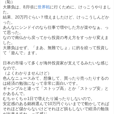
（恥）
大勝負は、8月頃に
世界戦
に行くために、けっこうやりまし
た。
結果、20万円ぐらい？増えましたけど、けっこうしんどか
った。
あんなにシンドイのなら仕事で増やした方が楽やなぁ、っ
て思った。
なので南仏から戻ってから投資の考え方をすっかり変えま
した。
大勝負はせず、「まあ、無難でしょ」に的を絞って投資し
て「遊んで」ます。
日本の市場って多くが海外投資家が支えてるみたいな感じ
なので。
（よくわかりませんけど）
色んなニュースみて、想像して、買ったり売ったりするの
は経済の勉強になって非常に面白いです。
ギャンブルと違って「ストップ高」とか「ストップ安」と
かあるんで。
むちゃくちゃ1日で増えたり減ったりしないので。
安定感のある銘柄選んで10万円ぐらいまでで動かしてれば
それほど儲からないけどそれほど損もしないで経済の勉強
が出来ますね、って感じ。