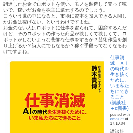
調達したお金でロボットを使い、モノを製造して売って稼
いで、稼いだお金を株主に還元するのでしょう。
こういう世の中になると、市場に資本を投入できる人間し
かお金は稼げない、というわけですよね。
お金のない人はロボットに仕事を盗られて、困窮するんだ
けど、そのロボットの作った商品が欲しくて欲しくて、ロ
ボットがしないような悲惨な仕事をするか？芸術作品を創
り上げるか？詩人にでもなるか？稼ぐ手段ってなくなるわ
けですよね。
仕事消
滅 ＡＩ
の時代を
生き抜く
ために、
いま私た
ちにでき
ること
(講談社
＋α新書)
posted with
amazlet
at
17.10.04
講談社