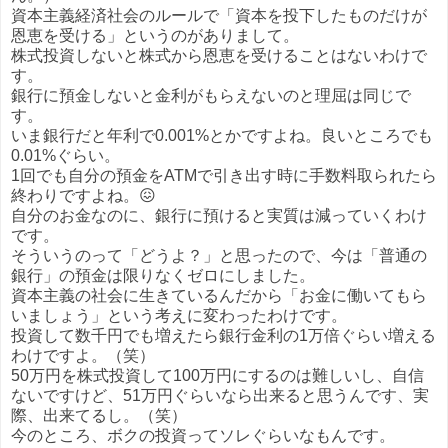
資本主義経済社会のルールで「資本を投下したものだけが
恩恵を受ける」というのがありまして。
株式投資しないと株式から恩恵を受けることはないわけで
す。
銀行に預金しないと金利がもらえないのと理屈は同じで
す。
いま銀行だと年利で0.001%とかですよね。良いところでも
0.01%ぐらい。
1回でも自分の預金をATMで引き出す時に手数料取られたら
終わりですよね。😖
自分のお金なのに、銀行に預けると実質は減っていくわけ
です。
そういうのって「どうよ？」と思ったので、今は「普通の
銀行」の預金は限りなくゼロにしました。
資本主義の社会に生きているんだから「お金に働いてもら
いましょう」という考えに変わったわけです。
投資して数千円でも増えたら銀行金利の1万倍ぐらい増える
わけですよ。（笑）
50万円を株式投資して100万円にするのは難しいし、自信
ないですけど、51万円ぐらいなら出来ると思うんです、実
際、出来てるし。（笑）
今のところ、ボクの投資ってソレぐらいなもんです。