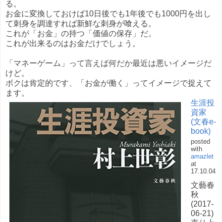
る。
お金に変換しておけば10日後でも1年後でも1000円を出し
て刺身を調達すれば新鮮な刺身が喰える。
これが「お金」の持つ「価値の保存」だ。
これが出来るのはお金だけでしょう。
「マネーゲーム」って言えば何だか最近は悪いイメージだ
けど。
ボクは肯定的です、「お金が働く」ってイメージで捉えて
ます。
生涯投
資家
(文春e-
book)
posted
with
amazlet
at
17.10.04
文藝春
秋
(2017-
06-21)