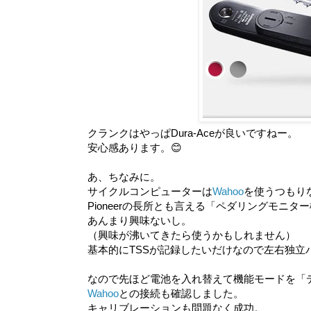
クランクはやっぱDura-Aceが良いですねー。
安心感あります。😊
あ、ちなみに。
サイクルコンピューターは
Wahoo
を使うつもり
Pioneerの長所とも言える「ペダリングモニタ
あんまり興味ないし。
（興味が沸いてきたら使うかもしれません）
基本的にTSSが記録したいだけなので左右独立
なので先ほど電池を入れ替えて機能モードを「
Wahoo
との接続も確認しました。
キャリブレーションも問題なく成功。