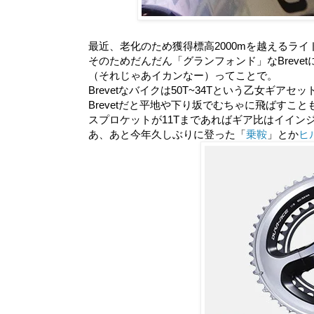
最近、老化のため獲得標高2000mを越えるラ
そのためだんだん「グランフォンド」なBreve
（それじゃあイカンなー）ってことで。
Brevetなバイクは50T~34Tという乙女ギ
Brevetだと平地や下り坂でむちゃに飛ばすこと
スプロケットが11Tまであればギア比はイイン
あ、あと今年久しぶりに登った「
乗鞍
」とか
ヒ