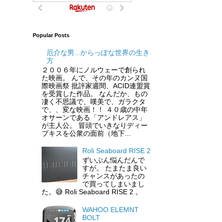
Popular Posts
厄介な男...からっぽな世界の生き
方
２００６年にノルウェーで創られ
た映画。 んで、その年のカンヌ国
際映画祭 批評家週間、ACID連盟賞
を受賞した作品。 なんだか、もの
凄く不思議で、嘆美で、ガラクタ
で、、変な映画！！ ４０歳の中年
オサーンである「アンドレアス」
が主人公。 冒頭でいきなりディー
プキスを公衆の面前（地下...
Roli Seaboard RISE 2
ずいぶん悩んだんで
すが。 たまたま良い
チャンスがあったの
で買ってしまいまし
た。😅 Roli Seaboard RISE 2 。
WAHOO ELEMNT
BOLT