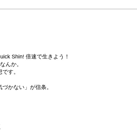
6β) Quick Shin! 倍速で生きよう！
話なんか。
想です。
気づかない」が信条。
2