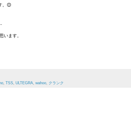
。😊
…
と思います。
no
,
TSS
,
ULTEGRA
,
wahoo
,
クランク
。