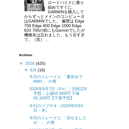
ロードバイクに乗り
始めてすぐに
GARMINを購入して
からずっとメインのコンピュータ
はGARMINでした。 遍歴は Edge
700 Edge 800 Edge 1000 Edge
820 700の前にもGarminでしたが
機種名は忘れました、もう古すぎ
て。（笑） ...
Archives
▼
2026
(425)
▼
8月
(18)
今日のトレードと 「夏休みで
#MH 」 の巻
2026年8月7日（Fri）｜日経225
予想：上値65,900円 下値
65,100円【下落予想】
今日のツブヤキ（2026年8月6
日・木）
今日のトレードと 「戻せました
が…」 の巻