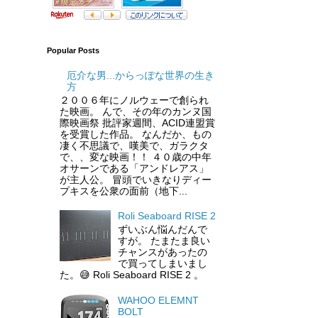
Popular Posts
厄介な男...からっぽな世界の生き
方
２００６年にノルウェーで創られ
た映画。 んで、その年のカンヌ国
際映画祭 批評家週間、ACID連盟賞
を受賞した作品。 なんだか、もの
凄く不思議で、嘆美で、ガラクタ
で、、変な映画！！ ４０歳の中年
オサーンである「アンドレアス」
が主人公。 冒頭でいきなりディー
プキスを公衆の面前（地下...
Roli Seaboard RISE 2
ずいぶん悩んだんで
すが。 たまたま良い
チャンスがあったの
で買ってしまいまし
た。😅 Roli Seaboard RISE 2 。
WAHOO ELEMNT
BOLT